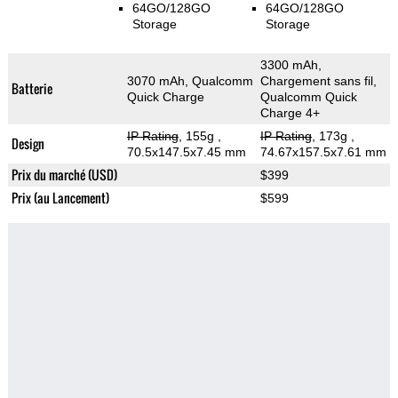
64GO/128GO
64GO/128GO
Storage
Storage
3300 mAh,
3070 mAh, Qualcomm
Chargement sans fil,
Batterie
Quick Charge
Qualcomm Quick
Charge 4+
IP Rating
, 155g
,
IP Rating
, 173g
,
Design
70.5x147.5x7.45 mm
74.67x157.5x7.61 mm
Prix du marché (USD)
$399
Prix (au Lancement)
$599