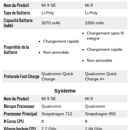
Nom du Produit
Mi 9 SE
Mi 9
Type de Batterie
Li-Poly
Li-Poly
Capacité Batterie
3070 mAh
3300 mAh
(mAh)
Chargement sans fil
intégré
Chargement rapide
Propriétés de la
Chargement rapide
Batterie
Non-amovible
Non-amovible
Qualcomm Quick
Qualcomm Quick
Protocole Fast-Charge
Charge
Charge 4+
Systeme
Nom du Produit
Mi 9 SE
Mi 9
Marque Processeur
Qualcomm
Qualcomm
Processeur Principal
Snapdragon 712
Snapdragon 855
# Cores CPU
8
8
Vitesse horloge CPU
2.2 GHz
2.84 GHz