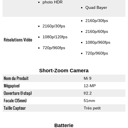
photo HDR
Quad Bayer
2160p/30fps
2160p/30fps
2160p/60fps
1080p/120fps
Résolutions Vidéo
1080p/960fps
720p/960fps
720p/960fps
Short-Zoom Camera
Nom du Produit
Mi 9
Mégapixel
12-MP
Ouverture (f-stop)
f/2.2
Focale (35mm)
51mm
Taille Capteur
Très petit
Batterie