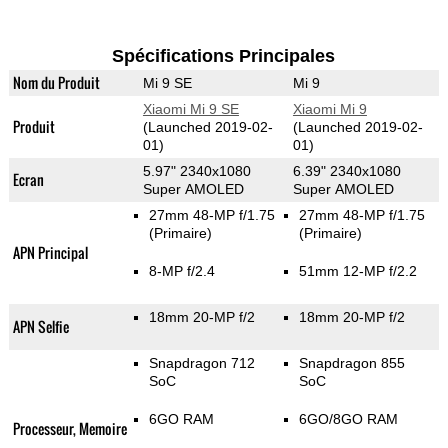
Spécifications Principales
Nom du Produit
Mi 9 SE
Mi 9
Xiaomi Mi 9 SE
Xiaomi Mi 9
Produit
(Launched 2019-02-
(Launched 2019-02-
01)
01)
5.97" 2340x1080
6.39" 2340x1080
Ecran
Super AMOLED
Super AMOLED
27mm 48-MP f/1.75
27mm 48-MP f/1.75
(Primaire)
(Primaire)
APN Principal
8-MP f/2.4
51mm 12-MP f/2.2
18mm 20-MP f/2
18mm 20-MP f/2
APN Selfie
Snapdragon 712
Snapdragon 855
SoC
SoC
6GO RAM
6GO/8GO RAM
Processeur, Memoire