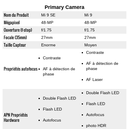
Primary Camera
Nom du Produit
Mi 9 SE
Mi 9
Mégapixel
48-MP
48-MP
Ouverture (f-stop)
f/1.75
f/1.75
Focale (35mm)
27mm
27mm
Taille Capteur
Enorme
Moyen
Contraste
Contraste
AF à détection de
Propriétés autofocus
phase
AF à détection de
phase
AF Laser
Double Flash LED
Double Flash LED
Flash LED
Flash LED
APN Propriétés
Autofocus
Hardware
Autofocus
photo HDR