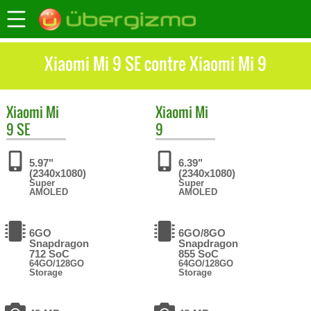
Xiaomi Mi 9 SE contre Xiaomi Mi 9
Xiaomi
Mi
Xiaomi
Mi
9 SE
9
5.97"
6.39"
(2340x1080)
(2340x1080)
Super
Super
AMOLED
AMOLED
6GO
6GO/8GO
Snapdragon
Snapdragon
712 SoC
855 SoC
64GO/128GO
64GO/128GO
Storage
Storage