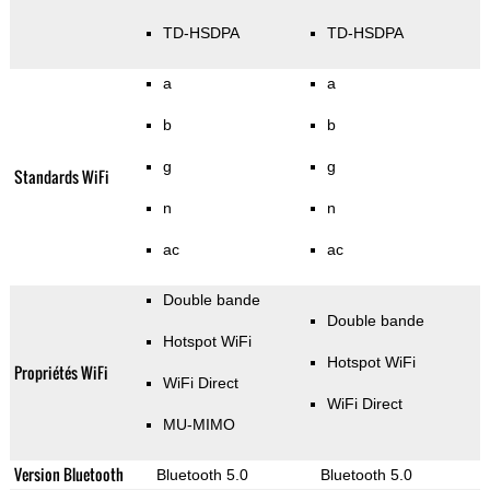
TD-HSDPA
TD-HSDPA
a
a
b
b
g
g
Standards WiFi
n
n
ac
ac
Double bande
Double bande
Hotspot WiFi
Hotspot WiFi
Propriétés WiFi
WiFi Direct
WiFi Direct
MU-MIMO
Version Bluetooth
Bluetooth 5.0
Bluetooth 5.0