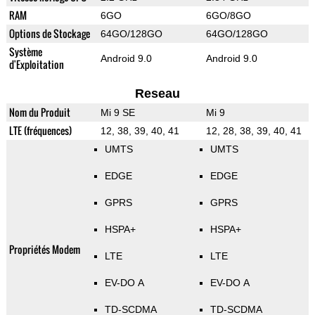
RAM
6GO
6GO/8GO
Options de Stockage
64GO/128GO
64GO/128GO
Système
Android 9.0
Android 9.0
d'Exploitation
Reseau
Nom du Produit
Mi 9 SE
Mi 9
LTE (fréquences)
12, 38, 39, 40, 41
12, 28, 38, 39, 40, 41
UMTS
UMTS
EDGE
EDGE
GPRS
GPRS
HSPA+
HSPA+
Propriétés Modem
LTE
LTE
EV-DO A
EV-DO A
TD-SCDMA
TD-SCDMA