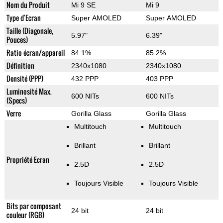
Nom du Produit
Mi 9 SE
Mi 9
Type d'Ecran
Super AMOLED
Super AMOLED
Taille (Diagonale,
5.97"
6.39"
Pouces)
Ratio écran/appareil
84.1%
85.2%
Définition
2340x1080
2340x1080
Densité (PPP)
432 PPP
403 PPP
Luminosité Max.
600 NITs
600 NITs
(Specs)
Verre
Gorilla Glass
Gorilla Glass
Multitouch
Multitouch
Brillant
Brillant
Propriété Ecran
2.5D
2.5D
Toujours Visible
Toujours Visible
Bits par composant
24 bit
24 bit
couleur (RGB)