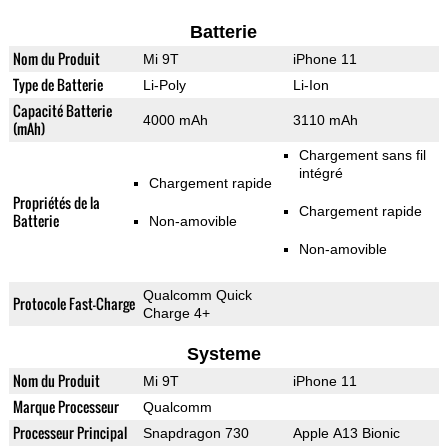
Batterie
Nom du Produit
Mi 9T
iPhone 11
Type de Batterie
Li-Poly
Li-Ion
Capacité Batterie
4000 mAh
3110 mAh
(mAh)
Chargement sans fil
intégré
Chargement rapide
Propriétés de la
Chargement rapide
Batterie
Non-amovible
Non-amovible
Qualcomm Quick
Protocole Fast-Charge
Charge 4+
Systeme
Nom du Produit
Mi 9T
iPhone 11
Marque Processeur
Qualcomm
Processeur Principal
Snapdragon 730
Apple A13 Bionic