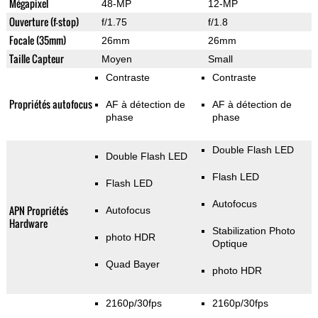
Mégapixel
48-MP
12-MP
Ouverture (f-stop)
f/1.75
f/1.8
Focale (35mm)
26mm
26mm
Taille Capteur
Moyen
Small
Contraste
Contraste
Propriétés autofocus
AF à détection de
AF à détection de
phase
phase
Double Flash LED
Double Flash LED
Flash LED
Flash LED
Autofocus
APN Propriétés
Autofocus
Hardware
Stabilization Photo
photo HDR
Optique
Quad Bayer
photo HDR
2160p/30fps
2160p/30fps