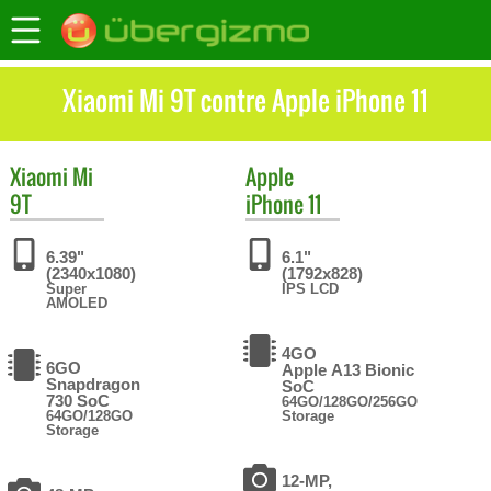
Xiaomi Mi 9T contre Apple iPhone 11
Xiaomi
Mi
Apple
9T
iPhone 11
6.39"
6.1"
(2340x1080)
(1792x828)
Super
IPS LCD
AMOLED
4GO
6GO
Apple A13 Bionic
Snapdragon
SoC
730 SoC
64GO/128GO/256GO
64GO/128GO
Storage
Storage
12-MP,