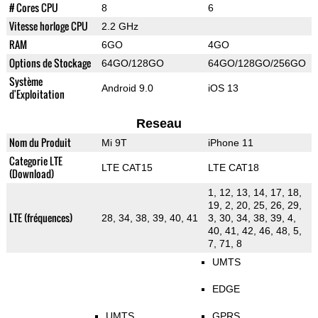
# Cores CPU
8
6
Vitesse horloge CPU
2.2 GHz
RAM
6GO
4GO
Options de Stockage
64GO/128GO
64GO/128GO/256GO
Système
Android 9.0
iOS 13
d'Exploitation
Reseau
Nom du Produit
Mi 9T
iPhone 11
Categorie LTE
LTE CAT15
LTE CAT18
(Download)
1, 12, 13, 14, 17, 18,
19, 2, 20, 25, 26, 29,
LTE (fréquences)
28, 34, 38, 39, 40, 41
3, 30, 34, 38, 39, 4,
40, 41, 42, 46, 48, 5,
7, 71, 8
UMTS
EDGE
UMTS
GPRS