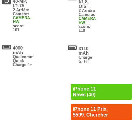
48-MP,
f/1.8,
f/1.75
OIS
2 Arrière
2 Arrière
Cameras
Cameras
CAMERA
CAMERA
HW
HW
score:
score:
101
110
4000
3110
mAh
mAh
Qualcomm
Charge
Quick
S. Fil
Charge 4+
iPhone 11
News (40)
iPhone 11 Prix
$599. Chercher