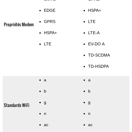
EDGE
HSPA+
GPRS
LTE
Propriétés Modem
HSPA+
LTE-A
LTE
EV-DO A
TD-SCDMA
TD-HSDPA
a
a
b
b
g
g
Standards WiFi
n
n
ac
ac