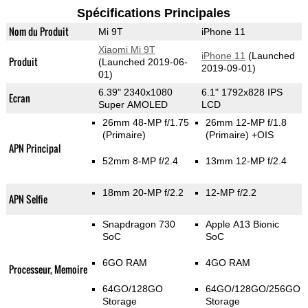
Spécifications Principales
Nom du Produit
Mi 9T
iPhone 11
Xiaomi Mi 9T
iPhone 11
(Launched
Produit
(Launched 2019-06-
2019-09-01)
01)
6.39" 2340x1080
6.1" 1792x828 IPS
Ecran
Super AMOLED
LCD
26mm 48-MP f/1.75
26mm 12-MP f/1.8
(Primaire)
(Primaire)
+OIS
APN Principal
52mm 8-MP f/2.4
13mm 12-MP f/2.4
18mm 20-MP f/2.2
12-MP f/2.2
APN Selfie
Snapdragon 730
Apple A13 Bionic
SoC
SoC
6GO RAM
4GO RAM
Processeur, Memoire
64GO/128GO
64GO/128GO/256GO
Storage
Storage