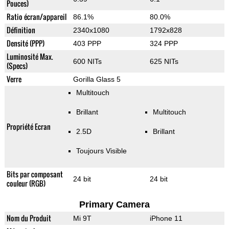
Pouces)
Ratio écran/appareil
86.1%
80.0%
Définition
2340x1080
1792x828
Densité (PPP)
403 PPP
324 PPP
Luminosité Max.
600 NITs
625 NITs
(Specs)
Verre
Gorilla Glass 5
Multitouch
Brillant
Multitouch
Propriété Ecran
2.5D
Brillant
Toujours Visible
Bits par composant
24 bit
24 bit
couleur (RGB)
Primary Camera
Nom du Produit
Mi 9T
iPhone 11