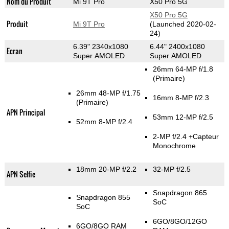
Nom du Produit
Mi 9T Pro
X50 Pro 5G
X50 Pro 5G
Produit
Mi 9T Pro
(Launched 2020-02-
24)
6.39" 2340x1080
6.44" 2400x1080
Ecran
Super AMOLED
Super AMOLED
26mm 64-MP f/1.8
(Primaire)
26mm 48-MP f/1.75
16mm 8-MP f/2.3
(Primaire)
APN Principal
53mm 12-MP f/2.5
52mm 8-MP f/2.4
2-MP f/2.4
+Capteur
Monochrome
18mm 20-MP f/2.2
32-MP f/2.5
APN Selfie
Snapdragon 865
Snapdragon 855
SoC
SoC
6GO/8GO/12GO
6GO/8GO RAM