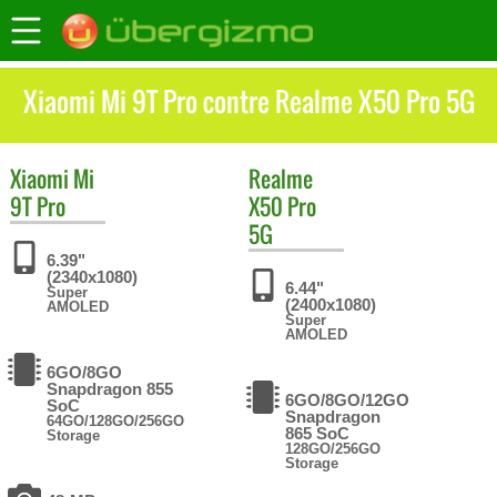
Xiaomi Mi 9T Pro contre Realme X50 Pro 5G
Xiaomi
Mi
Realme
9T Pro
X50 Pro
5G
6.39"
(2340x1080)
6.44"
Super
(2400x1080)
AMOLED
Super
AMOLED
6GO/8GO
Snapdragon 855
6GO/8GO/12GO
SoC
Snapdragon
64GO/128GO/256GO
865 SoC
Storage
128GO/256GO
Storage