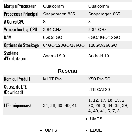
Marque Processeur
Qualcomm
Qualcomm
Processeur Principal
Snapdragon 855
Snapdragon 865
# Cores CPU
8
8
Vitesse horloge CPU
2.84 GHz
2.84 GHz
RAM
6GO/8GO
6GO/8GO/12GO
Options de Stockage
64GO/128GO/256GO
128GO/256GO
Système
Android 9.0
Android 10
d'Exploitation
Reseau
Nom du Produit
Mi 9T Pro
X50 Pro 5G
Categorie LTE
LTE CAT20
(Download)
1, 12, 17, 18, 19, 2,
LTE (fréquences)
34, 38, 39, 40, 41
20, 26, 3, 34, 38, 39,
4, 40, 41, 5, 7, 8
UMTS
UMTS
EDGE