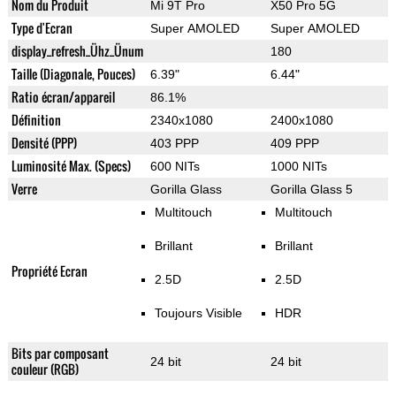
Nom du Produit
Mi 9T Pro
X50 Pro 5G
Type d'Ecran
Super AMOLED
Super AMOLED
display_refresh_Ühz_Ünum
180
Taille (Diagonale, Pouces)
6.39"
6.44"
Ratio écran/appareil
86.1%
Définition
2340x1080
2400x1080
Densité (PPP)
403 PPP
409 PPP
Luminosité Max. (Specs)
600 NITs
1000 NITs
Verre
Gorilla Glass
Gorilla Glass 5
Multitouch
Multitouch
Brillant
Brillant
Propriété Ecran
2.5D
2.5D
Toujours Visible
HDR
Bits par composant
24 bit
24 bit
couleur (RGB)