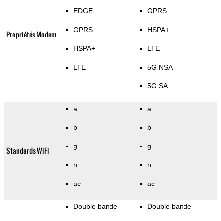
EDGE
GPRS
GPRS
HSPA+
Propriétés Modem
HSPA+
LTE
LTE
5G NSA
5G SA
a
a
b
b
g
g
Standards WiFi
n
n
ac
ac
Double bande
Double bande