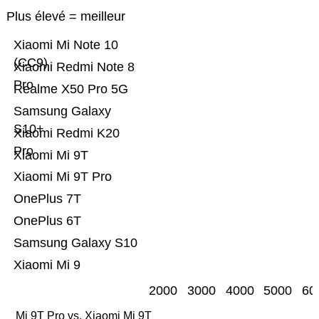
Plus élevé = meilleur
Xiaomi Mi Note 10
(CC9)
Xiaomi Redmi Note 8
Pro
Realme X50 Pro 5G
Samsung Galaxy
S10+
Xiaomi Redmi K20
Pro
Xiaomi Mi 9T
Xiaomi Mi 9T Pro
OnePlus 7T
OnePlus 6T
Samsung Galaxy S10
Xiaomi Mi 9
2000
3000
4000
5000
60
Mi 9T Pro vs. Xiaomi Mi 9T