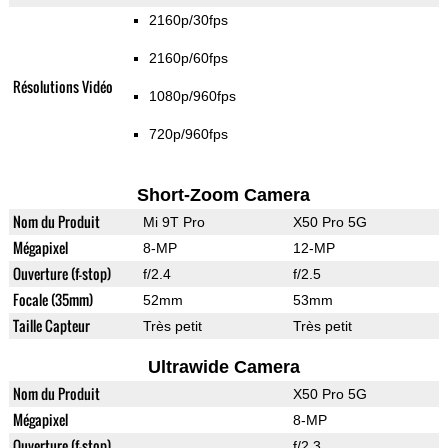
2160p/30fps
2160p/60fps
Résolutions Vidéo
1080p/960fps
720p/960fps
Short-Zoom Camera
Nom du Produit
Mi 9T Pro
X50 Pro 5G
Mégapixel
8-MP
12-MP
Ouverture (f-stop)
f/2.4
f/2.5
Focale (35mm)
52mm
53mm
Taille Capteur
Très petit
Très petit
Ultrawide Camera
Nom du Produit
X50 Pro 5G
Mégapixel
8-MP
Ouverture (f-stop)
f/2.3