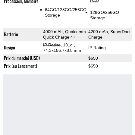
Processeur, Memoire
RAM
64GO/128GO/256GO
128GO/256GO
Storage
Storage
4000 mAh, Qualcomm
4200 mAh, SuperDart
Batterie
Quick Charge 4+
Charge
IP Rating
, 191g
,
Design
IP Rating
74.3x156.7x8.8 mm
Prix du marché (USD)
$650
Prix (au Lancement)
$650