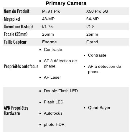
Primary Camera
Nom du Produit
Mi 9T Pro
X50 Pro 5G
Mégapixel
48-MP
64-MP
Ouverture (f-stop)
f/1.75
f/1.8
Focale (35mm)
26mm
26mm
Taille Capteur
Enorme
Grand
Contraste
Contraste
AF à détection de
Propriétés autofocus
phase
AF à détection de
phase
AF Laser
Double Flash LED
Flash LED
APN Propriétés
Quad Bayer
Hardware
Autofocus
photo HDR