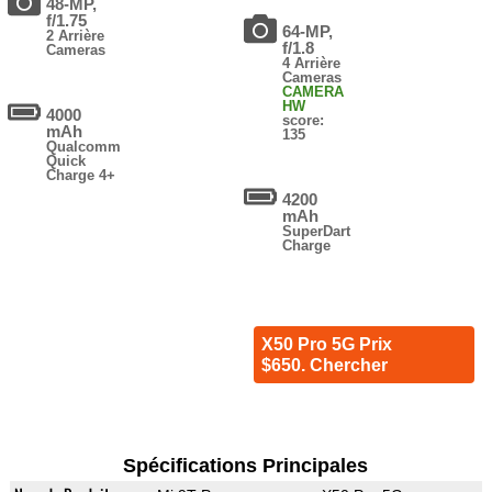
48-MP,
f/1.75
64-MP,
2 Arrière
f/1.8
Cameras
4 Arrière
Cameras
CAMERA
HW
4000
score:
mAh
135
Qualcomm
Quick
Charge 4+
4200
mAh
SuperDart
Charge
X50 Pro 5G Prix
$650. Chercher
Spécifications Principales