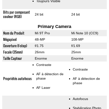
Toujours Visible
Bits par composant
24 bit
24 bit
couleur (RGB)
Primary Camera
Nom du Produit
Mi 9T Pro
Mi Note 10 (CC9)
Mégapixel
48-MP
108-MP
Ouverture (f-stop)
f/1.75
f/1.69
Focale (35mm)
26mm
25mm
Taille Capteur
Enorme
Enorme
Contraste
Contraste
AF à détection de
Propriétés autofocus
phase
AF à détection de
phase
AF Laser
Autofocus
Stabilization Photo