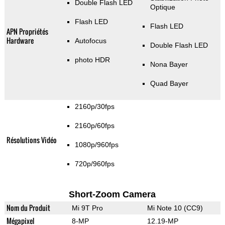
Double Flash LED
Optique
Flash LED
Flash LED
APN Propriétés
Hardware
Autofocus
Double Flash LED
photo HDR
Nona Bayer
Quad Bayer
2160p/30fps
2160p/60fps
Résolutions Vidéo
1080p/960fps
720p/960fps
Short-Zoom Camera
Nom du Produit
Mi 9T Pro
Mi Note 10 (CC9)
Mégapixel
8-MP
12.19-MP