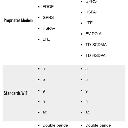
GPRS
EDGE
HSPA+
GPRS
Propriétés Modem
LTE
HSPA+
EV-DO A
LTE
TD-SCDMA
TD-HSDPA
a
a
b
b
g
g
Standards WiFi
n
n
ac
ac
Double bande
Double bande