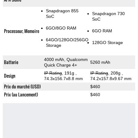
Snapdragon 855
Snapdragon 730
SoC
SoC
6GO/8GO RAM
Processeur, Memoire
6GO RAM
64GO/128GO/256GO
128GO Storage
Storage
4000 mAh, Qualcomm
Batterie
5260 mAh
Quick Charge 4+
IP Rating
, 191g
,
IP Rating
, 208g
,
Design
74.3x156.7x8.8 mm
74.2x157.8x9.67 mm
Prix du marché (USD)
$460
Prix (au Lancement)
$460