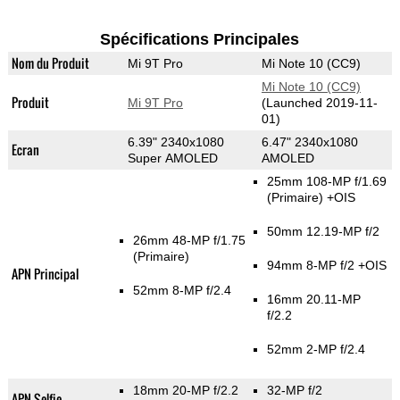
Spécifications Principales
Nom du Produit
Mi 9T Pro
Mi Note 10 (CC9)
Mi Note 10 (CC9)
Produit
Mi 9T Pro
(Launched 2019-11-
01)
6.39" 2340x1080
6.47" 2340x1080
Ecran
Super AMOLED
AMOLED
25mm 108-MP f/1.69
(Primaire)
+OIS
50mm 12.19-MP f/2
26mm 48-MP f/1.75
(Primaire)
94mm 8-MP f/2 +OIS
APN Principal
52mm 8-MP f/2.4
16mm 20.11-MP
f/2.2
52mm 2-MP f/2.4
18mm 20-MP f/2.2
32-MP f/2
APN Selfie