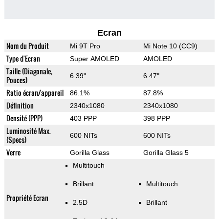
Ecran
Nom du Produit
Mi 9T Pro
Mi Note 10 (CC9)
Type d'Ecran
Super AMOLED
AMOLED
Taille (Diagonale,
6.39"
6.47"
Pouces)
Ratio écran/appareil
86.1%
87.8%
Définition
2340x1080
2340x1080
Densité (PPP)
403 PPP
398 PPP
Luminosité Max.
600 NITs
600 NITs
(Specs)
Verre
Gorilla Glass
Gorilla Glass 5
Multitouch
Brillant
Multitouch
Propriété Ecran
2.5D
Brillant