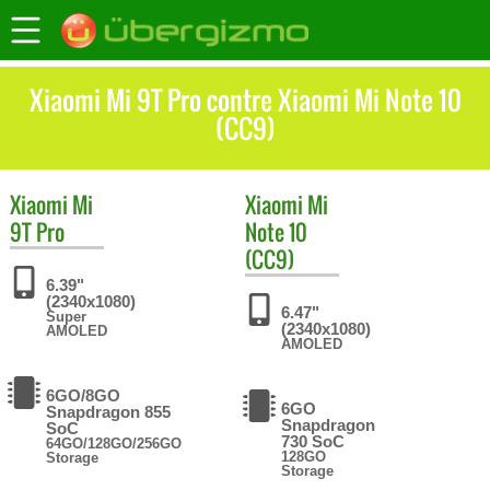
Xiaomi Mi 9T Pro contre Xiaomi Mi Note 10
(CC9)
Xiaomi
Mi
Xiaomi
Mi
9T Pro
Note 10
(CC9)
6.39"
(2340x1080)
6.47"
Super
(2340x1080)
AMOLED
AMOLED
6GO/8GO
6GO
Snapdragon 855
Snapdragon
SoC
730 SoC
64GO/128GO/256GO
128GO
Storage
Storage