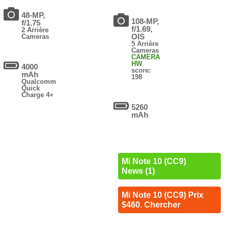
48-MP,
108-MP,
f/1.75
f/1.69,
2 Arrière
OIS
Cameras
5 Arrière
Cameras
CAMERA
HW
4000
score:
mAh
198
Qualcomm
Quick
Charge 4+
5260
mAh
Mi Note 10 (CC9)
News (1)
Mi Note 10 (CC9) Prix
$460. Chercher