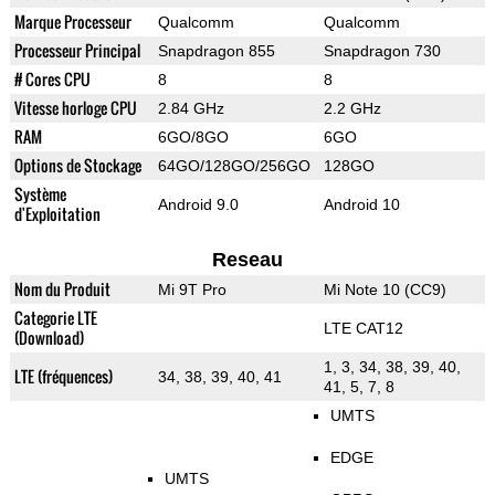
Marque Processeur
Qualcomm
Qualcomm
Processeur Principal
Snapdragon 855
Snapdragon 730
# Cores CPU
8
8
Vitesse horloge CPU
2.84 GHz
2.2 GHz
RAM
6GO/8GO
6GO
Options de Stockage
64GO/128GO/256GO
128GO
Système
Android 9.0
Android 10
d'Exploitation
Reseau
Nom du Produit
Mi 9T Pro
Mi Note 10 (CC9)
Categorie LTE
LTE CAT12
(Download)
1, 3, 34, 38, 39, 40,
LTE (fréquences)
34, 38, 39, 40, 41
41, 5, 7, 8
UMTS
EDGE
UMTS