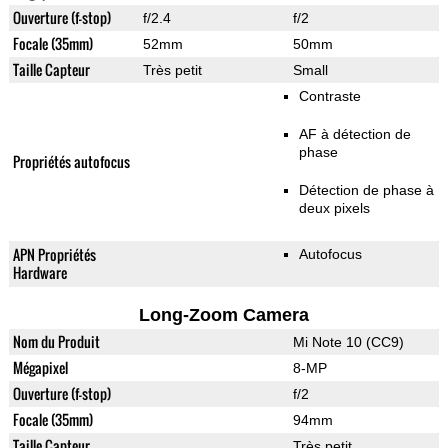
Ouverture (f-stop)
f/2.4
f/2
Focale (35mm)
52mm
50mm
Taille Capteur
Très petit
Small
Contraste
AF à détection de
phase
Propriétés autofocus
Détection de phase à
deux pixels
APN Propriétés
Autofocus
Hardware
Long-Zoom Camera
Nom du Produit
Mi Note 10 (CC9)
Mégapixel
8-MP
Ouverture (f-stop)
f/2
Focale (35mm)
94mm
Taille Capteur
Très petit