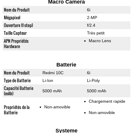
Macro Camera
Nom du Produit
6i
Mégapixel
2-MP
Ouverture (f-stop)
f/2.4
Taille Capteur
Très petit
APN Propriétés
Macro Lens
Hardware
Batterie
Nom du Produit
Redmi 10C
6i
Type de Batterie
Li-Ion
Li-Poly
Capacité Batterie
5000 mAh
5000 mAh
(mAh)
Chargement rapide
Propriétés de la
Non-amovible
Batterie
Non-amovible
Systeme