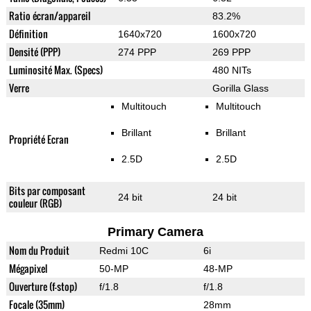
Ratio écran/appareil
83.2%
Définition
1640x720
1600x720
Densité (PPP)
274 PPP
269 PPP
Luminosité Max. (Specs)
480 NITs
Verre
Gorilla Glass
Multitouch
Multitouch
Brillant
Brillant
Propriété Ecran
2.5D
2.5D
Bits par composant
24 bit
24 bit
couleur (RGB)
Primary Camera
Nom du Produit
Redmi 10C
6i
Mégapixel
50-MP
48-MP
Ouverture (f-stop)
f/1.8
f/1.8
Focale (35mm)
28mm