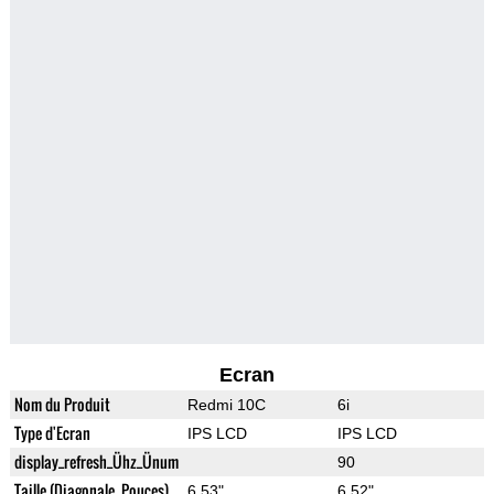
Ecran
Nom du Produit
Redmi 10C
6i
Type d'Ecran
IPS LCD
IPS LCD
display_refresh_Ühz_Ünum
90
Taille (Diagonale, Pouces)
6.53"
6.52"