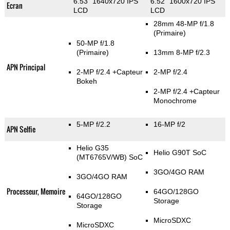
6.53" 1640x720 IPS
6.52" 1600x720 IPS
Ecran
LCD
LCD
28mm 48-MP f/1.8
(Primaire)
50-MP f/1.8
(Primaire)
13mm 8-MP f/2.3
APN Principal
2-MP f/2.4
+Capteur
2-MP f/2.4
Bokeh
2-MP f/2.4
+Capteur
Monochrome
5-MP f/2.2
16-MP f/2
APN Selfie
Helio G35
Helio G90T SoC
(MT6765V/WB) SoC
3GO/4GO RAM
3GO/4GO RAM
Processeur, Memoire
64GO/128GO
64GO/128GO
Storage
Storage
MicroSDXC
MicroSDXC