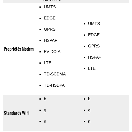
UMTS
EDGE
UMTS
GPRS
EDGE
HSPA+
GPRS
Propriétés Modem
EV-DO A
HSPA+
LTE
LTE
TD-SCDMA
TD-HSDPA
b
b
g
g
Standards WiFi
n
n