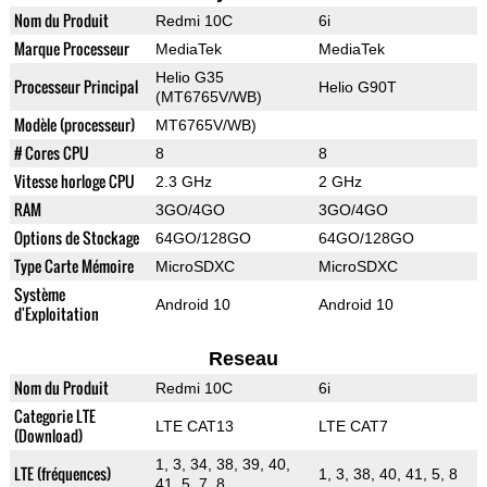
Nom du Produit
Redmi 10C
6i
Marque Processeur
MediaTek
MediaTek
Helio G35
Processeur Principal
Helio G90T
(MT6765V/WB)
Modèle (processeur)
MT6765V/WB)
# Cores CPU
8
8
Vitesse horloge CPU
2.3 GHz
2 GHz
RAM
3GO/4GO
3GO/4GO
Options de Stockage
64GO/128GO
64GO/128GO
Type Carte Mémoire
MicroSDXC
MicroSDXC
Système
Android 10
Android 10
d'Exploitation
Reseau
Nom du Produit
Redmi 10C
6i
Categorie LTE
LTE CAT13
LTE CAT7
(Download)
1, 3, 34, 38, 39, 40,
LTE (fréquences)
1, 3, 38, 40, 41, 5, 8
41, 5, 7, 8