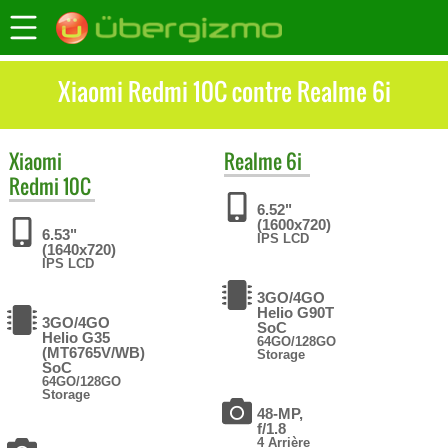
Xiaomi Redmi 10C contre Realme 6i
Xiaomi
Realme
6i
Redmi 10C
6.52"
(1600x720)
6.53"
IPS LCD
(1640x720)
IPS LCD
3GO/4GO
Helio G90T
3GO/4GO
SoC
Helio G35
64GO/128GO
(MT6765V/WB)
Storage
SoC
64GO/128GO
Storage
48-MP,
f/1.8
4 Arrière