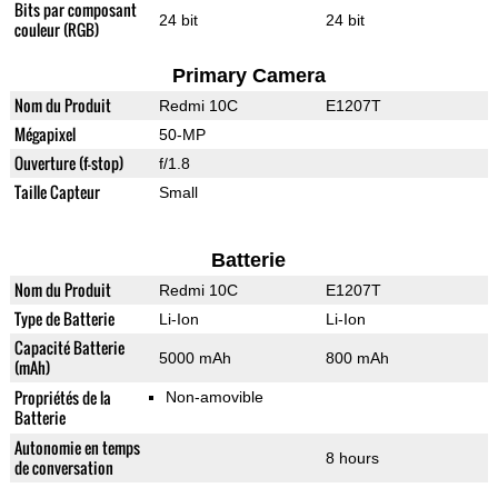
Bits par composant
24 bit
24 bit
couleur (RGB)
Primary Camera
Nom du Produit
Redmi 10C
E1207T
Mégapixel
50-MP
Ouverture (f-stop)
f/1.8
Taille Capteur
Small
Batterie
Nom du Produit
Redmi 10C
E1207T
Type de Batterie
Li-Ion
Li-Ion
Capacité Batterie
5000 mAh
800 mAh
(mAh)
Propriétés de la
Non-amovible
Batterie
Autonomie en temps
8 hours
de conversation