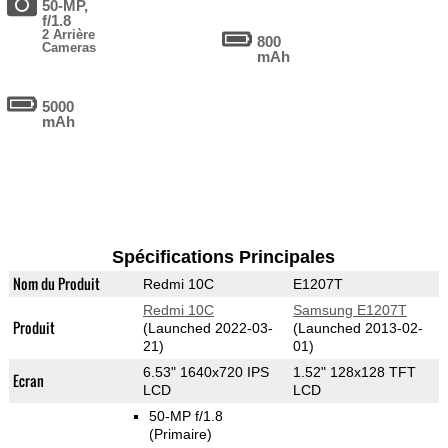
50-MP,
f/1.8
2 Arrière
800
Cameras
mAh
5000
mAh
Spécifications Principales
Nom du Produit
Redmi 10C
E1207T
Redmi 10C
Samsung E1207T
Produit
(Launched 2022-03-
(Launched 2013-02-
21)
01)
6.53" 1640x720 IPS
1.52" 128x128 TFT
Ecran
LCD
LCD
50-MP f/1.8
(Primaire)