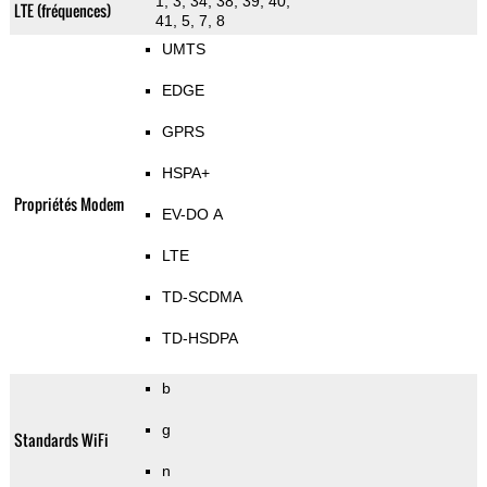
1, 3, 34, 38, 39, 40,
LTE (fréquences)
41, 5, 7, 8
UMTS
EDGE
GPRS
HSPA+
Propriétés Modem
EV-DO A
LTE
TD-SCDMA
TD-HSDPA
b
g
Standards WiFi
n