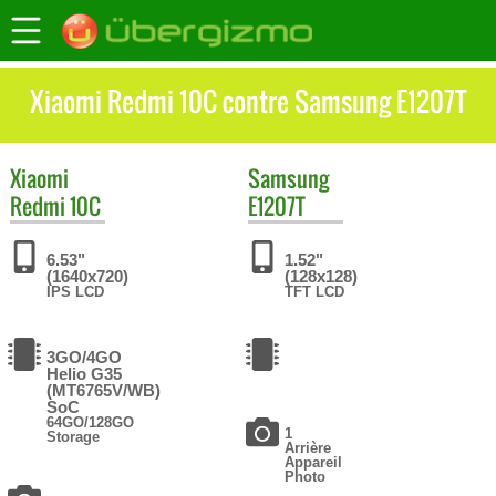
Xiaomi Redmi 10C contre Samsung E1207T
Xiaomi
Samsung
Redmi 10C
E1207T
6.53"
1.52"
(1640x720)
(128x128)
IPS LCD
TFT LCD
3GO/4GO
Helio G35
(MT6765V/WB)
SoC
64GO/128GO
1
Storage
Arrière
Appareil
Photo