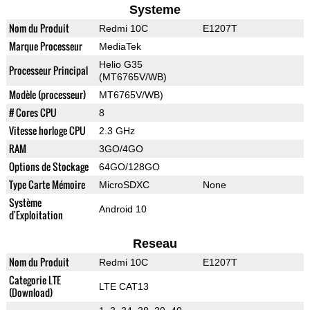
Systeme
Nom du Produit
Redmi 10C
E1207T
Marque Processeur
MediaTek
Helio G35
Processeur Principal
(MT6765V/WB)
Modèle (processeur)
MT6765V/WB)
# Cores CPU
8
Vitesse horloge CPU
2.3 GHz
RAM
3GO/4GO
Options de Stockage
64GO/128GO
Type Carte Mémoire
MicroSDXC
None
Système
Android 10
d'Exploitation
Reseau
Nom du Produit
Redmi 10C
E1207T
Categorie LTE
LTE CAT13
(Download)