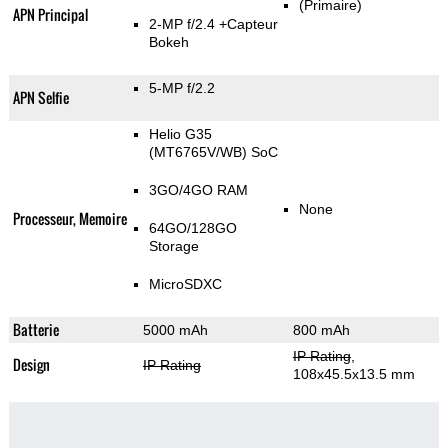
(Primaire)
APN Principal
2-MP f/2.4
+Capteur
Bokeh
5-MP f/2.2
APN Selfie
Helio G35
(MT6765V/WB) SoC
3GO/4GO RAM
None
Processeur, Memoire
64GO/128GO
Storage
MicroSDXC
Batterie
5000 mAh
800 mAh
IP Rating
,
Design
IP Rating
108x45.5x13.5 mm