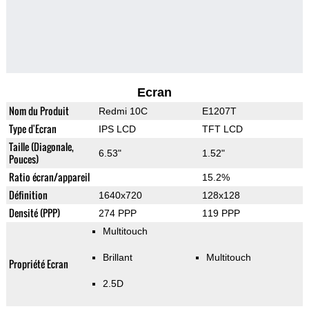
Ecran
Nom du Produit
Redmi 10C
E1207T
Type d'Ecran
IPS LCD
TFT LCD
Taille (Diagonale,
6.53"
1.52"
Pouces)
Ratio écran/appareil
15.2%
Définition
1640x720
128x128
Densité (PPP)
274 PPP
119 PPP
Multitouch
Brillant
Multitouch
Propriété Ecran
2.5D