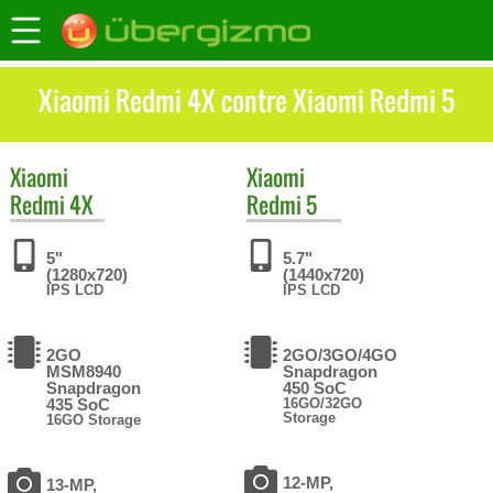
Xiaomi Redmi 4X contre Xiaomi Redmi 5
Xiaomi
Xiaomi
Redmi 4X
Redmi 5
5"
5.7"
(1280x720)
(1440x720)
IPS LCD
IPS LCD
2GO
2GO/3GO/4GO
MSM8940
Snapdragon
Snapdragon
450 SoC
435 SoC
16GO/32GO
Storage
16GO Storage
12-MP,
13-MP,