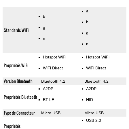
a
b
b
g
Standards WiFi
g
n
n
Hotspot WiFi
Hotspot WiFi
Propriétés WiFi
WiFi Direct
WiFi Direct
Version Bluetooth
Bluetooth 4.2
Bluetooth 4.2
A2DP
A2DP
Propriétés Bluetooth
BT LE
HID
Type de Connecteur
Micro USB
Micro USB
USB 2.0
Propriétés