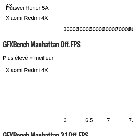
4X
Huawei Honor 5A
Xiaomi Redmi 4X
30000
40000
50000
60000
70000
80
GFXBench Manhattan Off. FPS
Plus élevé = meilleur
Xiaomi Redmi 4X
6
6.5
7
7.
GFXBench Manhattan 3.1 Off. FPS