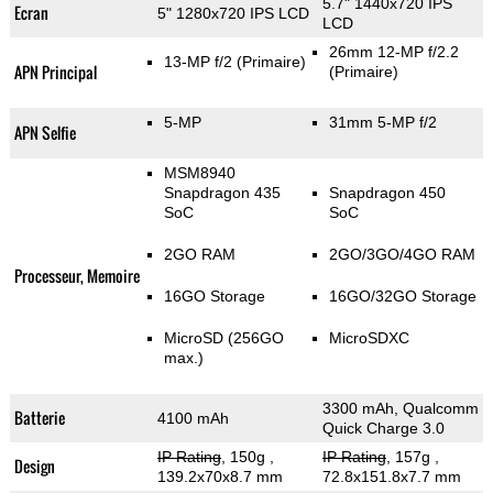
5.7" 1440x720 IPS
Ecran
5" 1280x720 IPS LCD
LCD
26mm 12-MP f/2.2
13-MP f/2
(Primaire)
APN Principal
(Primaire)
5-MP
31mm 5-MP f/2
APN Selfie
MSM8940
Snapdragon 435
Snapdragon 450
SoC
SoC
2GO RAM
2GO/3GO/4GO RAM
Processeur, Memoire
16GO Storage
16GO/32GO Storage
MicroSD (256GO
MicroSDXC
max.)
3300 mAh, Qualcomm
Batterie
4100 mAh
Quick Charge 3.0
IP Rating
, 150g
,
IP Rating
, 157g
,
Design
139.2x70x8.7 mm
72.8x151.8x7.7 mm