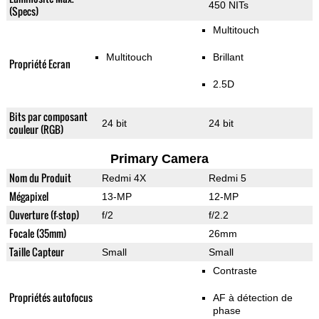
450 NITs
(Specs)
Multitouch
Multitouch
Brillant
Propriété Ecran
2.5D
Bits par composant
24 bit
24 bit
couleur (RGB)
Primary Camera
Nom du Produit
Redmi 4X
Redmi 5
Mégapixel
13-MP
12-MP
Ouverture (f-stop)
f/2
f/2.2
Focale (35mm)
26mm
Taille Capteur
Small
Small
Contraste
Propriétés autofocus
AF à détection de
phase