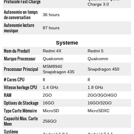
Protocole Fast-Charge
Charge 3.0
Autonomie en temps
36 hours
de conversation
Autonomie lecture
87 hours
musique
Systeme
Nom du Produit
Redmi 4X
Redmi 5
Marque Processeur
Qualcomm
Qualcomm
MSM8940
Processeur Principal
Snapdragon 450
Snapdragon 435
# Cores CPU
8
8
Vitesse horloge CPU
1.4 GHz
1.8 GHz
RAM
2GO
2GO/3GO/4GO
Options de Stockage
16GO
16GO/32GO
Type Carte Mémoire
MicroSD
MicroSDXC
Capacité Max. Carte
256GO
Mem
Système