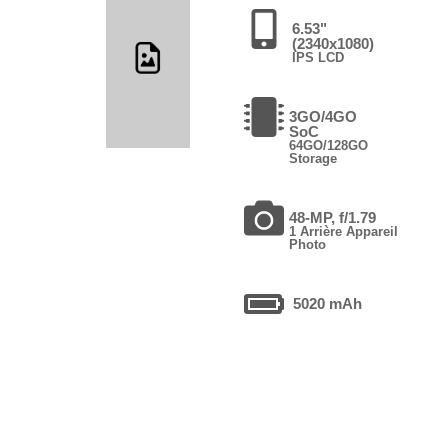
6.53"
(2340x1080)
IPS LCD
3GO/4GO
SoC
64GO/128GO
Storage
48-MP, f/1.79
1 Arrière Appareil
Photo
5020 mAh