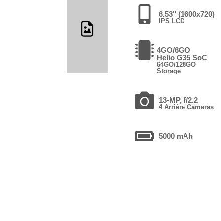
6.53" (1600x720)
IPS LCD
4GO/6GO
Helio G35 SoC
64GO/128GO
Storage
13-MP, f/2.2
4 Arrière Cameras
5000 mAh