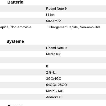
Batterie
Redmi Note 9
Li-Ion
5020 mAh
rapide
Non-amovible
Chargement rapide
Non-amovible
Systeme
Redmi Note 9
MediaTek
8
2 GHz
3GO/4GO
64GO/128GO
MicroSDXC
Android 10