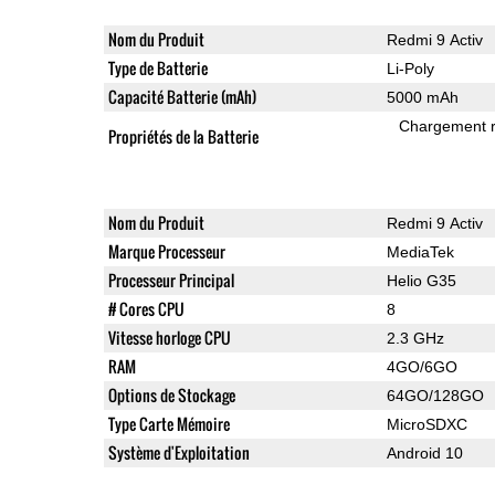
Nom du Produit
Redmi 9 Activ
Type de Batterie
Li-Poly
Capacité Batterie (mAh)
5000 mAh
Chargement 
Propriétés de la Batterie
Nom du Produit
Redmi 9 Activ
Marque Processeur
MediaTek
Processeur Principal
Helio G35
# Cores CPU
8
Vitesse horloge CPU
2.3 GHz
RAM
4GO/6GO
Options de Stockage
64GO/128GO
Type Carte Mémoire
MicroSDXC
Système d'Exploitation
Android 10