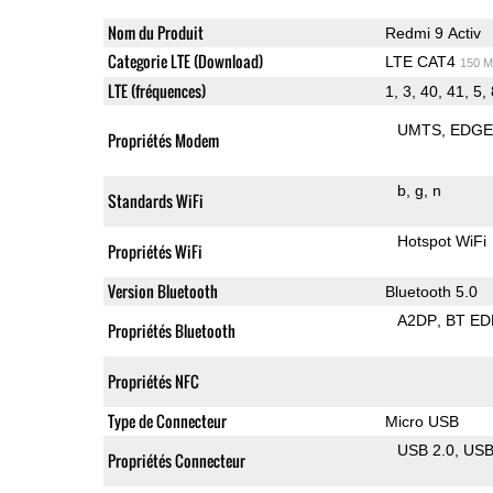
Nom du Produit
Redmi 9 Activ
Categorie LTE (Download)
LTE CAT4
150 M
LTE (fréquences)
1, 3, 40, 41, 5,
UMTS
EDG
Propriétés Modem
b
g
n
Standards WiFi
Hotspot WiFi
Propriétés WiFi
Version Bluetooth
Bluetooth 5.0
A2DP
BT ED
Propriétés Bluetooth
Propriétés NFC
Type de Connecteur
Micro USB
USB 2.0
US
Propriétés Connecteur