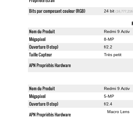
Propriété Ecran
Bits par composant couleur (RGB)
24 bit
(16,777,216
Nom du Produit
Redmi 9 Activ
Mégapixel
8-MP
Ouverture (f-stop)
f/2.2
Taille Capteur
Très petit
APN Propriétés Hardware
Nom du Produit
Redmi 9 Activ
Mégapixel
5-MP
Ouverture (f-stop)
f/2.4
Macro Lens
APN Propriétés Hardware