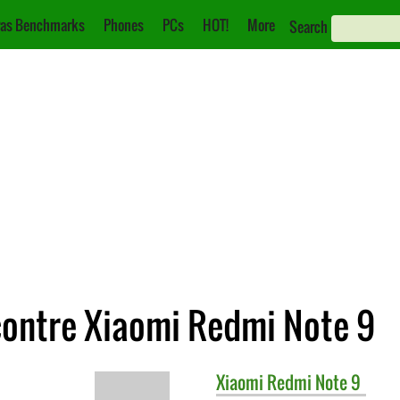
as Benchmarks
Phones
PCs
HOT!
More
Search
contre Xiaomi Redmi Note 9
Xiaomi
Redmi Note 9