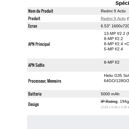
Spéci
Nom du Produit
Redmi 9 Activ
Produit
Redmi 9 Activ
(
Ecran
6.53" 1600x72
13-MP f/2.2
(
8-MP f/2.2
APN Principal
8-MP f/2.4
+C
5-MP f/2.4
8-MP f/2
APN Selfie
Helio G35 So
Processeur, Memoire
64GO/128GO 
Batterie
5000 mAh
IP Rating
, 194
Design
(3.03 x 6.49 x 0.35 