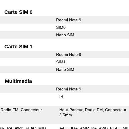
Carte SIM 0
Redmi Note 9
SIM0
Nano SIM
Carte SIM 1
Redmi Note 9
SIM1
Nano SIM
Multimedia
Redmi Note 9
IR
Radio FM
Connecteur
Haut-Parleur
Radio FM
Connecteur
3.5mm
MR
RA
AWB
FLAC
MID
AAC
3GA
AMR
RA
AWB
FLAC
MI