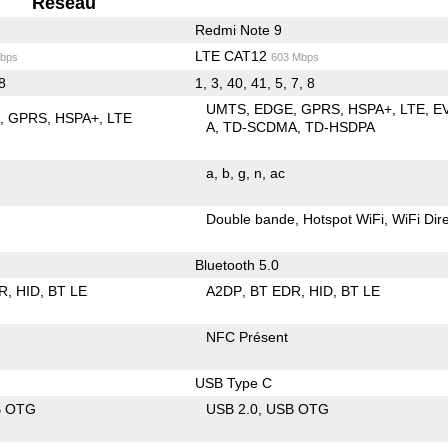
Reseau
Redmi Note 9
LTE CAT12
bps
603 Mbps
 8
1, 3, 40, 41, 5, 7, 8
UMTS
EDGE
GPRS
HSPA+
LTE
E
E
GPRS
HSPA+
LTE
A
TD-SCDMA
TD-HSDPA
a
b
g
n
ac
Double bande
Hotspot WiFi
WiFi Dir
Bluetooth 5.0
R
HID
BT LE
A2DP
BT EDR
HID
BT LE
NFC Présent
USB Type C
B OTG
USB 2.0
USB OTG