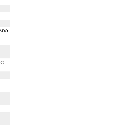
V-DO
ect