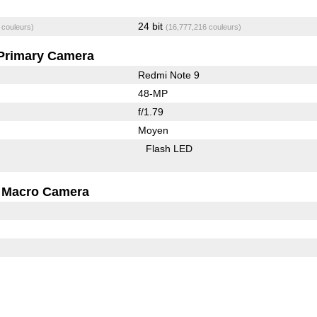
24 bit
 couleurs)
(16,777,216 couleurs)
Primary Camera
Redmi Note 9
48-MP
f/1.79
Moyen
Flash LED
Macro Camera