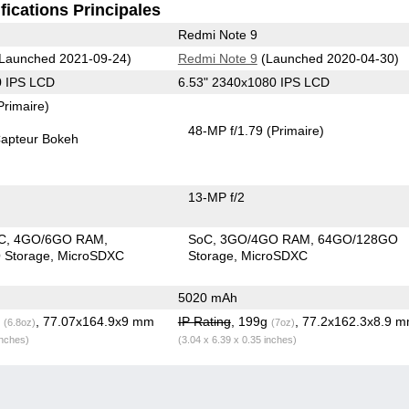
fications Principales
Redmi Note 9
Launched 2021-09-24)
Redmi Note 9
(Launched 2020-04-30)
0 IPS LCD
6.53" 2340x1080 IPS LCD
Primaire)
48-MP f/1.79
(Primaire)
apteur Bokeh
13-MP f/2
C
4GO/6GO RAM
SoC
3GO/4GO RAM
64GO/128GO
Storage
MicroSDXC
Storage
MicroSDXC
5020 mAh
g
, 77.07x164.9x9 mm
IP Rating
, 199g
, 77.2x162.3x8.9 
(6.8oz)
(7oz)
inches)
(3.04 x 6.39 x 0.35 inches)