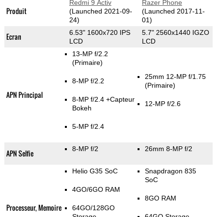
Redmi 9 Activ
Razer Phone
Produit
(Launched 2021-09-
(Launched 2017-11-
24)
01)
6.53" 1600x720 IPS
5.7" 2560x1440 IGZO
Ecran
LCD
LCD
13-MP f/2.2
(Primaire)
25mm 12-MP f/1.75
8-MP f/2.2
(Primaire)
APN Principal
8-MP f/2.4
+Capteur
12-MP f/2.6
Bokeh
5-MP f/2.4
8-MP f/2
26mm 8-MP f/2
APN Selfie
Helio G35 SoC
Snapdragon 835
SoC
4GO/6GO RAM
8GO RAM
Processeur, Memoire
64GO/128GO
Storage
64GO Storage