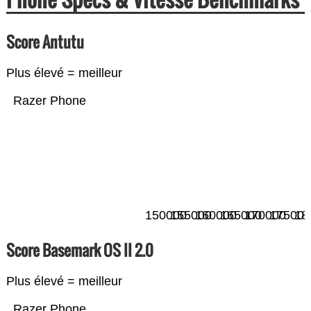
Score Antutu
Plus élevé = meilleur
Razer Phone
150000
155000
160000
165000
170000
175000
18
Score Basemark OS II 2.0
Plus élevé = meilleur
Razer Phone