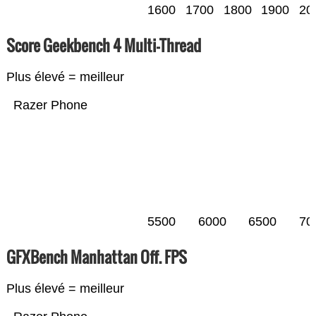
1600
1700
1800
1900
20
Score Geekbench 4 Multi-Thread
Plus élevé = meilleur
Razer Phone
5500
6000
6500
70
GFXBench Manhattan Off. FPS
Plus élevé = meilleur