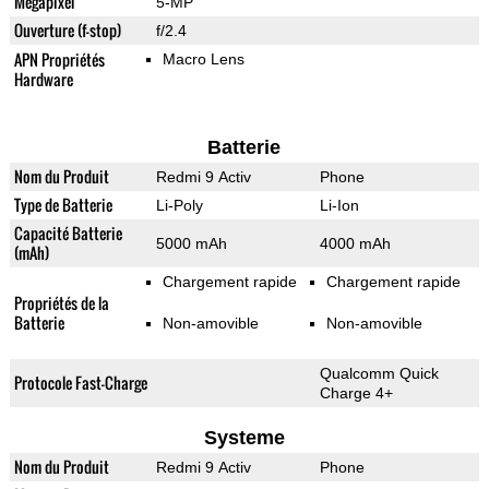
Mégapixel
5-MP
Ouverture (f-stop)
f/2.4
APN Propriétés
Macro Lens
Hardware
Batterie
Nom du Produit
Redmi 9 Activ
Phone
Type de Batterie
Li-Poly
Li-Ion
Capacité Batterie
5000 mAh
4000 mAh
(mAh)
Chargement rapide
Chargement rapide
Propriétés de la
Batterie
Non-amovible
Non-amovible
Qualcomm Quick
Protocole Fast-Charge
Charge 4+
Systeme
Nom du Produit
Redmi 9 Activ
Phone