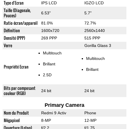
Type d'Ecran
IPS LCD
IGZO LCD
Taille (Diagonale,
6.53"
5.7"
Pouces)
Ratio écran/appareil
81.0%
72.7%
Définition
1600x720
2560x1440
Densité (PPP)
269 PPP
515 PPP
Verre
Gorilla Glass 3
Multitouch
Multitouch
Brillant
Propriété Ecran
Brillant
2.5D
Bits par composant
24 bit
24 bit
couleur (RGB)
Primary Camera
Nom du Produit
Redmi 9 Activ
Phone
Mégapixel
8-MP
12-MP
Ouverture (f-stop)
f/2.2
f/1.75