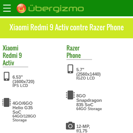
Xiaomi Redmi 9 Activ contre Razer Phone
Xiaomi
Razer
Redmi 9
Phone
Activ
5.7"
(2560x1440)
6.53"
IGZO LCD
(1600x720)
IPS LCD
8GO
Snapdragon
4GO/6GO
835 SoC
Helio G35
64GO Storage
SoC
64GO/128GO
Storage
12-MP,
f/1.75