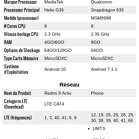
Marque Processeur
MediaTek
Qualcomm
Processeur Principal
Helio G35
Snapdragon 835
Modèle (processeur)
MSM8998
# Cores CPU
8
8
Vitesse horloge CPU
2.3 GHz
2.35 GHz
RAM
4GO/6GO
8GO
Options de Stockage
64GO/128GO
64GO
Type Carte Mémoire
MicroSDXC
MicroSDXC
Système
Android 10
Android 7.1.1
d'Exploitation
Reseau
Nom du Produit
Redmi 9 Activ
Phone
Categorie LTE
LTE CAT4
(Download)
12, 19, 25, 26, 28, 29,
LTE (fréquences)
1, 3, 40, 41, 5, 8
30, 38, 39, 40, 41, 66
UMTS