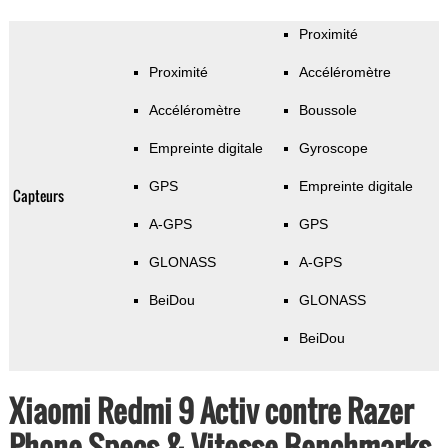
Proximité
Proximité
Accéléromètre
Accéléromètre
Boussole
Empreinte digitale
Gyroscope
GPS
Empreinte digitale
Capteurs
A-GPS
GPS
GLONASS
A-GPS
BeiDou
GLONASS
BeiDou
Xiaomi Redmi 9 Activ contre Razer
Phone Specs & Vitesse Benchmarks