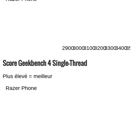
2900
3000
3100
3200
3300
3400
35
Score Geekbench 4 Single-Thread
Plus élevé = meilleur
Razer Phone