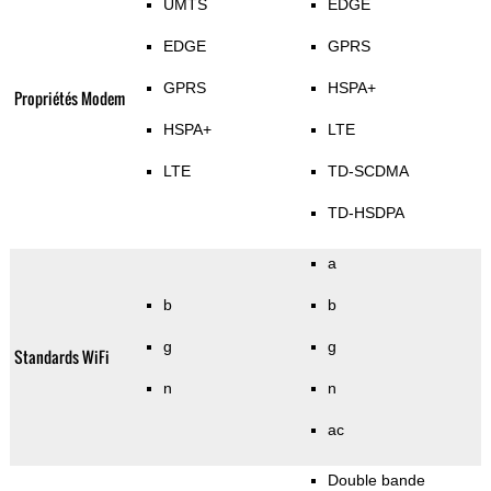
UMTS
EDGE
EDGE
GPRS
GPRS
HSPA+
Propriétés Modem
HSPA+
LTE
LTE
TD-SCDMA
TD-HSDPA
a
b
b
g
g
Standards WiFi
n
n
ac
Double bande