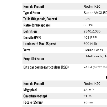
Nom du Produit
Redmi K20
Type d'Ecran
Super AMOLE
Taille (Diagonale, Pouces)
6.39"
Ratio écran/appareil
86.1%
Définition
2340x1080
Densité (PPP)
403 PPP
Luminosité Max. (Specs)
600 NITs
Verre
Gorilla Glass
Multitouch
Br
Propriété Ecran
Bits par composant couleur (RGB)
24 bit
(16,777,216
Nom du Produit
Redmi K20
Mégapixel
48-MP
Ouverture (f-stop)
f/1.75
Focale (35mm)
26mm