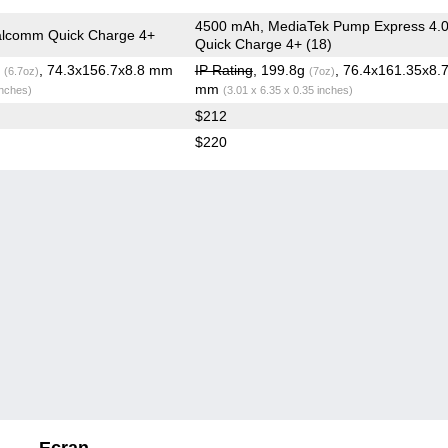
4500 mAh, MediaTek Pump Express 4.0
lcomm Quick Charge 4+
Quick Charge 4+ (18)
g
, 74.3x156.7x8.8 mm
IP Rating
, 199.8g
, 76.4x161.35x8.
(6.7oz)
(7oz)
mm
inches)
(3.01 x 6.35 x 0.35 inches)
$212
$220
Ecran