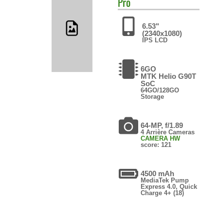
Pro
6.53"
(2340x1080)
IPS LCD
6GO
MTK Helio G90T
SoC
64GO/128GO
Storage
64-MP, f/1.89
4 Arrière Cameras
CAMERA HW
score: 121
4500 mAh
MediaTek Pump
Express 4.0, Quick
Charge 4+ (18)