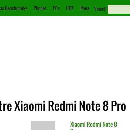
as Benchmarks
Phones
PCs
HOT!
More
Search
re Xiaomi Redmi Note 8 Pro
Xiaomi
Redmi Note 8