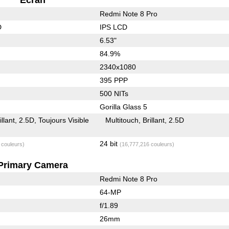
Redmi Note 8 Pro
D
IPS LCD
6.53"
84.9%
2340x1080
395 PPP
500 NITs
Gorilla Glass 5
illant
2.5D
Toujours Visible
Multitouch
Brillant
2.5D
24 bit
 couleurs)
(16,777,216 couleurs)
Primary Camera
Redmi Note 8 Pro
64-MP
f/1.89
26mm