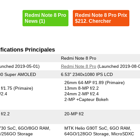
Redmi Note 8 Pro
Redmi Note 8 Pro Prix
News (1)
$212. Chercher
fications Principales
Redmi Note 8 Pro
unched 2019-05-01)
Redmi Note 8 Pro
(Launched 2019-08-
080 Super AMOLED
6.53" 2340x1080 IPS LCD
26mm 64-MP f/1.89
(Primaire)
f/1.75
(Primaire)
13mm 8-MP f/2.2
/2.4
24mm 2-MP f/2.4
2-MP
+Capteur Bokeh
f/2.2
20-MP f/2
730 SoC
6GO/8GO RAM
MTK Helio G90T SoC
6GO RAM
/256GO Storage
64GO/128GO Storage
MicroSDXC