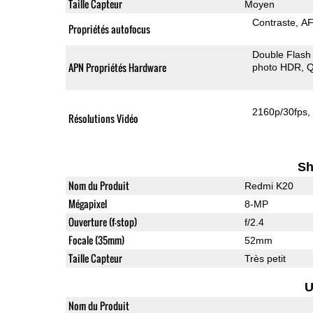
Taille Capteur
Moyen
Contraste
AF
Propriétés autofocus
Double Flash
APN Propriétés Hardware
photo HDR
Q
2160p/30fps
Résolutions Vidéo
Sh
Nom du Produit
Redmi K20
Mégapixel
8-MP
Ouverture (f-stop)
f/2.4
Focale (35mm)
52mm
Taille Capteur
Très petit
U
Nom du Produit