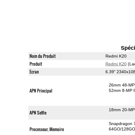
Spéci
Nom du Produit
Redmi K20
Produit
Redmi K20
(La
Ecran
6.39" 2340x1
26mm 48-MP 
APN Principal
52mm 8-MP f
18mm 20-MP 
APN Selfie
Snapdragon 
Processeur, Memoire
64GO/128GO