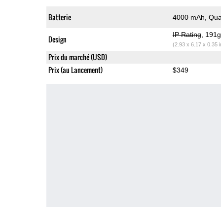
Batterie
4000 mAh, Qua
IP Rating
, 191
Design
(2.93 x 6.17 x 0.35 
Prix du marché (USD)
Prix (au Lancement)
$349