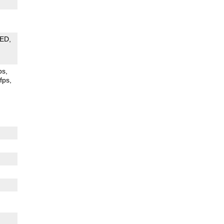
LED
ps
fps