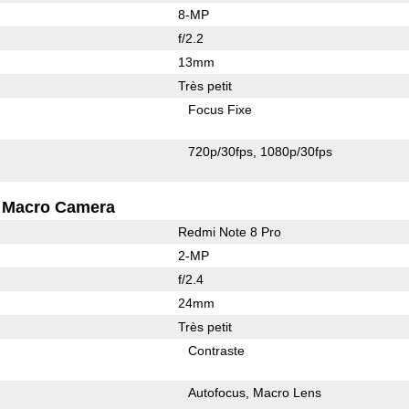
8-MP
f/2.2
13mm
Très petit
Focus Fixe
720p/30fps
1080p/30fps
Macro Camera
Redmi Note 8 Pro
2-MP
f/2.4
24mm
Très petit
Contraste
Autofocus
Macro Lens