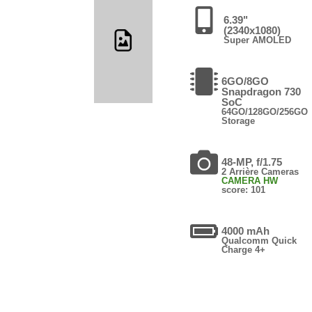
6.39"
(2340x1080)
Super AMOLED
6GO/8GO
Snapdragon 730
SoC
64GO/128GO/256GO
Storage
48-MP, f/1.75
2 Arrière Cameras
CAMERA HW
score: 101
4000 mAh
Qualcomm Quick
Charge 4+