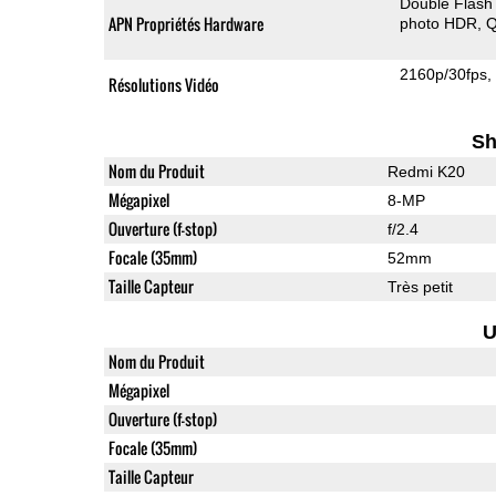
Double Flash
APN Propriétés Hardware
photo HDR
Q
2160p/30fps
Résolutions Vidéo
Sh
Nom du Produit
Redmi K20
Mégapixel
8-MP
Ouverture (f-stop)
f/2.4
Focale (35mm)
52mm
Taille Capteur
Très petit
U
Nom du Produit
Mégapixel
Ouverture (f-stop)
Focale (35mm)
Taille Capteur