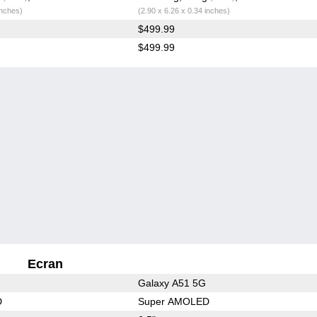
inches)
(2.90 x 6.26 x 0.34 inches)
$499.99
$499.99
Ecran
Galaxy A51 5G
D
Super AMOLED