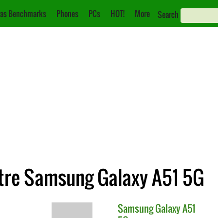
as Benchmarks
Phones
PCs
HOT!
More
Search
tre Samsung Galaxy A51 5G
Samsung
Galaxy A51