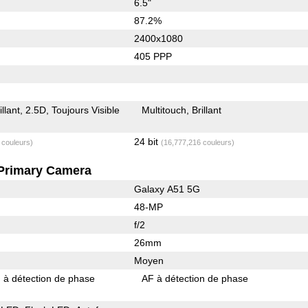
6.5"
87.2%
2400x1080
405 PPP
illant
2.5D
Toujours Visible
Multitouch
Brillant
24 bit
 couleurs)
(16,777,216 couleurs)
Primary Camera
Galaxy A51 5G
48-MP
f/2
26mm
Moyen
 à détection de phase
AF à détection de phase