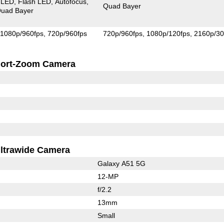
 LED
Flash LED
Autofocus
Quad Bayer
uad Bayer
1080p/960fps
720p/960fps
720p/960fps
1080p/120fps
2160p/30
ort-Zoom Camera
ltrawide Camera
Galaxy A51 5G
12-MP
f/2.2
13mm
Small