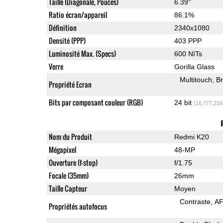
Taille (Diagonale, Pouces)
6.39"
Ratio écran/appareil
86.1%
Définition
2340x1080
Densité (PPP)
403 PPP
Luminosité Max. (Specs)
600 NITs
Verre
Gorilla Glass
Multitouch
Br
Propriété Ecran
Bits par composant couleur (RGB)
24 bit
(16,777,216
Nom du Produit
Redmi K20
Mégapixel
48-MP
Ouverture (f-stop)
f/1.75
Focale (35mm)
26mm
Taille Capteur
Moyen
Contraste
AF
Propriétés autofocus