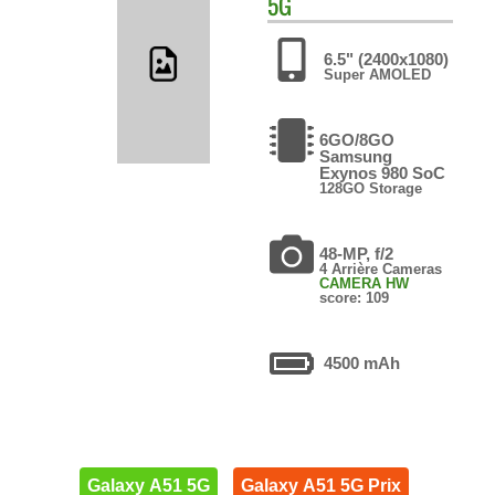
5G
6.5" (2400x1080)
Super AMOLED
6GO/8GO
Samsung
Exynos 980 SoC
128GO Storage
48-MP, f/2
4 Arrière Cameras
CAMERA HW
score: 109
4500 mAh
Galaxy A51 5G
Galaxy A51 5G Prix