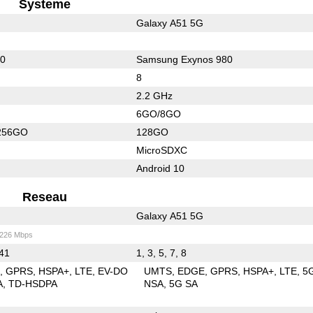
Systeme
Galaxy A51 5G
30
Samsung Exynos 980
8
2.2 GHz
6GO/8GO
256GO
128GO
MicroSDXC
Android 10
Reseau
Galaxy A51 5G
/226 Mbps
 41
1, 3, 5, 7, 8
E
GPRS
HSPA+
LTE
EV-DO
UMTS
EDGE
GPRS
HSPA+
LTE
5
A
TD-HSDPA
NSA
5G SA