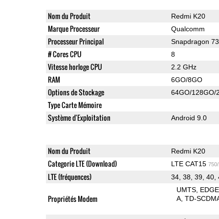
Nom du Produit
Redmi K20
Marque Processeur
Qualcomm
Processeur Principal
Snapdragon 7
# Cores CPU
8
Vitesse horloge CPU
2.2 GHz
RAM
6GO/8GO
Options de Stockage
64GO/128GO/
Type Carte Mémoire
Système d'Exploitation
Android 9.0
Nom du Produit
Redmi K20
Categorie LTE (Download)
LTE CAT15
750
LTE (fréquences)
34, 38, 39, 40,
UMTS
EDG
Propriétés Modem
A
TD-SCDM