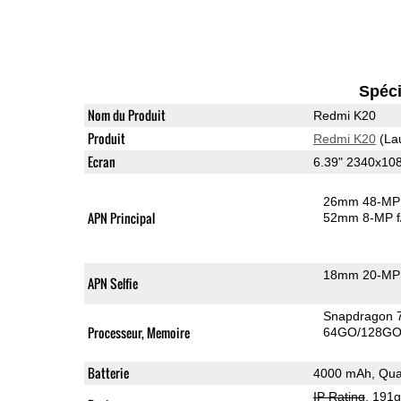
Spéci
Nom du Produit
Redmi K20
Produit
Redmi K20
(La
Ecran
6.39" 2340x1
26mm 48-MP 
APN Principal
52mm 8-MP f
18mm 20-MP 
APN Selfie
Snapdragon 
Processeur, Memoire
64GO/128GO
Batterie
4000 mAh, Qua
IP Rating
, 191