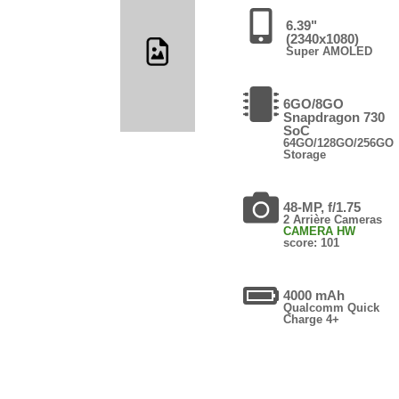
6.39"
(2340x1080)
Super AMOLED
6GO/8GO
Snapdragon 730
SoC
64GO/128GO/256GO
Storage
48-MP, f/1.75
2 Arrière Cameras
CAMERA HW
score: 101
4000 mAh
Qualcomm Quick
Charge 4+