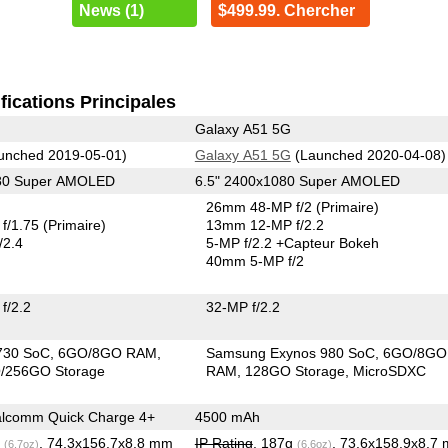
News (1)
$499.99. Chercher
fications Principales
Galaxy A51 5G
unched 2019-05-01)
Galaxy A51 5G
(Launched 2020-04-08)
080 Super AMOLED
6.5" 2400x1080 Super AMOLED
26mm 48-MP f/2
(Primaire)
f/1.75
(Primaire)
13mm 12-MP f/2.2
/2.4
5-MP f/2.2
+Capteur Bokeh
40mm 5-MP f/2
f/2.2
32-MP f/2.2
730 SoC
6GO/8GO RAM
Samsung Exynos 980 SoC
6GO/8GO
/256GO Storage
RAM
128GO Storage
MicroSDXC
lcomm Quick Charge 4+
4500 mAh
g
, 74.3x156.7x8.8 mm
IP Rating
, 187g
, 73.6x158.9x8.7
(6.7oz)
(6.6oz)