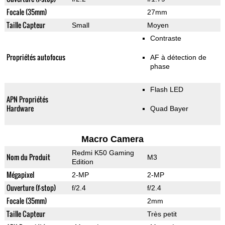
Focale (35mm)
27mm
Taille Capteur
Small
Moyen
Contraste
Propriétés autofocus
AF à détection de
phase
Flash LED
APN Propriétés
Hardware
Quad Bayer
Macro Camera
Redmi K50 Gaming
Nom du Produit
M3
Edition
Mégapixel
2-MP
2-MP
Ouverture (f-stop)
f/2.4
f/2.4
Focale (35mm)
2mm
Taille Capteur
Très petit