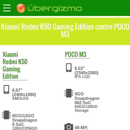
Xiaomi Redmi K50 Gaming Edition contre POCO
M3
Xiaomi
POCO
M3
Redmi K50
Gaming
6.53"
(2340x1080)
Edition
IPS LCD
6.67"
4GO
(2400x1080)
Snapdragon
AMOLED
662 SoC
64GO/128GO
Storage
8GO/12GO
Snapdragon
8 SoC
48-MP,
128GO/256GO