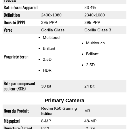
Ratio écran/appareil
83.4%
Définition
2400x1080
2340x1080
Densité (PPP)
395 PPP
395 PPP
Verre
Gorilla Glass
Gorilla Glass 3
Multitouch
Multitouch
Brillant
Brillant
Propriété Ecran
2.5D
2.5D
HDR
Bits par composant
30 bit
24 bit
couleur (RGB)
Primary Camera
Redmi K50 Gaming
Nom du Produit
M3
Edition
Mégapixel
8-MP
48-MP
Ouverture (f-stop)
f/2.2
f/1.79