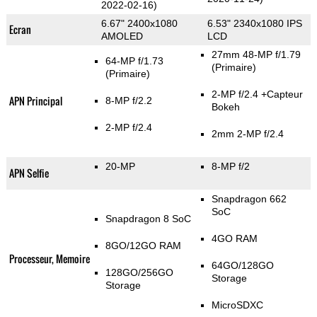
2022-02-16)
6.67" 2400x1080
6.53" 2340x1080 IPS
Ecran
AMOLED
LCD
27mm 48-MP f/1.79
64-MP f/1.73
(Primaire)
(Primaire)
2-MP f/2.4
+Capteur
APN Principal
8-MP f/2.2
Bokeh
2-MP f/2.4
2mm 2-MP f/2.4
20-MP
8-MP f/2
APN Selfie
Snapdragon 662
SoC
Snapdragon 8 SoC
4GO RAM
8GO/12GO RAM
Processeur, Memoire
64GO/128GO
128GO/256GO
Storage
Storage
MicroSDXC