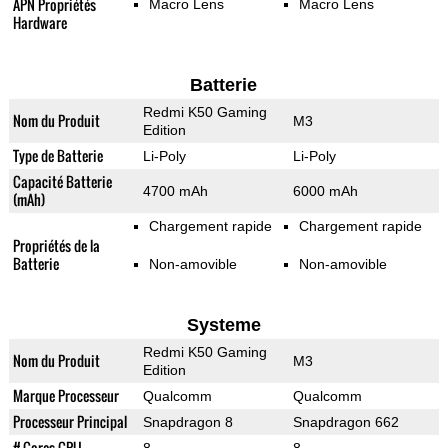
APN Propriétés
Macro Lens
Macro Lens
Hardware
Batterie
Redmi K50 Gaming
Nom du Produit
M3
Edition
Type de Batterie
Li-Poly
Li-Poly
Capacité Batterie
4700 mAh
6000 mAh
(mAh)
Chargement rapide
Chargement rapide
Propriétés de la
Batterie
Non-amovible
Non-amovible
Systeme
Redmi K50 Gaming
Nom du Produit
M3
Edition
Marque Processeur
Qualcomm
Qualcomm
Processeur Principal
Snapdragon 8
Snapdragon 662
# Cores CPU