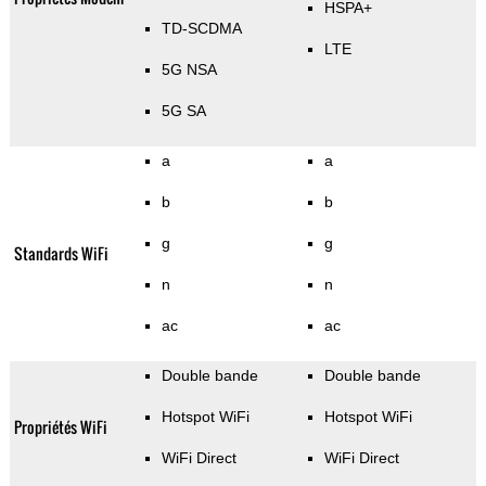
HSPA+
TD-SCDMA
LTE
5G NSA
5G SA
a
a
b
b
g
g
Standards WiFi
n
n
ac
ac
Double bande
Double bande
Hotspot WiFi
Hotspot WiFi
Propriétés WiFi
WiFi Direct
WiFi Direct