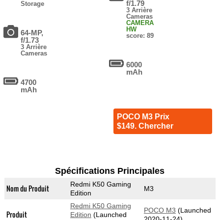
f/1.79
Storage
3 Arrière
Cameras
CAMERA
HW
64-MP,
score: 89
f/1.73
3 Arrière
Cameras
6000
mAh
4700
mAh
POCO M3 Prix
$149. Chercher
Spécifications Principales
Redmi K50 Gaming
Nom du Produit
M3
Edition
Redmi K50 Gaming
POCO M3
(Launched
Produit
Edition
(Launched
2020-11-24)