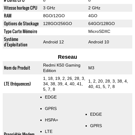
8
8
Vitesse horloge CPU
3 GHz
2 GHz
RAM
8GO/12GO
4GO
Options de Stockage
128GO/256GO
64GO/128GO
Type Carte Mémoire
MicroSDXC
Système
Android 12
Android 10
d'Exploitation
Reseau
Redmi K50 Gaming
Nom du Produit
M3
Edition
1, 18, 19, 2, 26, 28, 3,
1, 2, 20, 28, 3, 38, 4,
LTE (fréquences)
34, 38, 39, 4, 40, 41,
40, 41, 5, 7, 8
5, 7, 8
EDGE
GPRS
EDGE
HSPA+
GPRS
LTE
Propriétés Modem