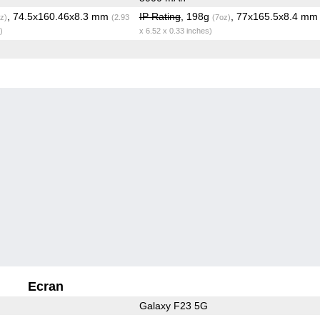
, 74.5x160.46x8.3 mm
IP Rating
, 198g
, 77x165.5x8.4 m
z)
(2.93
(7oz)
)
x 6.52 x 0.33 inches)
Ecran
Galaxy F23 5G