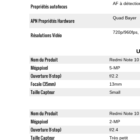
AF à détecti
Propriétés autofocus
Quad Bayer
APN Propriétés Hardware
720p/960fps
Résolutions Vidéo
U
Nom du Produit
Redmi Note 10
Mégapixel
5-MP
Ouverture (f-stop)
f/2.2
Focale (35mm)
13mm
Taille Capteur
Small
Nom du Produit
Redmi Note 10
Mégapixel
2-MP
Ouverture (f-stop)
f/2.4
Taille Capteur
Très petit