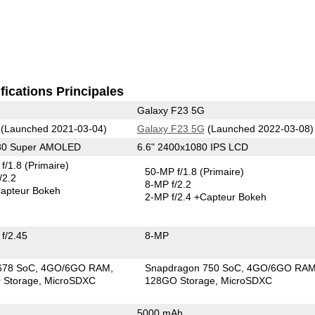
fications Principales
Galaxy F23 5G
(Launched 2021-03-04)
Galaxy F23 5G
(Launched 2022-03-08)
080 Super AMOLED
6.6" 2400x1080 IPS LCD
f/1.8
(Primaire)
50-MP f/1.8
(Primaire)
/2.2
8-MP f/2.2
apteur Bokeh
2-MP f/2.4
+Capteur Bokeh
f/2.45
8-MP
678 SoC
4GO/6GO RAM
Snapdragon 750 SoC
4GO/6GO RA
Storage
MicroSDXC
128GO Storage
MicroSDXC
5000 mAh