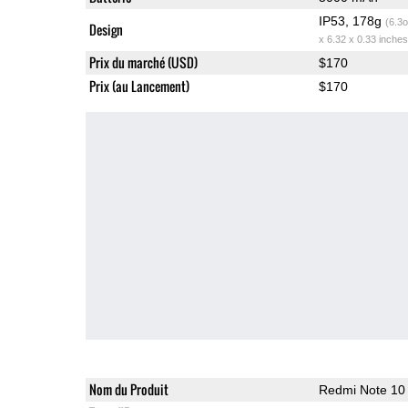
IP53, 178g
(6.3o
Design
x 6.32 x 0.33 inches
Prix du marché (USD)
$170
Prix (au Lancement)
$170
Nom du Produit
Redmi Note 10