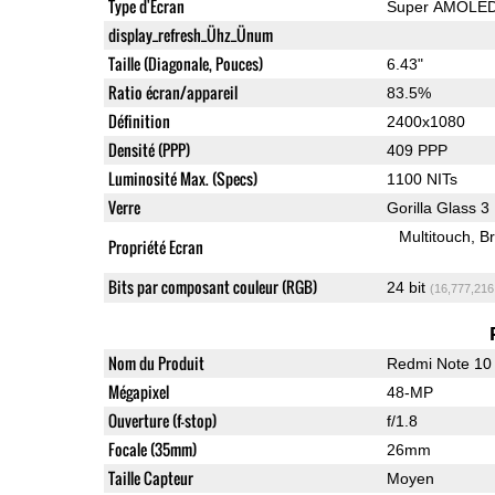
Type d'Ecran
Super AMOLE
display_refresh_Ühz_Ünum
Taille (Diagonale, Pouces)
6.43"
Ratio écran/appareil
83.5%
Définition
2400x1080
Densité (PPP)
409 PPP
Luminosité Max. (Specs)
1100 NITs
Verre
Gorilla Glass 3
Multitouch
Br
Propriété Ecran
Bits par composant couleur (RGB)
24 bit
(16,777,216
Nom du Produit
Redmi Note 10
Mégapixel
48-MP
Ouverture (f-stop)
f/1.8
Focale (35mm)
26mm
Taille Capteur
Moyen