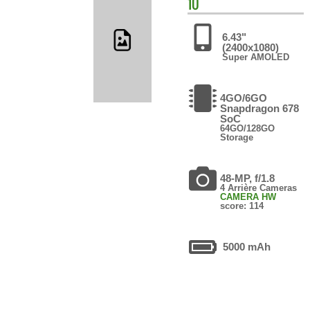
10
6.43"
(2400x1080)
Super AMOLED
4GO/6GO
Snapdragon 678
SoC
64GO/128GO
Storage
48-MP, f/1.8
4 Arrière Cameras
CAMERA HW
score: 114
5000 mAh