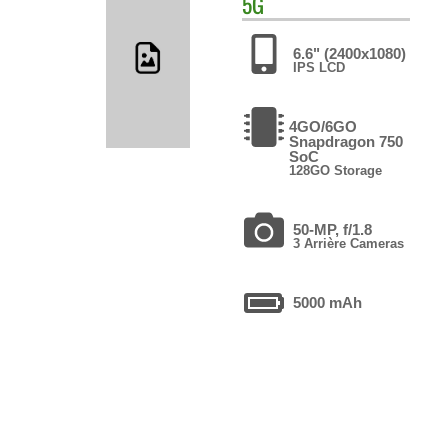
5G
6.6" (2400x1080)
IPS LCD
4GO/6GO
Snapdragon 750
SoC
128GO Storage
50-MP, f/1.8
3 Arrière Cameras
5000 mAh