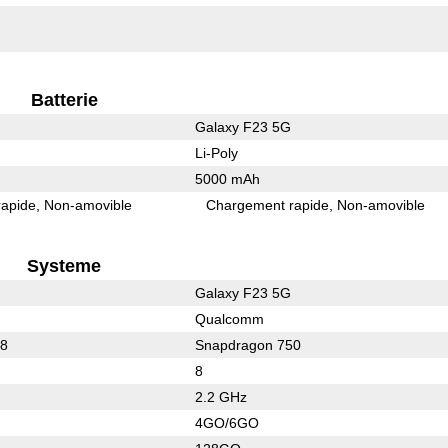
Batterie
Galaxy F23 5G
Li-Poly
5000 mAh
rapide
Non-amovible
Chargement rapide
Non-amovible
Systeme
Galaxy F23 5G
Qualcomm
78
Snapdragon 750
8
2.2 GHz
4GO/6GO