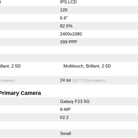
D
IPS LCD
120
6.6"
82.5%
2400x1080
399 PPP
illant
2.5D
Multitouch
Brillant
2.5D
24 bit
 couleurs)
(16,777,216 couleurs)
Primary Camera
Galaxy F23 5G
8-MP
f/2.2
Small