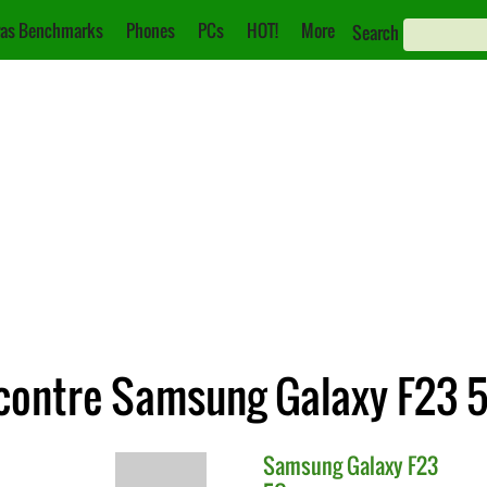
as Benchmarks
Phones
PCs
HOT!
More
Search
 contre Samsung Galaxy F23 
Samsung
Galaxy F23