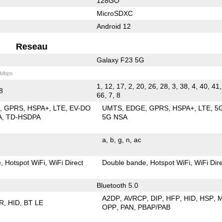
128GO
MicroSDXC
Android 12
Reseau
Galaxy F23 5G
 Mbps
1, 12, 17, 2, 20, 26, 28, 3, 38, 4, 40, 41,
 8
66, 7, 8
E
GPRS
HSPA+
LTE
EV-DO
UMTS
EDGE
GPRS
HSPA+
LTE
5
A
TD-HSDPA
5G NSA
a
b
g
n
ac
e
Hotspot WiFi
WiFi Direct
Double bande
Hotspot WiFi
WiFi Dir
Bluetooth 5.0
A2DP
AVRCP
DIP
HFP
HID
HSP
R
HID
BT LE
OPP
PAN
PBAP/PAB