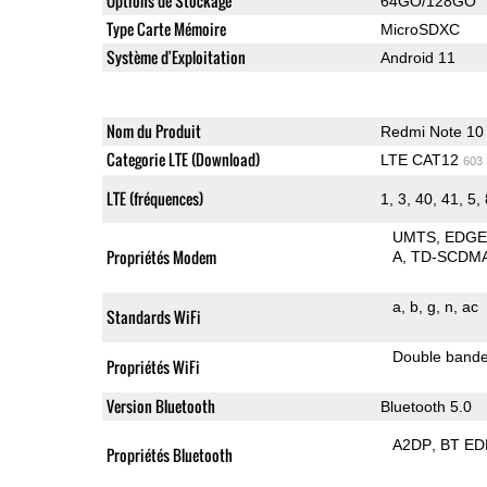
Options de Stockage
64GO/128GO
Type Carte Mémoire
MicroSDXC
Système d'Exploitation
Android 11
Nom du Produit
Redmi Note 10
Categorie LTE (Download)
LTE CAT12
603
LTE (fréquences)
1, 3, 40, 41, 5,
UMTS
EDG
Propriétés Modem
A
TD-SCDM
a
b
g
n
ac
Standards WiFi
Double band
Propriétés WiFi
Version Bluetooth
Bluetooth 5.0
A2DP
BT ED
Propriétés Bluetooth