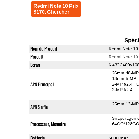
Redmi Note 10 Prix
$170. Chercher
Spéci
Nom du Produit
Redmi Note 10
Produit
Redmi Note 10
Ecran
6.43" 2400x1
26mm 48-MP 
13mm 5-MP f
APN Principal
2-MP f/2.4
+C
2-MP f/2.4
25mm 13-MP 
APN Selfie
Snapdragon 
Processeur, Memoire
64GO/128GO 
Batterie
5000 mAh