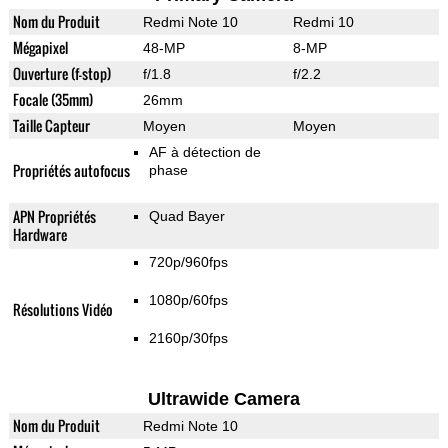
Nom du Produit
Redmi Note 10
Redmi 10
Mégapixel
48-MP
8-MP
Ouverture (f-stop)
f/1.8
f/2.2
Focale (35mm)
26mm
Taille Capteur
Moyen
Moyen
AF à détection de
Propriétés autofocus
phase
APN Propriétés
Quad Bayer
Hardware
720p/960fps
1080p/60fps
Résolutions Vidéo
2160p/30fps
Ultrawide Camera
Nom du Produit
Redmi Note 10