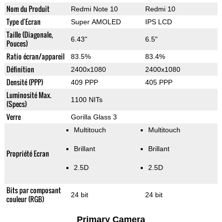
Nom du Produit
Redmi Note 10
Redmi 10
Type d'Ecran
Super AMOLED
IPS LCD
Taille (Diagonale,
6.43"
6.5"
Pouces)
Ratio écran/appareil
83.5%
83.4%
Définition
2400x1080
2400x1080
Densité (PPP)
409 PPP
405 PPP
Luminosité Max.
1100 NITs
(Specs)
Verre
Gorilla Glass 3
Multitouch
Multitouch
Brillant
Brillant
Propriété Ecran
2.5D
2.5D
Bits par composant
24 bit
24 bit
couleur (RGB)
Primary Camera