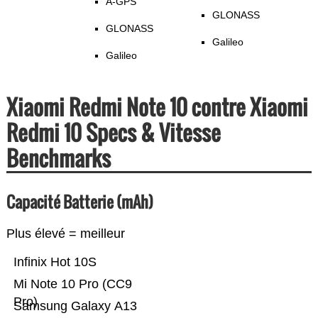
A-GPS
GLONASS
GLONASS
Galileo
Galileo
Xiaomi Redmi Note 10 contre Xiaomi
Redmi 10 Specs & Vitesse
Benchmarks
Capacité Batterie (mAh)
Plus élevé = meilleur
Infinix Hot 10S
Mi Note 10 Pro (CC9
Pro)
Samsung Galaxy A13