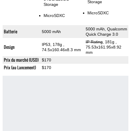
Storage
Storage
MicroSDXC
MicroSDXC
5000 mAh, Qualcomm
Batterie
5000 mAh
Quick Charge 3.0
IP Rating
, 181g
,
IP53, 178g
,
Design
75.53x161.95x8.92
74.5x160.46x8.3 mm
mm
Prix du marché (USD)
$170
Prix (au Lancement)
$170