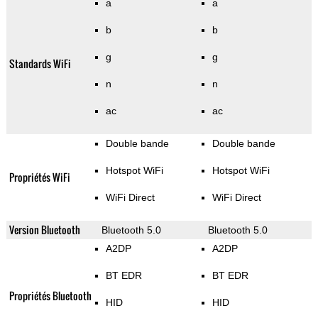
a
a
b
b
g
g
Standards WiFi
n
n
ac
ac
Double bande
Double bande
Hotspot WiFi
Hotspot WiFi
Propriétés WiFi
WiFi Direct
WiFi Direct
Version Bluetooth
Bluetooth 5.0
Bluetooth 5.0
A2DP
A2DP
BT EDR
BT EDR
Propriétés Bluetooth
HID
HID