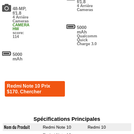
f/1.8
4 Arrière
48-MP,
Cameras
f/1.8
4 Arrière
Cameras
CAMERA
5000
HW
mAh
score:
Qualcomm
114
Quick
Charge 3.0
5000
mAh
Redmi Note 10 Prix
$170. Chercher
Spécifications Principales
Nom du Produit
Redmi Note 10
Redmi 10