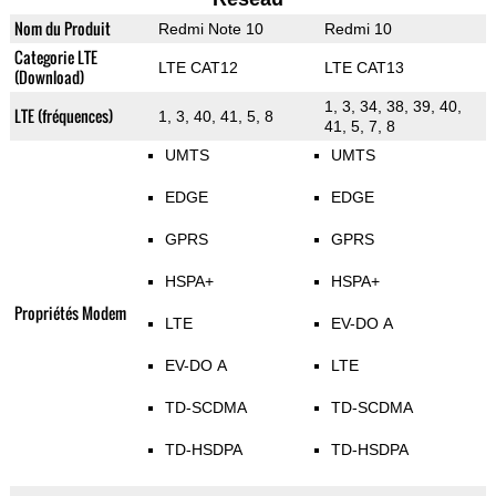
Nom du Produit
Redmi Note 10
Redmi 10
Categorie LTE
LTE CAT12
LTE CAT13
(Download)
1, 3, 34, 38, 39, 40,
LTE (fréquences)
1, 3, 40, 41, 5, 8
41, 5, 7, 8
UMTS
UMTS
EDGE
EDGE
GPRS
GPRS
HSPA+
HSPA+
Propriétés Modem
LTE
EV-DO A
EV-DO A
LTE
TD-SCDMA
TD-SCDMA
TD-HSDPA
TD-HSDPA