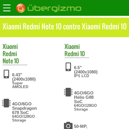
Xiaomi Redmi Note 10 contre Xiaomi Redmi 10
Xiaomi
Xiaomi
Redmi
Redmi 10
Note 10
6.5"
(2400x1080)
6.43"
IPS LCD
(2400x1080)
Super
AMOLED
4GO/6GO
Helio G88
SoC
4GO/6GO
64GO/128GO
Snapdragon
Storage
678 SoC
64GO/128GO
Storage
50-MP,