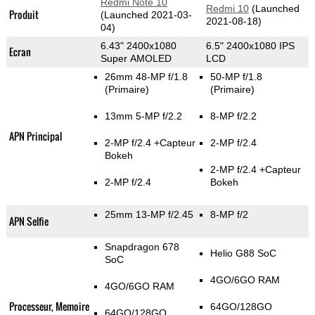
Redmi Note 10
Redmi 10
(Launched
Produit
(Launched 2021-03-
2021-08-18)
04)
6.43" 2400x1080
6.5" 2400x1080 IPS
Ecran
Super AMOLED
LCD
26mm 48-MP f/1.8
50-MP f/1.8
(Primaire)
(Primaire)
13mm 5-MP f/2.2
8-MP f/2.2
APN Principal
2-MP f/2.4
+Capteur
2-MP f/2.4
Bokeh
2-MP f/2.4
+Capteur
2-MP f/2.4
Bokeh
25mm 13-MP f/2.45
8-MP f/2
APN Selfie
Snapdragon 678
Helio G88 SoC
SoC
4GO/6GO RAM
4GO/6GO RAM
Processeur, Memoire
64GO/128GO
64GO/128GO