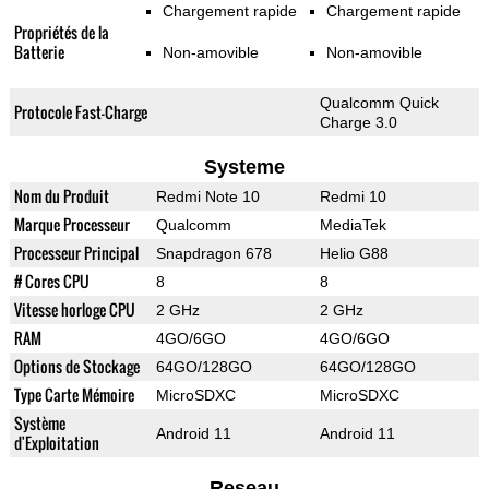
Chargement rapide
Chargement rapide
Propriétés de la
Batterie
Non-amovible
Non-amovible
Qualcomm Quick
Protocole Fast-Charge
Charge 3.0
Systeme
Nom du Produit
Redmi Note 10
Redmi 10
Marque Processeur
Qualcomm
MediaTek
Processeur Principal
Snapdragon 678
Helio G88
# Cores CPU
8
8
Vitesse horloge CPU
2 GHz
2 GHz
RAM
4GO/6GO
4GO/6GO
Options de Stockage
64GO/128GO
64GO/128GO
Type Carte Mémoire
MicroSDXC
MicroSDXC
Système
Android 11
Android 11
d'Exploitation
Reseau