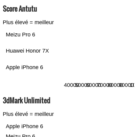
Score Antutu
Plus élevé = meilleur
Meizu Pro 6
Huawei Honor 7X
Apple iPhone 6
40000
50000
60000
70000
80000
90000
10
3dMark Unlimited
Plus élevé = meilleur
Apple iPhone 6
Meizu Pro 6