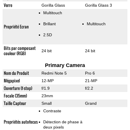
Verre
Gorilla Glass
Gorilla Glass 3
Multitouch
Brillant
Multitouch
Propriété Ecran
2.5D
Bits par composant
24 bit
24 bit
couleur (RGB)
Primary Camera
Nom du Produit
Redmi Note 5
Pro 6
Mégapixel
12-MP
21-MP
Ouverture (f-stop)
f/1.9
f/2.2
Focale (35mm)
23mm
Taille Capteur
Small
Grand
Contraste
Propriétés autofocus
Détection de phase à
deux pixels