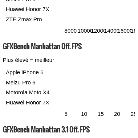
Huawei Honor 7X
ZTE Zmax Pro
8000
10000
12000
14000
16000
18
GFXBench Manhattan Off. FPS
Plus élevé = meilleur
Apple iPhone 6
Meizu Pro 6
Motorola Moto X4
Huawei Honor 7X
5
10
15
20
25
GFXBench Manhattan 3.1 Off. FPS