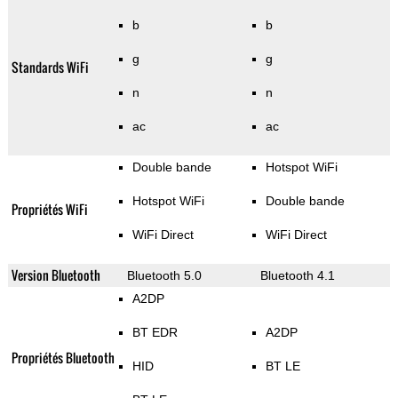
b
b
g
g
Standards WiFi
n
n
ac
ac
Double bande
Hotspot WiFi
Hotspot WiFi
Double bande
Propriétés WiFi
WiFi Direct
WiFi Direct
Version Bluetooth
Bluetooth 5.0
Bluetooth 4.1
A2DP
BT EDR
A2DP
Propriétés Bluetooth
HID
BT LE