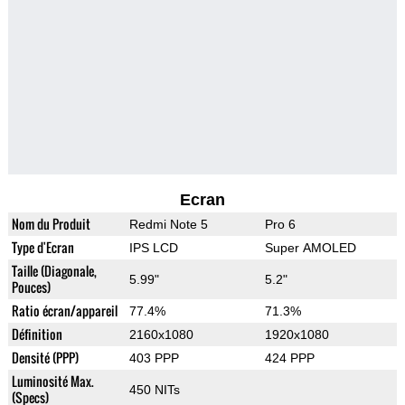
Ecran
Nom du Produit
Redmi Note 5
Pro 6
Type d'Ecran
IPS LCD
Super AMOLED
Taille (Diagonale,
5.99"
5.2"
Pouces)
Ratio écran/appareil
77.4%
71.3%
Définition
2160x1080
1920x1080
Densité (PPP)
403 PPP
424 PPP
Luminosité Max.
450 NITs
(Specs)