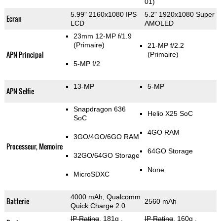
01)
5.99" 2160x1080 IPS
5.2" 1920x1080 Super
Ecran
LCD
AMOLED
23mm 12-MP f/1.9
(Primaire)
21-MP f/2.2
APN Principal
(Primaire)
5-MP f/2
13-MP
5-MP
APN Selfie
Snapdragon 636
Helio X25 SoC
SoC
4GO RAM
3GO/4GO/6GO RAM
Processeur, Memoire
64GO Storage
32GO/64GO Storage
None
MicroSDXC
4000 mAh, Qualcomm
Batterie
2560 mAh
Quick Charge 2.0
IP Rating
, 181g
,
IP Rating
, 160g
,