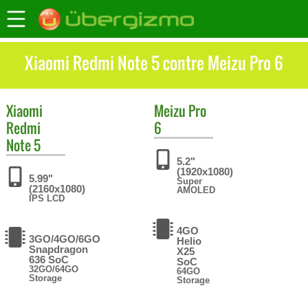
Xiaomi Redmi Note 5 contre Meizu Pro 6
Xiaomi
Meizu
Pro
Redmi
6
Note 5
5.2"
(1920x1080)
5.99"
Super
(2160x1080)
AMOLED
IPS LCD
4GO
3GO/4GO/6GO
Helio
Snapdragon
X25
636 SoC
SoC
32GO/64GO
64GO
Storage
Storage