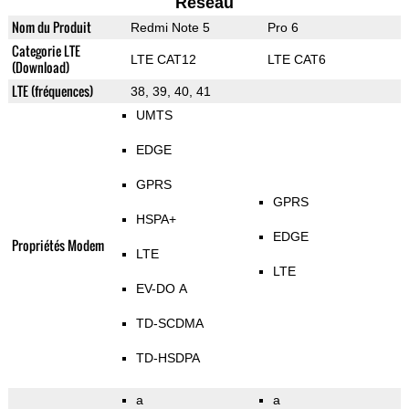
Reseau
Nom du Produit
Redmi Note 5
Pro 6
Categorie LTE
LTE CAT12
LTE CAT6
(Download)
LTE (fréquences)
38, 39, 40, 41
UMTS
EDGE
GPRS
GPRS
HSPA+
EDGE
Propriétés Modem
LTE
LTE
EV-DO A
TD-SCDMA
TD-HSDPA
a
a