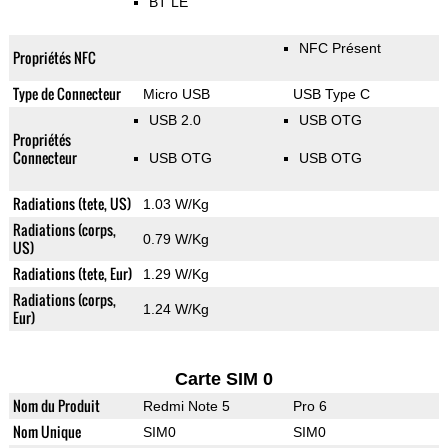
BT LE
NFC Présent
Propriétés NFC
Type de Connecteur
Micro USB
USB Type C
USB 2.0
USB OTG
Propriétés
Connecteur
USB OTG
USB OTG
Radiations (tete, US)
1.03 W/Kg
Radiations (corps,
0.79 W/Kg
US)
Radiations (tete, Eur)
1.29 W/Kg
Radiations (corps,
1.24 W/Kg
Eur)
Carte SIM 0
Nom du Produit
Redmi Note 5
Pro 6
Nom Unique
SIM0
SIM0