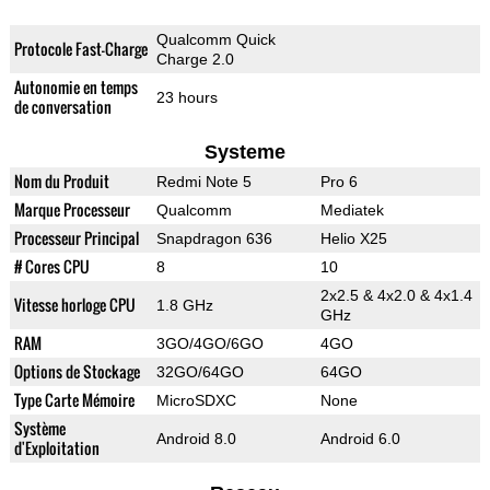
Qualcomm Quick
Protocole Fast-Charge
Charge 2.0
Autonomie en temps
23 hours
de conversation
Systeme
Nom du Produit
Redmi Note 5
Pro 6
Marque Processeur
Qualcomm
Mediatek
Processeur Principal
Snapdragon 636
Helio X25
# Cores CPU
8
10
2x2.5 & 4x2.0 & 4x1.4
Vitesse horloge CPU
1.8 GHz
GHz
RAM
3GO/4GO/6GO
4GO
Options de Stockage
32GO/64GO
64GO
Type Carte Mémoire
MicroSDXC
None
Système
Android 8.0
Android 6.0
d'Exploitation