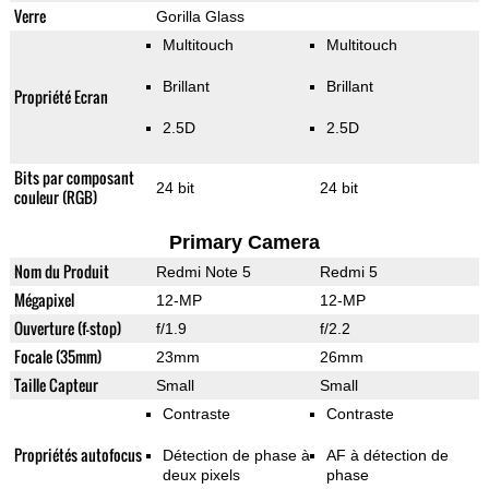
Verre
Gorilla Glass
Multitouch
Multitouch
Brillant
Brillant
Propriété Ecran
2.5D
2.5D
Bits par composant
24 bit
24 bit
couleur (RGB)
Primary Camera
Nom du Produit
Redmi Note 5
Redmi 5
Mégapixel
12-MP
12-MP
Ouverture (f-stop)
f/1.9
f/2.2
Focale (35mm)
23mm
26mm
Taille Capteur
Small
Small
Contraste
Contraste
Propriétés autofocus
Détection de phase à
AF à détection de
deux pixels
phase