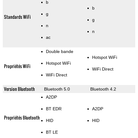
b
b
g
Standards WiFi
g
n
n
ac
Double bande
Hotspot WiFi
Hotspot WiFi
Propriétés WiFi
WiFi Direct
WiFi Direct
Version Bluetooth
Bluetooth 5.0
Bluetooth 4.2
A2DP
BT EDR
A2DP
Propriétés Bluetooth
HID
HID
BT LE