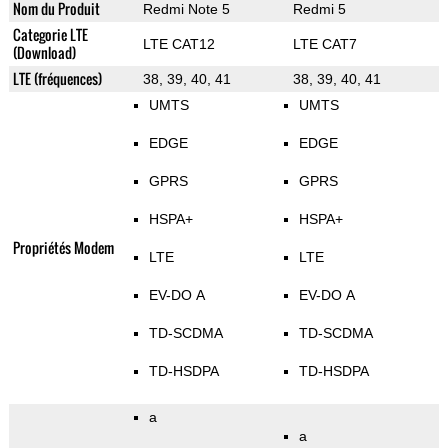
Nom du Produit
Redmi Note 5
Redmi 5
Categorie LTE
LTE CAT12
LTE CAT7
(Download)
LTE (fréquences)
38, 39, 40, 41
38, 39, 40, 41
UMTS
UMTS
EDGE
EDGE
GPRS
GPRS
HSPA+
HSPA+
Propriétés Modem
LTE
LTE
EV-DO A
EV-DO A
TD-SCDMA
TD-SCDMA
TD-HSDPA
TD-HSDPA
a
a