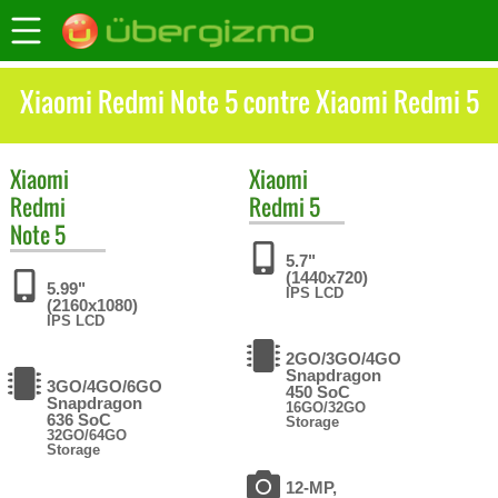
Xiaomi Redmi Note 5 contre Xiaomi Redmi 5
Xiaomi
Xiaomi
Redmi
Redmi 5
Note 5
5.7"
(1440x720)
5.99"
IPS LCD
(2160x1080)
IPS LCD
2GO/3GO/4GO
Snapdragon
3GO/4GO/6GO
450 SoC
Snapdragon
16GO/32GO
636 SoC
Storage
32GO/64GO
Storage
12-MP,