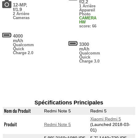
f/2.2
12-MP,
1 Arrière
f/1.9
Appareil
2 Arrière
Photo
Cameras
CAMERA
HW
score: 66
4000
mAh
3300
Qualcomm
mAh
Quick
Charge 2.0
Qualcomm
Quick
Charge 3.0
Spécifications Principales
Nom du Produit
Redmi Note 5
Redmi 5
Xiaomi Redmi 5
Produit
Redmi Note 5
(Launched 2018-03-
01)