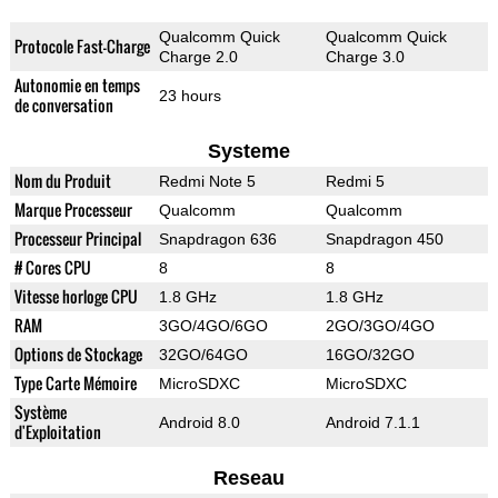
Qualcomm Quick
Qualcomm Quick
Protocole Fast-Charge
Charge 2.0
Charge 3.0
Autonomie en temps
23 hours
de conversation
Systeme
Nom du Produit
Redmi Note 5
Redmi 5
Marque Processeur
Qualcomm
Qualcomm
Processeur Principal
Snapdragon 636
Snapdragon 450
# Cores CPU
8
8
Vitesse horloge CPU
1.8 GHz
1.8 GHz
RAM
3GO/4GO/6GO
2GO/3GO/4GO
Options de Stockage
32GO/64GO
16GO/32GO
Type Carte Mémoire
MicroSDXC
MicroSDXC
Système
Android 8.0
Android 7.1.1
d'Exploitation
Reseau