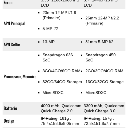
5.99" 2160x1080 IPS
5.7" 1440x720 IPS
Ecran
LCD
LCD
23mm 12-MP f/1.9
(Primaire)
26mm 12-MP f/2.2
APN Principal
(Primaire)
5-MP f/2
13-MP
31mm 5-MP f/2
APN Selfie
Snapdragon 636
Snapdragon 450
SoC
SoC
3GO/4GO/6GO RAM
2GO/3GO/4GO RAM
Processeur, Memoire
32GO/64GO Storage
16GO/32GO Storage
MicroSDXC
MicroSDXC
4000 mAh, Qualcomm
3300 mAh, Qualcomm
Batterie
Quick Charge 2.0
Quick Charge 3.0
IP Rating
, 181g
,
IP Rating
, 157g
,
Design
75.4x158.6x8.05 mm
72.8x151.8x7.7 mm