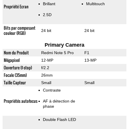
Brillant
Multitouch
Propriété Ecran
2.5D
Bits par composant
24 bit
24 bit
couleur (RGB)
Primary Camera
Nom du Produit
Redmi Note 5 Pro
F1
Mégapixel
12-MP
13-MP
Ouverture (f-stop)
f/2.2
Focale (35mm)
26mm
Taille Capteur
Small
Small
Contraste
Propriétés autofocus
AF à détection de
phase
Double Flash LED