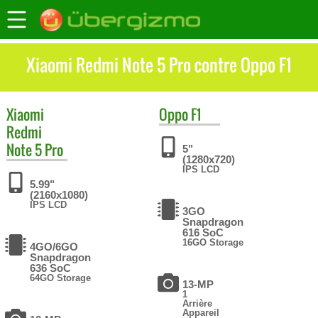
Xiaomi Redmi Note 5 Pro contre Oppo F1
Xiaomi
Oppo
F1
Redmi
Note 5 Pro
5"
(1280x720)
IPS LCD
5.99"
(2160x1080)
IPS LCD
3GO
Snapdragon
616 SoC
16GO Storage
4GO/6GO
Snapdragon
636 SoC
64GO Storage
13-MP
1
Arrière
Appareil