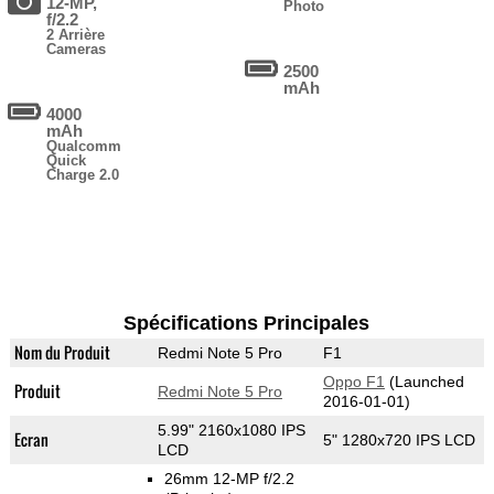
12-MP,
Photo
f/2.2
2 Arrière
Cameras
2500
mAh
4000
mAh
Qualcomm
Quick
Charge 2.0
Spécifications Principales
Nom du Produit
Redmi Note 5 Pro
F1
Oppo F1
(Launched
Produit
Redmi Note 5 Pro
2016-01-01)
5.99" 2160x1080 IPS
Ecran
5" 1280x720 IPS LCD
LCD
26mm 12-MP f/2.2