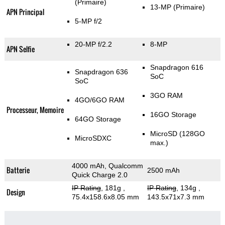
(Primaire)
13-MP
(Primaire)
APN Principal
5-MP f/2
20-MP f/2.2
8-MP
APN Selfie
Snapdragon 616
Snapdragon 636
SoC
SoC
3GO RAM
4GO/6GO RAM
Processeur, Memoire
16GO Storage
64GO Storage
MicroSD (128GO
MicroSDXC
max.)
4000 mAh, Qualcomm
Batterie
2500 mAh
Quick Charge 2.0
IP Rating
, 181g
,
IP Rating
, 134g
,
Design
75.4x158.6x8.05 mm
143.5x71x7.3 mm