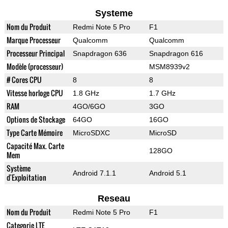
Systeme
Nom du Produit
Redmi Note 5 Pro
F1
Marque Processeur
Qualcomm
Qualcomm
Processeur Principal
Snapdragon 636
Snapdragon 616
Modèle (processeur)
MSM8939v2
# Cores CPU
8
8
Vitesse horloge CPU
1.8 GHz
1.7 GHz
RAM
4GO/6GO
3GO
Options de Stockage
64GO
16GO
Type Carte Mémoire
MicroSDXC
MicroSD
Capacité Max. Carte
128GO
Mem
Système
Android 7.1.1
Android 5.1
d'Exploitation
Reseau
Nom du Produit
Redmi Note 5 Pro
F1
Categorie LTE