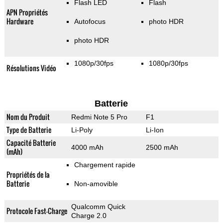
Flash LED
Flash
APN Propriétés
Hardware
Autofocus
photo HDR
photo HDR
1080p/30fps
1080p/30fps
Résolutions Vidéo
Batterie
Nom du Produit
Redmi Note 5 Pro
F1
Type de Batterie
Li-Poly
Li-Ion
Capacité Batterie
4000 mAh
2500 mAh
(mAh)
Chargement rapide
Propriétés de la
Batterie
Non-amovible
Qualcomm Quick
Protocole Fast-Charge
Charge 2.0