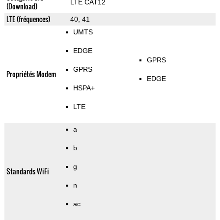
LTE CAT12
(Download)
LTE (fréquences)
40, 41
UMTS
EDGE
GPRS
GPRS
Propriétés Modem
EDGE
HSPA+
LTE
a
b
g
Standards WiFi
n
ac