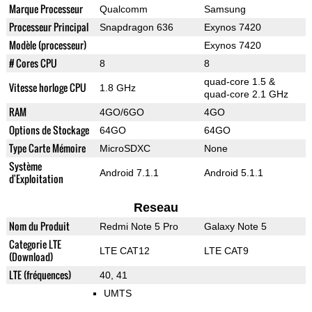
Marque Processeur
Qualcomm
Samsung
Processeur Principal
Snapdragon 636
Exynos 7420
Modèle (processeur)
Exynos 7420
# Cores CPU
8
8
quad-core 1.5 &
Vitesse horloge CPU
1.8 GHz
quad-core 2.1 GHz
RAM
4GO/6GO
4GO
Options de Stockage
64GO
64GO
Type Carte Mémoire
MicroSDXC
None
Système
Android 7.1.1
Android 5.1.1
d'Exploitation
Reseau
Nom du Produit
Redmi Note 5 Pro
Galaxy Note 5
Categorie LTE
LTE CAT12
LTE CAT9
(Download)
LTE (fréquences)
40, 41
UMTS