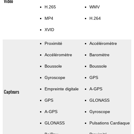
Vidéo
H.265
WMV
MP4
H.264
XVID
Proximité
Accéléromètre
Accéléromètre
Baromètre
Boussole
Boussole
Gyroscope
GPS
Empreinte digitale
A-GPS
Capteurs
GPS
GLONASS
A-GPS
Gyroscope
GLONASS
Pulsations Cardiaque