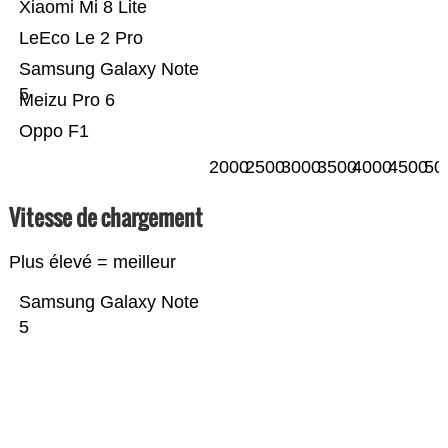
Xiaomi Mi 8 Lite
LeEco Le 2 Pro
Samsung Galaxy Note
5
Meizu Pro 6
Oppo F1
2000
2500
3000
3500
4000
4500
50
Vitesse de chargement
Plus élevé = meilleur
Samsung Galaxy Note
5