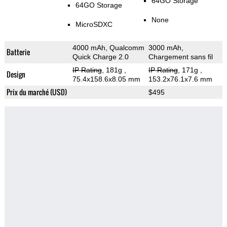
64GO Storage
64GO Storage
None
MicroSDXC
4000 mAh, Qualcomm
3000 mAh,
Batterie
Quick Charge 2.0
Chargement sans fil
IP Rating
, 181g
,
IP Rating
, 171g
,
Design
75.4x158.6x8.05 mm
153.2x76.1x7.6 mm
Prix du marché (USD)
$495