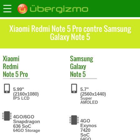
Xiaomi Redmi Note 5 Pro contre Samsung
Galaxy Note 5
Xiaomi
Samsung
Redmi
Galaxy
Note 5 Pro
Note 5
5.99"
5.7"
(2160x1080)
(2560x1440)
IPS LCD
Super
AMOLED
4GO/6GO
4GO
Snapdragon
Exynos
636 SoC
7420
64GO Storage
SoC
64GO