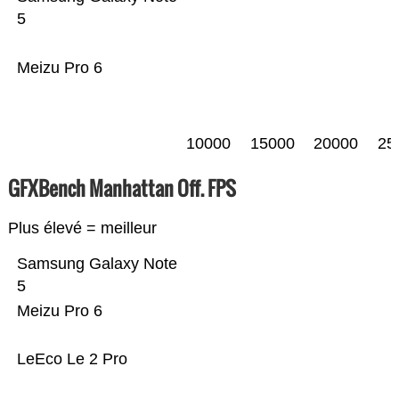
5
Meizu Pro 6
10000
15000
20000
25
GFXBench Manhattan Off. FPS
Plus élevé = meilleur
Samsung Galaxy Note
5
Meizu Pro 6
LeEco Le 2 Pro