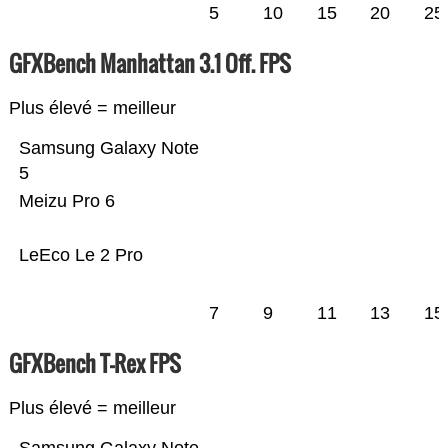
5
10
15
20
25
GFXBench Manhattan 3.1 Off. FPS
Plus élevé = meilleur
Samsung Galaxy Note
5
Meizu Pro 6
LeEco Le 2 Pro
7
9
11
13
15
GFXBench T-Rex FPS
Plus élevé = meilleur