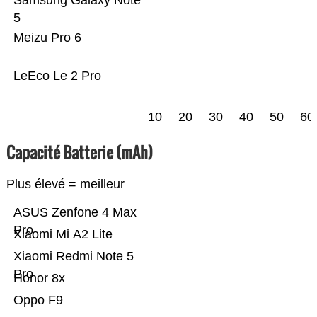
Samsung Galaxy Note
5
Meizu Pro 6
LeEco Le 2 Pro
10
20
30
40
50
60
Capacité Batterie (mAh)
Plus élevé = meilleur
ASUS Zenfone 4 Max
Pro
Xiaomi Mi A2 Lite
Xiaomi Redmi Note 5
Pro
Honor 8x
Oppo F9