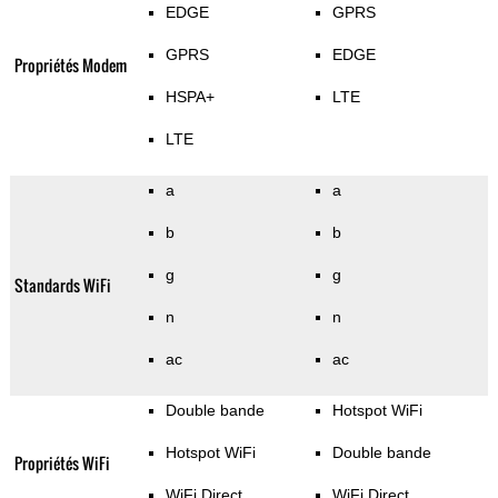
EDGE
GPRS
GPRS
EDGE
Propriétés Modem
HSPA+
LTE
LTE
a
a
b
b
g
g
Standards WiFi
n
n
ac
ac
Double bande
Hotspot WiFi
Hotspot WiFi
Double bande
Propriétés WiFi
WiFi Direct
WiFi Direct