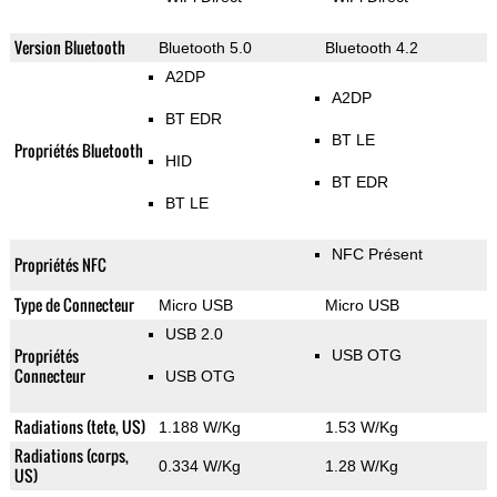
Version Bluetooth
Bluetooth 5.0
Bluetooth 4.2
A2DP
A2DP
BT EDR
BT LE
Propriétés Bluetooth
HID
BT EDR
BT LE
NFC Présent
Propriétés NFC
Type de Connecteur
Micro USB
Micro USB
USB 2.0
Propriétés
USB OTG
Connecteur
USB OTG
Radiations (tete, US)
1.188 W/Kg
1.53 W/Kg
Radiations (corps,
0.334 W/Kg
1.28 W/Kg
US)