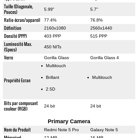
Taille (Diagonale,
5.99"
5.7"
Pouces)
Ratio écran/appareil
77.4%
76.8%
Définition
2160x1080
2560x1440
Densité (PPP)
403 PPP
515 PPP
Luminosité Max.
450 NITs
(Specs)
Verre
Gorilla Glass
Gorilla Glass 4
Multitouch
Brillant
Multitouch
Propriété Ecran
2.5D
Bits par composant
24 bit
24 bit
couleur (RGB)
Primary Camera
Nom du Produit
Redmi Note 5 Pro
Galaxy Note 5
Mégapixel
12-MP
16-MP