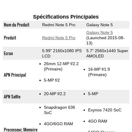
Spécifications Principales
Nom du Produit
Redmi Note 5 Pro
Galaxy Note 5
Galaxy Note 5
Produit
Redmi Note 5 Pro
(Launched 2015-08-
13)
5.99" 2160x1080 IPS
5.7" 2560x1440 Super
Ecran
LCD
AMOLED
26mm 12-MP f/2.2
(Primaire)
16-MP f/1.9
APN Principal
(Primaire)
5-MP f/2
20-MP f/2.2
5-MP
APN Selfie
Snapdragon 636
Exynos 7420 SoC
SoC
4GO RAM
4GO/6GO RAM
Processeur, Memoire