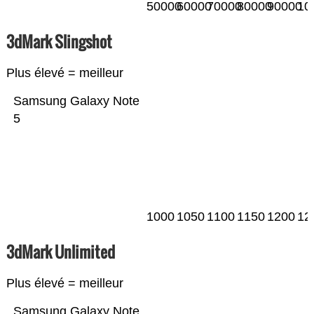
50000
60000
70000
80000
90000
10
3dMark Slingshot
Plus élevé = meilleur
Samsung Galaxy Note
5
1000
1050
1100
1150
1200
12
3dMark Unlimited
Plus élevé = meilleur
Samsung Galaxy Note