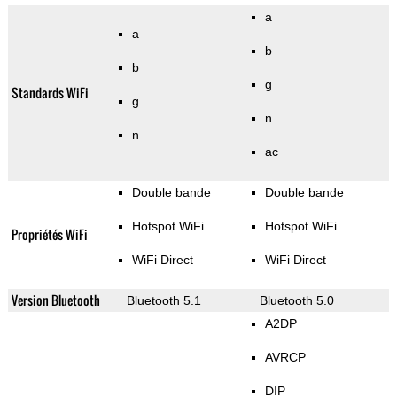
a
a
b
b
g
Standards WiFi
g
n
n
ac
Double bande
Double bande
Hotspot WiFi
Hotspot WiFi
Propriétés WiFi
WiFi Direct
WiFi Direct
Version Bluetooth
Bluetooth 5.1
Bluetooth 5.0
A2DP
AVRCP
DIP