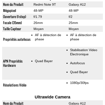
Nom du Produit
Redmi Note 9T
Galaxy A12
Mégapixel
48-MP
48-MP
Ouverture (f-stop)
f/1.79
f/2
Focale (35mm)
26mm
25mm
Taille Capteur
Moyen
Moyen
AF à détection de
AF à détection de
Propriétés autofocus
phase
phase
Stabilisation Video
Electronique
APN Propriétés
Quad Bayer
Autofocus
Hardware
Quad Bayer
1080p/30fps
Résolutions Vidéo
Ultrawide Camera
Nom du Produit
Galaxy A12