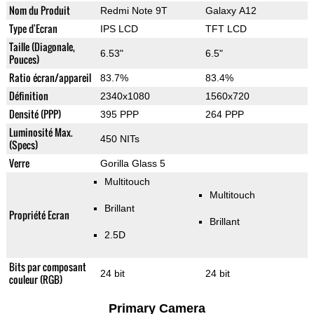
Nom du Produit
Redmi Note 9T
Galaxy A12
Type d'Ecran
IPS LCD
TFT LCD
Taille (Diagonale,
6.53"
6.5"
Pouces)
Ratio écran/appareil
83.7%
83.4%
Définition
2340x1080
1560x720
Densité (PPP)
395 PPP
264 PPP
Luminosité Max.
450 NITs
(Specs)
Verre
Gorilla Glass 5
Multitouch
Multitouch
Brillant
Propriété Ecran
Brillant
2.5D
Bits par composant
24 bit
24 bit
couleur (RGB)
Primary Camera