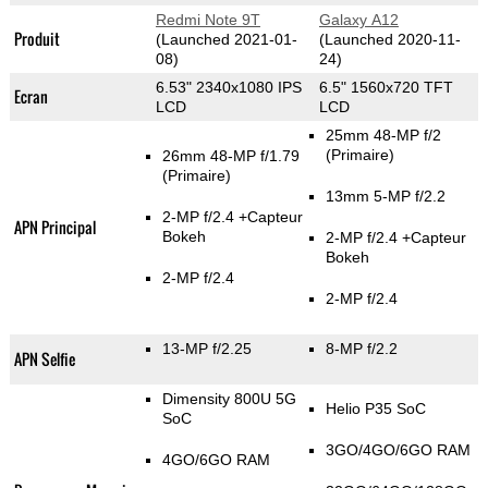
Redmi Note 9T
Galaxy A12
Produit
(Launched 2021-01-
(Launched 2020-11-
08)
24)
6.53" 2340x1080 IPS
6.5" 1560x720 TFT
Ecran
LCD
LCD
25mm 48-MP f/2
(Primaire)
26mm 48-MP f/1.79
(Primaire)
13mm 5-MP f/2.2
2-MP f/2.4
+Capteur
APN Principal
Bokeh
2-MP f/2.4
+Capteur
Bokeh
2-MP f/2.4
2-MP f/2.4
13-MP f/2.25
8-MP f/2.2
APN Selfie
Dimensity 800U 5G
Helio P35 SoC
SoC
3GO/4GO/6GO RAM
4GO/6GO RAM