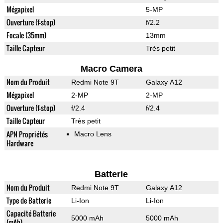
Mégapixel
5-MP
Ouverture (f-stop)
f/2.2
Focale (35mm)
13mm
Taille Capteur
Très petit
Macro Camera
Nom du Produit
Redmi Note 9T
Galaxy A12
Mégapixel
2-MP
2-MP
Ouverture (f-stop)
f/2.4
f/2.4
Taille Capteur
Très petit
APN Propriétés
Macro Lens
Hardware
Batterie
Nom du Produit
Redmi Note 9T
Galaxy A12
Type de Batterie
Li-Ion
Li-Ion
Capacité Batterie
5000 mAh
5000 mAh
(mAh)