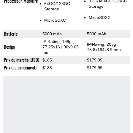
Processeur, Memoire
32GO/64GO/128GO
64GO/128GO
Storage
Storage
MicroSDXC
MicroSDXC
Batterie
5000 mAh
5000 mAh
IP Rating
, 199g
,
IP Rating
, 205g
,
Design
77.25x161.96x9.05
75.8x164x8.9 mm
mm
Prix du marché (USD)
$185
$179.99
Prix (au Lancement)
$185
$179.99