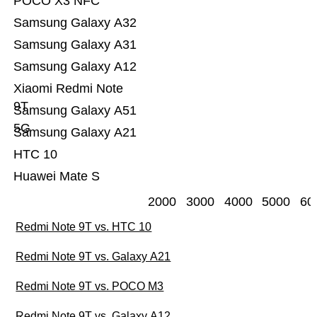
POCO X3 NFC
Samsung Galaxy A32
Samsung Galaxy A31
Samsung Galaxy A12
Xiaomi Redmi Note
9T
Samsung Galaxy A51
5G
Samsung Galaxy A21
HTC 10
Huawei Mate S
2000
3000
4000
5000
60
Redmi Note 9T vs. HTC 10
Redmi Note 9T vs. Galaxy A21
Redmi Note 9T vs. POCO M3
Redmi Note 9T vs. Galaxy A12