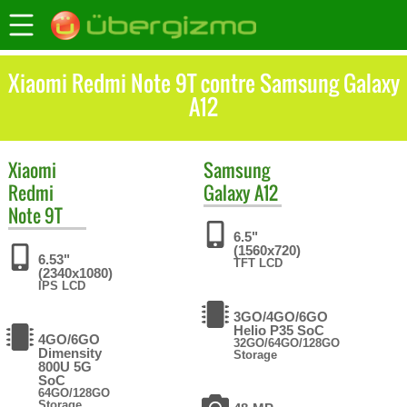
Xiaomi Redmi Note 9T contre Samsung Galaxy
A12
Xiaomi
Samsung
Redmi
Galaxy A12
Note 9T
6.5"
(1560x720)
6.53"
TFT LCD
(2340x1080)
IPS LCD
3GO/4GO/6GO
Helio P35 SoC
4GO/6GO
32GO/64GO/128GO
Dimensity
Storage
800U 5G
SoC
64GO/128GO
Storage