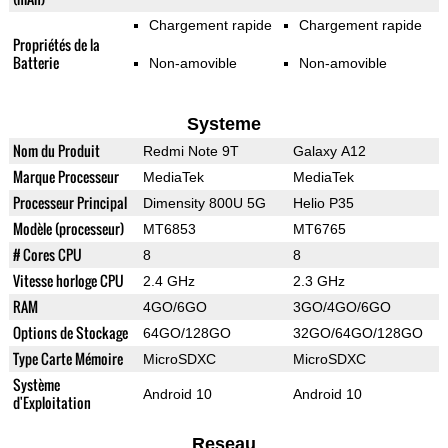
Chargement rapide
Chargement rapide
Propriétés de la
Batterie
Non-amovible
Non-amovible
Systeme
Nom du Produit
Redmi Note 9T
Galaxy A12
Marque Processeur
MediaTek
MediaTek
Processeur Principal
Dimensity 800U 5G
Helio P35
Modèle (processeur)
MT6853
MT6765
# Cores CPU
8
8
Vitesse horloge CPU
2.4 GHz
2.3 GHz
RAM
4GO/6GO
3GO/4GO/6GO
Options de Stockage
64GO/128GO
32GO/64GO/128GO
Type Carte Mémoire
MicroSDXC
MicroSDXC
Système
Android 10
Android 10
d'Exploitation
Reseau