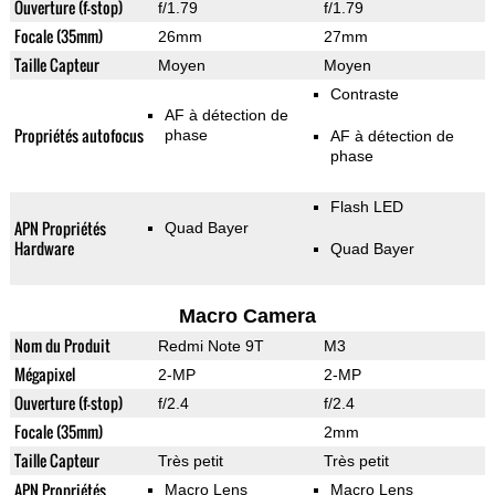
Ouverture (f-stop)
f/1.79
f/1.79
Focale (35mm)
26mm
27mm
Taille Capteur
Moyen
Moyen
Contraste
AF à détection de
Propriétés autofocus
phase
AF à détection de
phase
Flash LED
APN Propriétés
Quad Bayer
Hardware
Quad Bayer
Macro Camera
Nom du Produit
Redmi Note 9T
M3
Mégapixel
2-MP
2-MP
Ouverture (f-stop)
f/2.4
f/2.4
Focale (35mm)
2mm
Taille Capteur
Très petit
Très petit
APN Propriétés
Macro Lens
Macro Lens