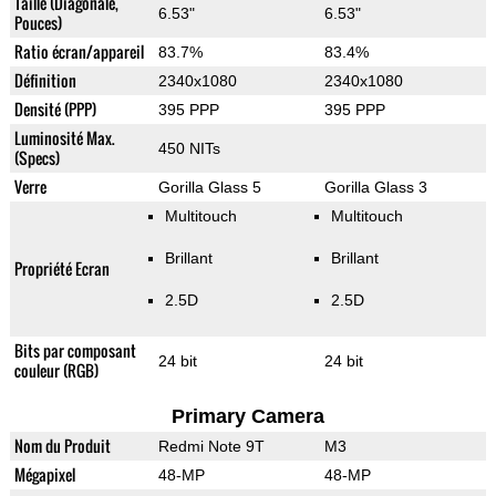
Taille (Diagonale,
6.53"
6.53"
Pouces)
Ratio écran/appareil
83.7%
83.4%
Définition
2340x1080
2340x1080
Densité (PPP)
395 PPP
395 PPP
Luminosité Max.
450 NITs
(Specs)
Verre
Gorilla Glass 5
Gorilla Glass 3
Multitouch
Multitouch
Brillant
Brillant
Propriété Ecran
2.5D
2.5D
Bits par composant
24 bit
24 bit
couleur (RGB)
Primary Camera
Nom du Produit
Redmi Note 9T
M3
Mégapixel
48-MP
48-MP