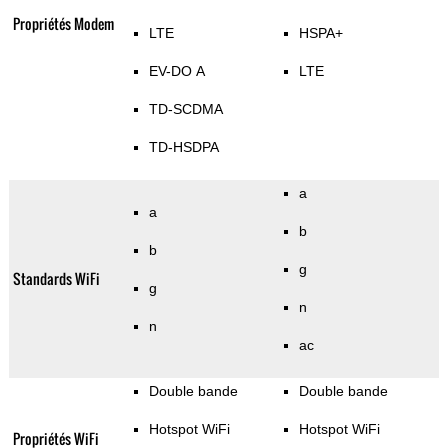
Propriétés Modem
LTE
HSPA+
EV-DO A
LTE
TD-SCDMA
TD-HSDPA
a
a
b
b
g
Standards WiFi
g
n
n
ac
Double bande
Double bande
Hotspot WiFi
Hotspot WiFi
Propriétés WiFi