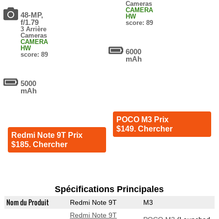
Cameras
CAMERA
48-MP,
HW
f/1.79
score: 89
3 Arrière
Cameras
CAMERA
HW
6000
score: 89
mAh
5000
mAh
POCO M3 Prix
$149. Chercher
Redmi Note 9T Prix
$185. Chercher
Spécifications Principales
Nom du Produit
Redmi Note 9T
M3
Redmi Note 9T