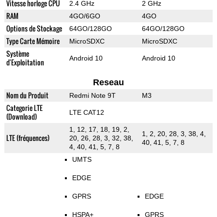
Vitesse horloge CPU
2.4 GHz
2 GHz
RAM
4GO/6GO
4GO
Options de Stockage
64GO/128GO
64GO/128GO
Type Carte Mémoire
MicroSDXC
MicroSDXC
Système
Android 10
Android 10
d'Exploitation
Reseau
Nom du Produit
Redmi Note 9T
M3
Categorie LTE
LTE CAT12
(Download)
1, 12, 17, 18, 19, 2,
1, 2, 20, 28, 3, 38, 4,
LTE (fréquences)
20, 26, 28, 3, 32, 38,
40, 41, 5, 7, 8
4, 40, 41, 5, 7, 8
UMTS
EDGE
GPRS
EDGE
HSPA+
GPRS