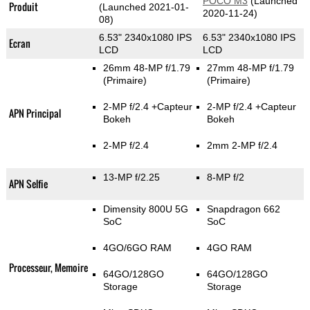
POCO M3
(Launched
Produit
(Launched 2021-01-
2020-11-24)
08)
6.53" 2340x1080 IPS
6.53" 2340x1080 IPS
Ecran
LCD
LCD
26mm 48-MP f/1.79
27mm 48-MP f/1.79
(Primaire)
(Primaire)
2-MP f/2.4
+Capteur
2-MP f/2.4
+Capteur
APN Principal
Bokeh
Bokeh
2-MP f/2.4
2mm 2-MP f/2.4
13-MP f/2.25
8-MP f/2
APN Selfie
Dimensity 800U 5G
Snapdragon 662
SoC
SoC
4GO/6GO RAM
4GO RAM
Processeur, Memoire
64GO/128GO
64GO/128GO
Storage
Storage