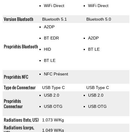
WiFi Direct
WiFi Direct
Version Bluetooth
Bluetooth 5.1
Bluetooth 5.0
A2DP
BT EDR
A2DP
Propriétés Bluetooth
HID
BT LE
BT LE
NFC Présent
Propriétés NFC
Type de Connecteur
USB Type C
USB Type C
USB 2.0
USB 2.0
Propriétés
Connecteur
USB OTG
USB OTG
Radiations (tete, US)
1.073 W/Kg
Radiations (corps,
1.049 W/Kg