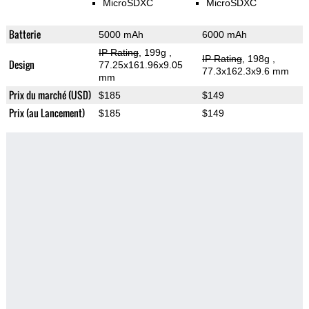
MicroSDXC
MicroSDXC
Batterie
5000 mAh
6000 mAh
IP Rating
, 199g
,
IP Rating
, 198g
,
Design
77.25x161.96x9.05
77.3x162.3x9.6 mm
mm
Prix du marché (USD)
$185
$149
Prix (au Lancement)
$185
$149