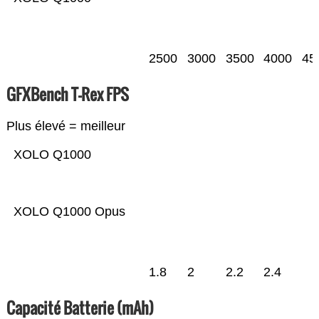
2500
3000
3500
4000
45
GFXBench T-Rex FPS
Plus élevé = meilleur
XOLO Q1000
XOLO Q1000 Opus
1.8
2
2.2
2.4
Capacité Batterie (mAh)