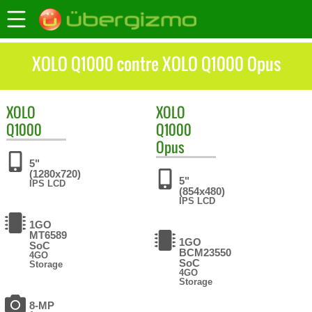
XOLO Q1000 contre XOLO Q1000 Opus
XOLO
XOLO
Q1000
Q1000
Opus
5"
(1280x720)
5"
IPS LCD
(854x480)
IPS LCD
1GO
MT6589
1GO
SoC
BCM23550
4GO
SoC
Storage
4GO
Storage
8-MP