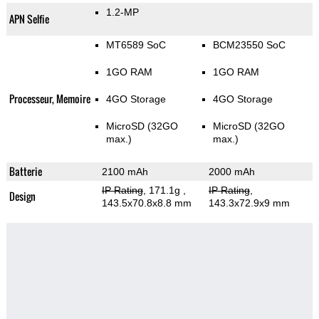
1.2-MP
APN Selfie
MT6589 SoC
BCM23550 SoC
1GO RAM
1GO RAM
Processeur, Memoire
4GO Storage
4GO Storage
MicroSD (32GO
MicroSD (32GO
max.)
max.)
Batterie
2100 mAh
2000 mAh
IP Rating
, 171.1g
,
IP Rating
,
Design
143.5x70.8x8.8 mm
143.3x72.9x9 mm