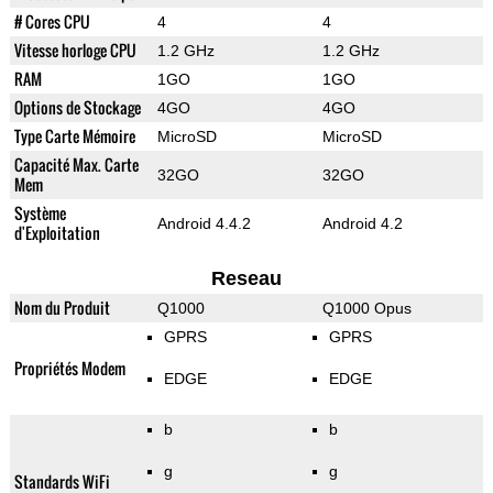
# Cores CPU
4
4
Vitesse horloge CPU
1.2 GHz
1.2 GHz
RAM
1GO
1GO
Options de Stockage
4GO
4GO
Type Carte Mémoire
MicroSD
MicroSD
Capacité Max. Carte
32GO
32GO
Mem
Système
Android 4.4.2
Android 4.2
d'Exploitation
Reseau
Nom du Produit
Q1000
Q1000 Opus
GPRS
GPRS
Propriétés Modem
EDGE
EDGE
b
b
g
g
Standards WiFi