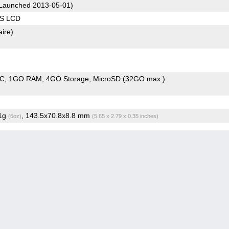
Launched 2013-05-01)
PS LCD
aire)
oC
1GO RAM
4GO Storage
MicroSD (32GO max.)
.1g
, 143.5x70.8x8.8 mm
(6oz)
(5.65 x 2.79 x 0.35 inches)