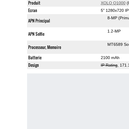
Produit
XOLO Q1000
(
Ecran
5" 1280x720 I
8-MP
(Prim
APN Principal
1.2-MP
APN Selfie
MT6589 S
Processeur, Memoire
Batterie
2100 mAh
Design
IP Rating
, 171