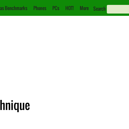
as Benchmarks
Phones
PCs
HOT!
More
Search
chnique