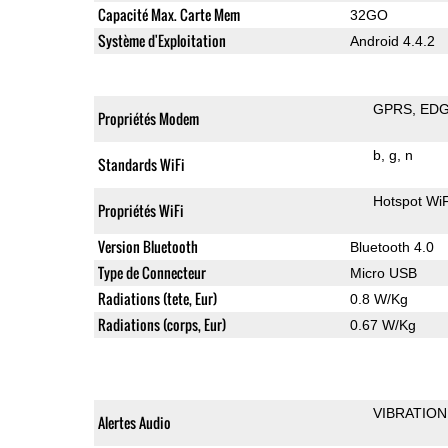
Capacité Max. Carte Mem
32GO
Système d'Exploitation
Android 4.4.2
GPRS
ED
Propriétés Modem
b
g
n
Standards WiFi
Hotspot WiF
Propriétés WiFi
Version Bluetooth
Bluetooth 4.0
Type de Connecteur
Micro USB
Radiations (tete, Eur)
0.8 W/Kg
Radiations (corps, Eur)
0.67 W/Kg
VIBRATION
Alertes Audio