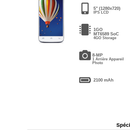
5" (1280x720)
IPS LCD
1GO
MT6589 SoC
4GO Storage
8-MP
1 Arrière Appareil
Photo
2100 mAh
Spéci