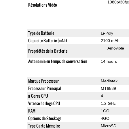
1080p/30fp
Résolutions Vidéo
Type de Batterie
Li-Poly
Capacité Batterie (mAh)
2100 mAh
Amovible
Propriétés de la Batterie
Autonomie en temps de conversation
14 hours
Marque Processeur
Mediatek
Processeur Principal
MT6589
# Cores CPU
4
Vitesse horloge CPU
1.2 GHz
RAM
1GO
Options de Stockage
4GO
Type Carte Mémoire
MicroSD