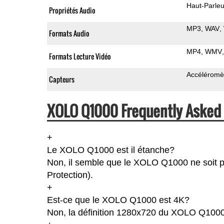
Haut-Parleu
Propriétés Audio
MP3
WAV
Formats Audio
MP4
WMV
Formats Lecture Vidéo
Accéléromè
Capteurs
XOLO Q1000 Frequently Asked 
+
Le XOLO Q1000 est il étanche?
Non, il semble que le XOLO Q1000 ne soit pa
Protection).
+
Est-ce que le XOLO Q1000 est 4K?
Non, la définition 1280x720 du XOLO Q1000