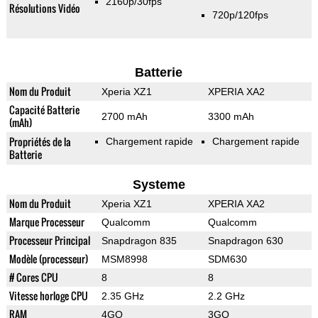
2160p/30fps
Résolutions Vidéo
720p/120fps
Batterie
Nom du Produit
Xperia XZ1
XPERIA XA2
Capacité Batterie
2700 mAh
3300 mAh
(mAh)
Propriétés de la
Chargement rapide
Chargement rapide
Batterie
Systeme
Nom du Produit
Xperia XZ1
XPERIA XA2
Marque Processeur
Qualcomm
Qualcomm
Processeur Principal
Snapdragon 835
Snapdragon 630
Modèle (processeur)
MSM8998
SDM630
# Cores CPU
8
8
Vitesse horloge CPU
2.35 GHz
2.2 GHz
RAM
4GO
3GO