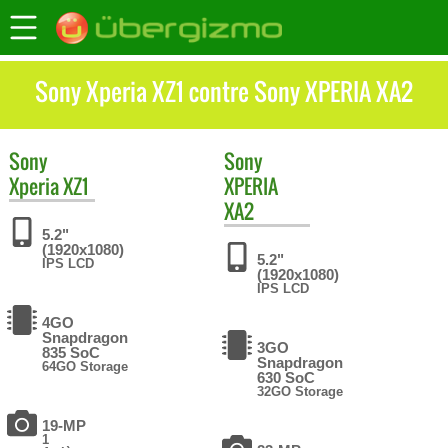
Sony Xperia XZ1 contre Sony XPERIA XA2
Sony
Sony
Xperia XZ1
XPERIA
XA2
5.2"
(1920x1080)
5.2"
IPS LCD
(1920x1080)
IPS LCD
4GO
Snapdragon
3GO
835 SoC
Snapdragon
64GO Storage
630 SoC
32GO Storage
19-MP
1