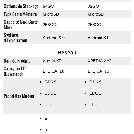
Options de Stockage
64GO
32GO
Type Carte Mémoire
MicroSD
MicroSD
Capacité Max. Carte
256GO
256GO
Mem
Système
Android 8.0
Android 8.0
d'Exploitation
Reseau
Nom du Produit
Xperia XZ1
XPERIA XA2
Categorie LTE
LTE CAT16
LTE CAT13
(Download)
GPRS
GPRS
EDGE
EDGE
Propriétés Modem
LTE
LTE
a
b