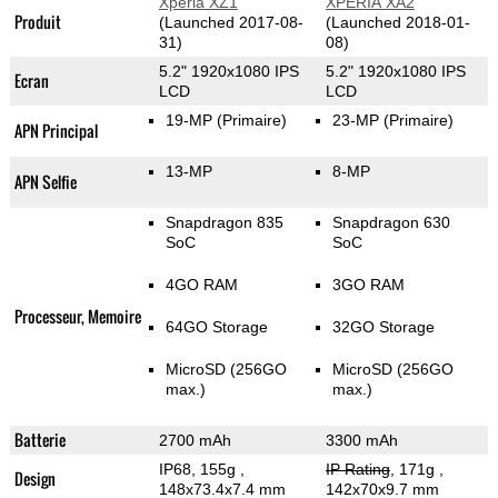
Xperia XZ1
XPERIA XA2
Produit
(Launched 2017-08-
(Launched 2018-01-
31)
08)
5.2" 1920x1080 IPS
5.2" 1920x1080 IPS
Ecran
LCD
LCD
19-MP
(Primaire)
23-MP
(Primaire)
APN Principal
13-MP
8-MP
APN Selfie
Snapdragon 835
Snapdragon 630
SoC
SoC
4GO RAM
3GO RAM
Processeur, Memoire
64GO Storage
32GO Storage
MicroSD (256GO
MicroSD (256GO
max.)
max.)
Batterie
2700 mAh
3300 mAh
IP68, 155g
,
IP Rating
, 171g
,
Design
148x73.4x7.4 mm
142x70x9.7 mm