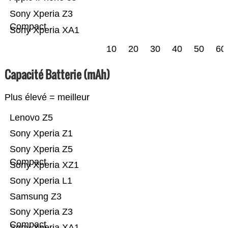
Sony Xperia Z3
Compact
Sony Xperia XA1
10
20
30
40
50
60
Capacité Batterie (mAh)
Plus élevé = meilleur
Lenovo Z5
Sony Xperia Z1
Sony Xperia Z5
Compact
Sony Xperia XZ1
Sony Xperia L1
Samsung Z3
Sony Xperia Z3
Compact
Sony Xperia XA1