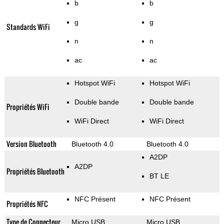
b
b
g
g
Standards WiFi
n
n
ac
ac
Hotspot WiFi
Hotspot WiFi
Double bande
Double bande
Propriétés WiFi
WiFi Direct
WiFi Direct
Version Bluetooth
Bluetooth 4.0
Bluetooth 4.0
A2DP
A2DP
Propriétés Bluetooth
BT LE
NFC Présent
NFC Présent
Propriétés NFC
Type de Connecteur
Micro USB
Micro USB