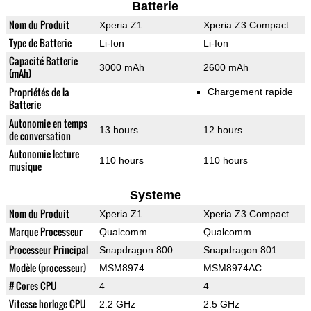
Batterie
Nom du Produit
Xperia Z1
Xperia Z3 Compact
Type de Batterie
Li-Ion
Li-Ion
Capacité Batterie
3000 mAh
2600 mAh
(mAh)
Propriétés de la
Chargement rapide
Batterie
Autonomie en temps
13 hours
12 hours
de conversation
Autonomie lecture
110 hours
110 hours
musique
Systeme
Nom du Produit
Xperia Z1
Xperia Z3 Compact
Marque Processeur
Qualcomm
Qualcomm
Processeur Principal
Snapdragon 800
Snapdragon 801
Modèle (processeur)
MSM8974
MSM8974AC
# Cores CPU
4
4
Vitesse horloge CPU
2.2 GHz
2.5 GHz