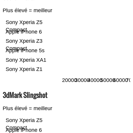
Plus élevé = meilleur
Sony Xperia Z5
Compact
Apple iPhone 6
Sony Xperia Z3
Compact
Apple iPhone 5s
Sony Xperia XA1
Sony Xperia Z1
20000
30000
40000
50000
60000
70
3dMark Slingshot
Plus élevé = meilleur
Sony Xperia Z5
Compact
Apple iPhone 6