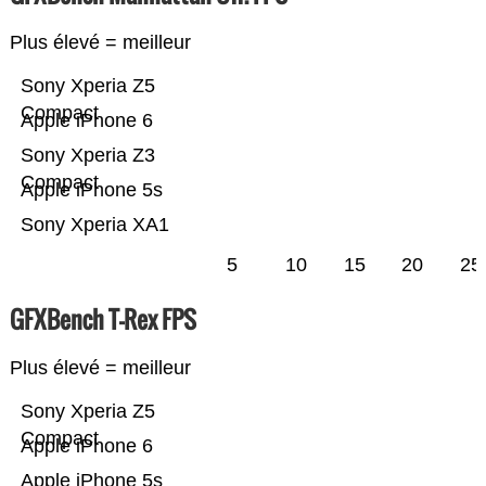
Plus élevé = meilleur
Sony Xperia Z5
Compact
Apple iPhone 6
Sony Xperia Z3
Compact
Apple iPhone 5s
Sony Xperia XA1
5
10
15
20
25
GFXBench T-Rex FPS
Plus élevé = meilleur
Sony Xperia Z5
Compact
Apple iPhone 6
Apple iPhone 5s