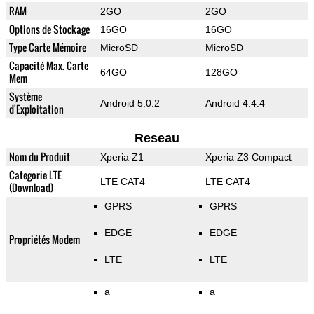
RAM
2GO
2GO
Options de Stockage
16GO
16GO
Type Carte Mémoire
MicroSD
MicroSD
Capacité Max. Carte
64GO
128GO
Mem
Système
Android 5.0.2
Android 4.4.4
d'Exploitation
Reseau
Nom du Produit
Xperia Z1
Xperia Z3 Compact
Categorie LTE
LTE CAT4
LTE CAT4
(Download)
GPRS
GPRS
EDGE
EDGE
Propriétés Modem
LTE
LTE
a
a