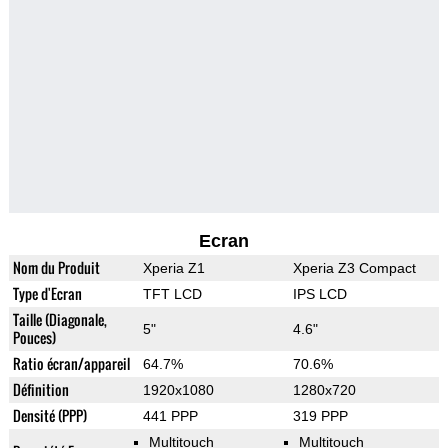
Ecran
Nom du Produit
Xperia Z1
Xperia Z3 Compact
Type d'Ecran
TFT LCD
IPS LCD
Taille (Diagonale,
5"
4.6"
Pouces)
Ratio écran/appareil
64.7%
70.6%
Définition
1920x1080
1280x720
Densité (PPP)
441 PPP
319 PPP
Multitouch
Multitouch