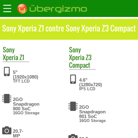
Sony Xperia Z1 contre Sony Xperia Z3 Compact
Sony
Sony
Xperia Z1
Xperia Z3
Compact
5"
(1920x1080)
4.6"
TFT LCD
(1280x720)
IPS LCD
2GO
Snapdragon
2GO
800 SoC
Snapdragon
16GO Storage
801 SoC
16GO Storage
20.7-
MP