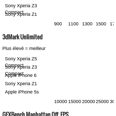
Sony Xperia Z3
Compact
Sony Xperia Z1
900
1100
1300
1500
17
3dMark Unlimited
Plus élevé = meilleur
Sony Xperia Z5
Compact
Sony Xperia Z3
Compact
Apple iPhone 6
Sony Xperia Z1
Apple iPhone 5s
10000
15000
20000
25000
30
GFXBench Manhattan Off. FPS