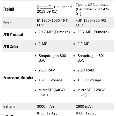
Xperia Z3 Compact
Xperia Z1
(Launched
Produit
(Launched 2014-09-
2013-09-01)
01)
5" 1920x1080 TFT
4.6" 1280x720 IPS
Ecran
LCD
LCD
20.7-MP
(Primaire)
20.7-MP
(Primaire)
APN Principal
2-MP
2.2-MP
APN Selfie
Snapdragon 800
Snapdragon 801
SoC
SoC
2GO RAM
2GO RAM
Processeur, Memoire
16GO Storage
16GO Storage
MicroSD (64GO
MicroSD (128GO
max.)
max.)
Batterie
3000 mAh
2600 mAh
IP58, 170g
,
IP68, 129g
,
Design