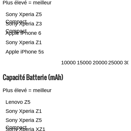
Plus élevé = meilleur
Sony Xperia Z5
Compact
Sony Xperia Z3
Compact
Apple iPhone 6
Sony Xperia Z1
Apple iPhone 5s
10000
15000
20000
25000
30
Capacité Batterie (mAh)
Plus élevé = meilleur
Lenovo Z5
Sony Xperia Z1
Sony Xperia Z5
Compact
Sony Xperia XZ1