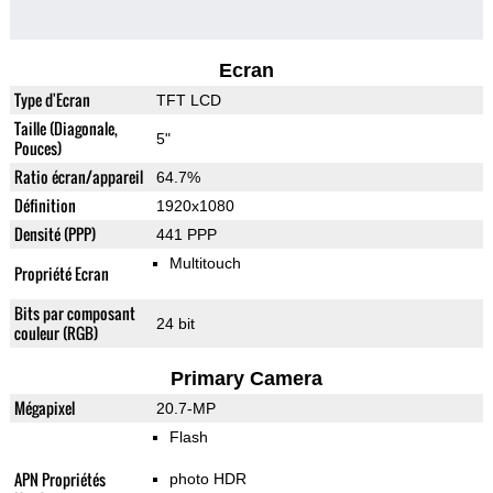
Ecran
Type d'Ecran
TFT LCD
Taille (Diagonale,
5"
Pouces)
Ratio écran/appareil
64.7%
Définition
1920x1080
Densité (PPP)
441 PPP
Multitouch
Propriété Ecran
Bits par composant
24 bit
couleur (RGB)
Primary Camera
Mégapixel
20.7-MP
Flash
APN Propriétés
photo HDR