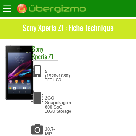
Sony Xperia Z1 : Fiche Technique
Sony
Xperia Z1
5"
(1920x1080)
TFT LCD
2GO
Snapdragon
800 SoC
16GO Storage
20.7-
MP