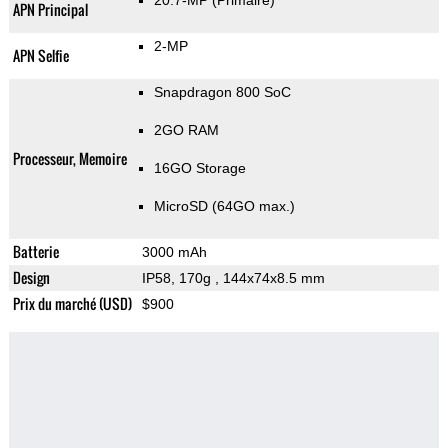
20.7-MP
(Primaire)
APN Principal
2-MP
APN Selfie
Snapdragon 800 SoC
2GO RAM
Processeur, Memoire
16GO Storage
MicroSD (64GO max.)
Batterie
3000 mAh
Design
IP58, 170g
, 144x74x8.5 mm
Prix du marché (USD)
$900