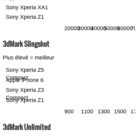
Sony Xperia XA1
Sony Xperia Z1
20000
30000
40000
50000
60000
70
3dMark Slingshot
Plus élevé = meilleur
Sony Xperia Z5
Compact
Apple iPhone 6
Sony Xperia Z3
Compact
Sony Xperia Z1
900
1100
1300
1500
17
3dMark Unlimited