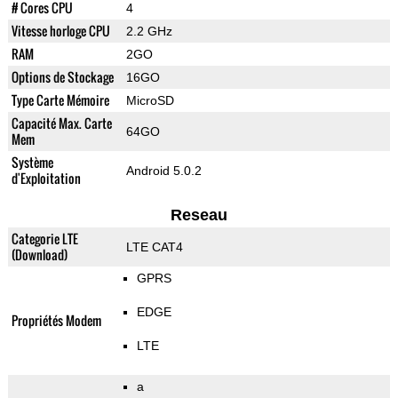
# Cores CPU
4
Vitesse horloge CPU
2.2 GHz
RAM
2GO
Options de Stockage
16GO
Type Carte Mémoire
MicroSD
Capacité Max. Carte
64GO
Mem
Système
Android 5.0.2
d'Exploitation
Reseau
Categorie LTE
LTE CAT4
(Download)
GPRS
EDGE
Propriétés Modem
LTE
a