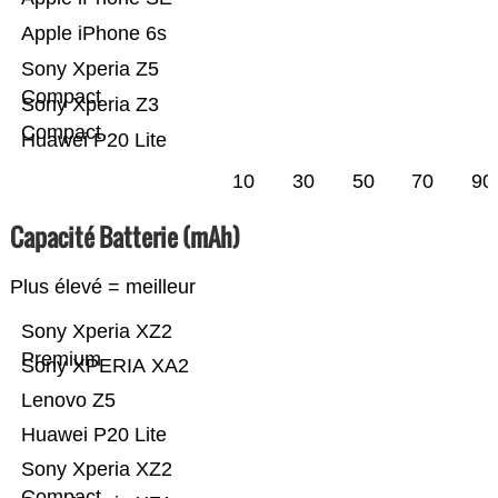
Apple iPhone 6s
Sony Xperia Z5
Compact
Sony Xperia Z3
Compact
Huawei P20 Lite
10
30
50
70
90
Capacité Batterie (mAh)
Plus élevé = meilleur
Sony Xperia XZ2
Premium
Sony XPERIA XA2
Lenovo Z5
Huawei P20 Lite
Sony Xperia XZ2
Compact