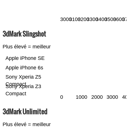
3000
3100
3200
3300
3400
3500
3600
37
3dMark Slingshot
Plus élevé = meilleur
Apple iPhone SE
Apple iPhone 6s
Sony Xperia Z5
Compact
Sony Xperia Z3
Compact
0
1000
2000
3000
40
3dMark Unlimited
Plus élevé = meilleur