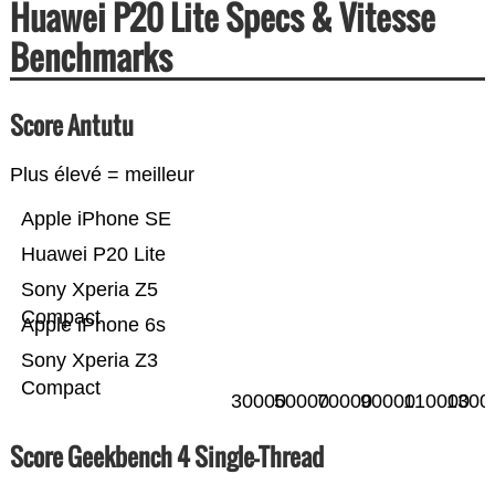
Huawei P20 Lite Specs & Vitesse
Benchmarks
Score Antutu
Plus élevé = meilleur
Apple iPhone SE
Huawei P20 Lite
Sony Xperia Z5
Compact
Apple iPhone 6s
Sony Xperia Z3
Compact
30000
50000
70000
90000
110000
1300
Score Geekbench 4 Single-Thread