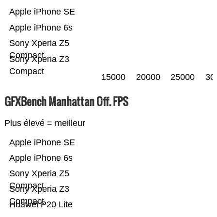
Apple iPhone SE
Apple iPhone 6s
Sony Xperia Z5
Compact
Sony Xperia Z3
Compact
15000
20000
25000
30
GFXBench Manhattan Off. FPS
Plus élevé = meilleur
Apple iPhone SE
Apple iPhone 6s
Sony Xperia Z5
Compact
Sony Xperia Z3
Compact
Huawei P20 Lite