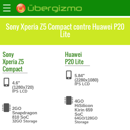
Sony Xperia Z5 Compact contre Huawei P20
Lite
Sony
Huawei
Xperia Z5
P20 Lite
Compact
5.84"
(2280x1080)
4.6"
IPS LCD
(1280x720)
IPS LCD
4GO
HiSilicon
2GO
Kirin 659
Snapdragon
SoC
810 SoC
64GO/128GO
32GO Storage
Storage