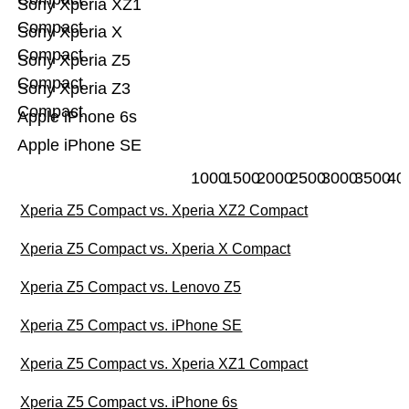
Sony Xperia XZ1
Compact
Sony Xperia X
Compact
Sony Xperia Z5
Compact
Sony Xperia Z3
Compact
Apple iPhone 6s
Apple iPhone SE
1000
1500
2000
2500
3000
3500
40
Xperia Z5 Compact vs. Xperia XZ2 Compact
Xperia Z5 Compact vs. Xperia X Compact
Xperia Z5 Compact vs. Lenovo Z5
Xperia Z5 Compact vs. iPhone SE
Xperia Z5 Compact vs. Xperia XZ1 Compact
Xperia Z5 Compact vs. iPhone 6s