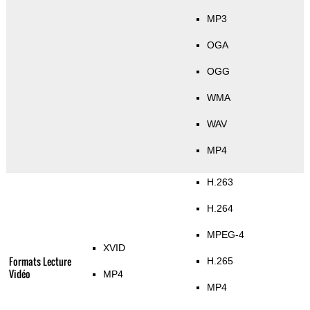
MP3
OGA
OGG
WMA
WAV
MP4
H.263
H.264
MPEG-4
XVID
Formats Lecture
H.265
Vidéo
MP4
MP4