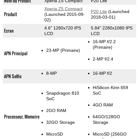
Nom du Produit
Xperia Z5 Compact
P20 Lite
Xperia Z5 Compact
P20 Lite
(Launched
Produit
(Launched 2015-09-
2018-03-01)
02)
4.6" 1280x720 IPS
5.84" 2280x1080 IPS
Ecran
LCD
LCD
16-MP f/2.2
(Primaire)
23-MP
(Primaire)
APN Principal
2-MP f/2.4
8-MP
16-MP f/2
APN Selfie
HiSilicon Kirin 659
Snapdragon 810
SoC
SoC
4GO RAM
2GO RAM
Processeur, Memoire
64GO/128GO
32GO Storage
Storage
MicroSD
MicroSD (256GO