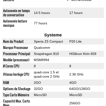
Autonomie en temps
14.5 hours
17 hours
de conversation
Autonomie lecture
77 hours
musique
Systeme
Nom du Produit
Xperia Z5 Compact
P20 Lite
Marque Processeur
Qualcomm
Processeur Principal
Snapdragon 810
HiSilicon Kirin 659
Modèle (processeur)
MSM8994
# Cores CPU
8
8
quad-core 1.5 et
Vitesse horloge CPU
2.36 GHz
quad-core 2 GHz
RAM
2GO
4GO
Options de Stockage
32GO
64GO/128GO
Type Carte Mémoire
MicroSD
MicroSD
Capacité Max. Carte
256GO
Mem