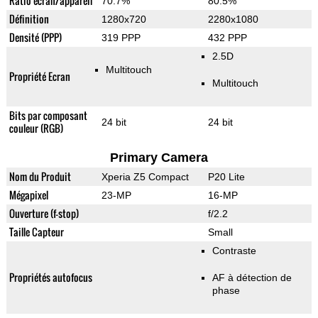
Ratio écran/appareil
70.7%
80.5%
Définition
1280x720
2280x1080
Densité (PPP)
319 PPP
432 PPP
2.5D
Multitouch
Propriété Ecran
Multitouch
Bits par composant
24 bit
24 bit
couleur (RGB)
Primary Camera
Nom du Produit
Xperia Z5 Compact
P20 Lite
Mégapixel
23-MP
16-MP
Ouverture (f-stop)
f/2.2
Taille Capteur
Small
Contraste
Propriétés autofocus
AF à détection de
phase