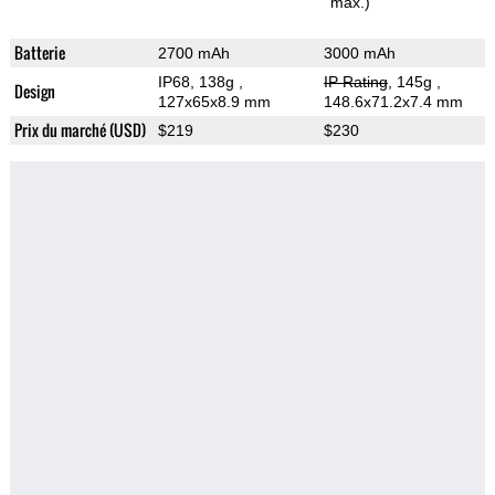
max.)
Batterie
2700 mAh
3000 mAh
IP68, 138g
,
IP Rating
, 145g
,
Design
127x65x8.9 mm
148.6x71.2x7.4 mm
Prix du marché (USD)
$219
$230