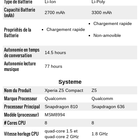
Type de Batterie
Li-Ion
Li-Poly
Capacité Batterie
2700 mAh
3300 mAh
(mAh)
Chargement rapide
Propriétés de la
Chargement rapide
Batterie
Non-amovible
Autonomie en temps
14.5 hours
de conversation
Autonomie lecture
77 hours
musique
Systeme
Nom du Produit
Xperia Z5 Compact
Z5
Marque Processeur
Qualcomm
Qualcomm
Processeur Principal
Snapdragon 810
Snapdragon 636
Modèle (processeur)
MSM8994
# Cores CPU
8
8
quad-core 1.5 et
Vitesse horloge CPU
1.8 GHz
quad-core 2 GHz