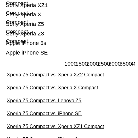
Compact
Sony Xperia XZ1
Compact
Sony Xperia X
Compact
Sony Xperia Z5
Compact
Sony Xperia Z3
Compact
Apple iPhone 6s
Apple iPhone SE
1000
1500
2000
2500
3000
3500
40
Xperia Z5 Compact vs. Xperia XZ2 Compact
Xperia Z5 Compact vs. Xperia X Compact
Xperia Z5 Compact vs. Lenovo Z5
Xperia Z5 Compact vs. iPhone SE
Xperia Z5 Compact vs. Xperia XZ1 Compact