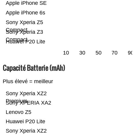
Apple iPhone SE
Apple iPhone 6s
Sony Xperia Z5
Compact
Sony Xperia Z3
Compact
Huawei P20 Lite
10
30
50
70
90
Capacité Batterie (mAh)
Plus élevé = meilleur
Sony Xperia XZ2
Premium
Sony XPERIA XA2
Lenovo Z5
Huawei P20 Lite
Sony Xperia XZ2