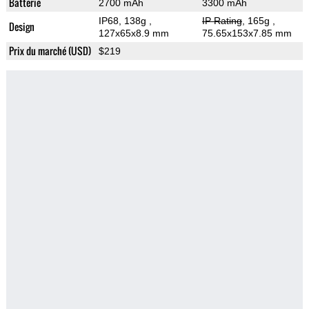
Batterie
2700 mAh
3300 mAh
IP68, 138g
,
IP Rating
, 165g
,
Design
127x65x8.9 mm
75.65x153x7.85 mm
Prix du marché (USD)
$219