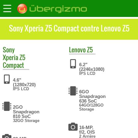
Sony Xperia Z5 Compact contre Lenovo Z5
Sony
Lenovo
Z5
Xperia Z5
Compact
6.2"
(2246x1080)
IPS LCD
4.6"
(1280x720)
IPS LCD
6GO
Snapdragon
636 SoC
64GO/128GO
2GO
Storage
Snapdragon
810 SoC
32GO Storage
16-MP,
f/2, OIS
2 Arrière