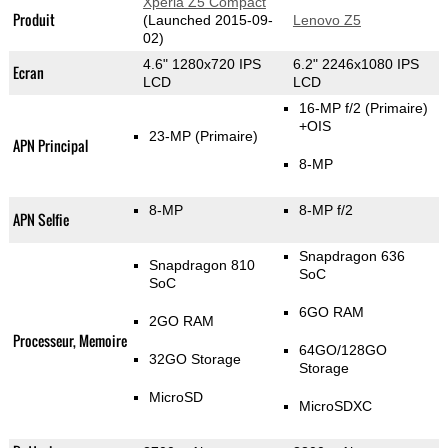
Xperia Z5 Compact
Produit
(Launched 2015-09-
Lenovo Z5
02)
4.6" 1280x720 IPS
6.2" 2246x1080 IPS
Ecran
LCD
LCD
16-MP f/2
(Primaire)
+OIS
23-MP
(Primaire)
APN Principal
8-MP
8-MP
8-MP f/2
APN Selfie
Snapdragon 636
Snapdragon 810
SoC
SoC
6GO RAM
2GO RAM
Processeur, Memoire
64GO/128GO
32GO Storage
Storage
MicroSD
MicroSDXC