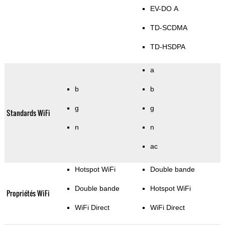
EV-DO A
TD-SCDMA
TD-HSDPA
a
b
b
g
g
Standards WiFi
n
n
ac
Hotspot WiFi
Double bande
Double bande
Hotspot WiFi
Propriétés WiFi
WiFi Direct
WiFi Direct