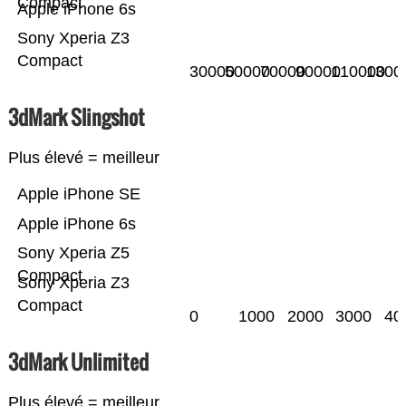
Compact
Apple iPhone 6s
Sony Xperia Z3
Compact
30000
50000
70000
90000
110000
1300
3dMark Slingshot
Plus élevé = meilleur
Apple iPhone SE
Apple iPhone 6s
Sony Xperia Z5
Compact
Sony Xperia Z3
Compact
0
1000
2000
3000
40
3dMark Unlimited
Plus élevé = meilleur