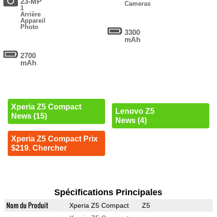
23-MP
Cameras
1
Arrière
Appareil
Photo
3300
mAh
2700
mAh
Xperia Z5 Compact
Lenovo Z5
News (15)
News (4)
Xperia Z5 Compact Prix
$219. Chercher
Spécifications Principales
Nom du Produit
Xperia Z5 Compact
Z5