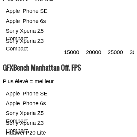
Apple iPhone SE
Apple iPhone 6s
Sony Xperia Z5
Compact
Sony Xperia Z3
Compact
15000
20000
25000
30
GFXBench Manhattan Off. FPS
Plus élevé = meilleur
Apple iPhone SE
Apple iPhone 6s
Sony Xperia Z5
Compact
Sony Xperia Z3
Compact
Huawei P20 Lite