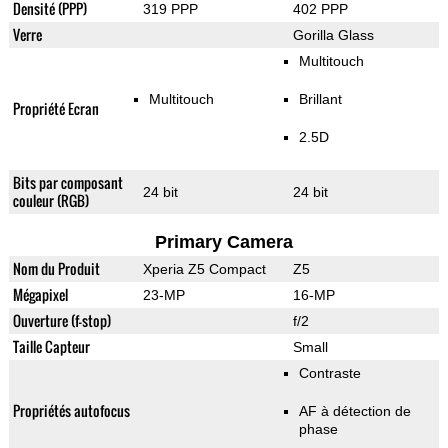
Densité (PPP)
319 PPP
402 PPP
Verre
Gorilla Glass
Multitouch
Multitouch
Brillant
Propriété Ecran
2.5D
Bits par composant
24 bit
24 bit
couleur (RGB)
Primary Camera
Nom du Produit
Xperia Z5 Compact
Z5
Mégapixel
23-MP
16-MP
Ouverture (f-stop)
f/2
Taille Capteur
Small
Contraste
Propriétés autofocus
AF à détection de
phase