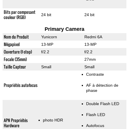
Bits par composant
24 bit
24 bit
couleur (RGB)
Primary Camera
Nom du Produit
Yunicorn
Redmi 6A
Mégapixel
13-MP
13-MP
Ouverture (f-stop)
f/2.2
f/2.2
Focale (35mm)
27mm
Taille Capteur
Small
Small
Contraste
Propriétés autofocus
AF à détection de
phase
Double Flash LED
Flash LED
APN Propriétés
photo HDR
Hardware
Autofocus