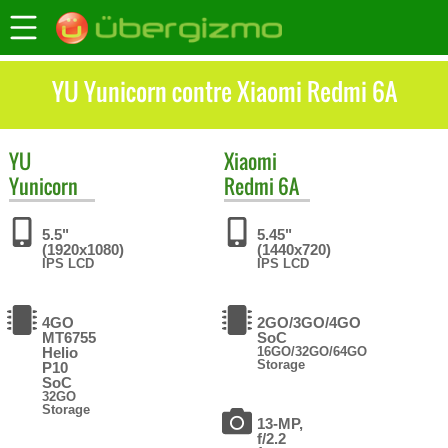
YU Yunicorn contre Xiaomi Redmi 6A
YU
Xiaomi
Yunicorn
Redmi 6A
5.5"
5.45"
(1920x1080)
(1440x720)
IPS LCD
IPS LCD
4GO
2GO/3GO/4GO
MT6755
SoC
Helio
16GO/32GO/64GO
Storage
P10
SoC
32GO
Storage
13-MP,
f/2.2