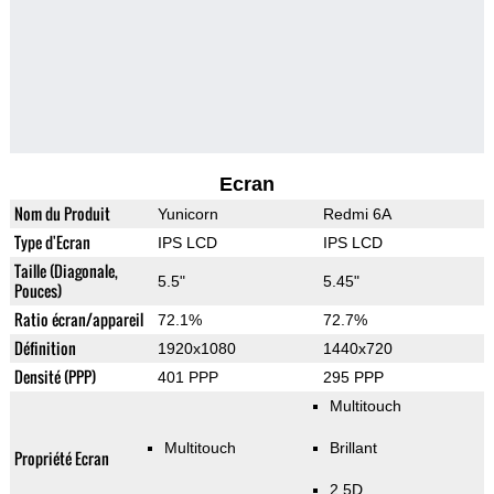
Ecran
Nom du Produit
Yunicorn
Redmi 6A
Type d'Ecran
IPS LCD
IPS LCD
Taille (Diagonale,
5.5"
5.45"
Pouces)
Ratio écran/appareil
72.1%
72.7%
Définition
1920x1080
1440x720
Densité (PPP)
401 PPP
295 PPP
Multitouch
Multitouch
Brillant
Propriété Ecran
2.5D