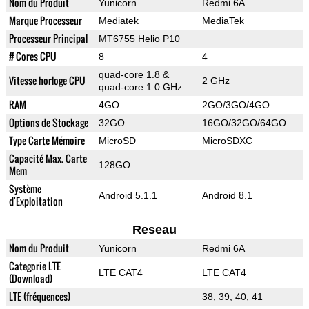
Nom du Produit
Yunicorn
Redmi 6A
Marque Processeur
Mediatek
MediaTek
Processeur Principal
MT6755 Helio P10
# Cores CPU
8
4
quad-core 1.8 &
Vitesse horloge CPU
2 GHz
quad-core 1.0 GHz
RAM
4GO
2GO/3GO/4GO
Options de Stockage
32GO
16GO/32GO/64GO
Type Carte Mémoire
MicroSD
MicroSDXC
Capacité Max. Carte
128GO
Mem
Système
Android 5.1.1
Android 8.1
d'Exploitation
Reseau
Nom du Produit
Yunicorn
Redmi 6A
Categorie LTE
LTE CAT4
LTE CAT4
(Download)
LTE (fréquences)
38, 39, 40, 41