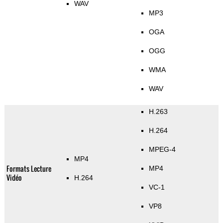
WAV
MP3
OGA
OGG
WMA
WAV
H.263
H.264
MPEG-4
MP4
Formats Lecture
MP4
Vidéo
H.264
VC-1
VP8