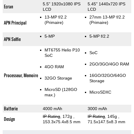
5.5" 1920x1080 IPS
5.45" 1440x720 IPS
Ecran
LCD
LCD
13-MP f/2.2
27mm 13-MP f/2.2
APN Principal
(Primaire)
(Primaire)
5-MP
5-MP f/2.2
APN Selfie
MT6755 Helio P10
SoC
SoC
2GO/3GO/4GO RAM
4GO RAM
Processeur, Memoire
16GO/32GO/64GO
32GO Storage
Storage
MicroSD (128GO
MicroSDXC
max.)
Batterie
4000 mAh
3000 mAh
IP Rating
, 172g
,
IP Rating
, 145g
,
Design
153.3x75.4x8.5 mm
71.5x147.5x8.3 mm