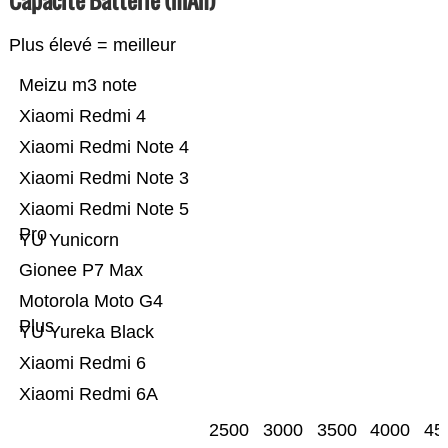
Capacité Batterie (mAh)
Plus élevé = meilleur
Meizu m3 note
Xiaomi Redmi 4
Xiaomi Redmi Note 4
Xiaomi Redmi Note 3
Xiaomi Redmi Note 5
Pro
YU Yunicorn
Gionee P7 Max
Motorola Moto G4
Plus
YU Yureka Black
Xiaomi Redmi 6
Xiaomi Redmi 6A
2500
3000
3500
4000
45