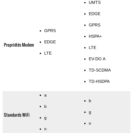
UMTS
EDGE
GPRS
GPRS
HSPA+
EDGE
Propriétés Modem
LTE
LTE
EV-DO A
TD-SCDMA
TD-HSDPA
a
b
b
g
Standards WiFi
g
n
n