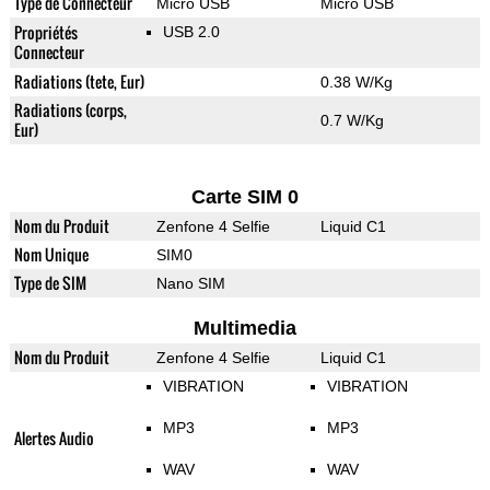
Type de Connecteur
Micro USB
Micro USB
Propriétés
USB 2.0
Connecteur
Radiations (tete, Eur)
0.38 W/Kg
Radiations (corps,
0.7 W/Kg
Eur)
Carte SIM 0
Nom du Produit
Zenfone 4 Selfie
Liquid C1
Nom Unique
SIM0
Type de SIM
Nano SIM
Multimedia
Nom du Produit
Zenfone 4 Selfie
Liquid C1
VIBRATION
VIBRATION
MP3
MP3
Alertes Audio
WAV
WAV