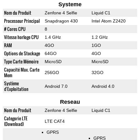
Systeme
Nom du Produit
Zenfone 4 Selfie
Liquid C1
Processeur Principal
Snapdragon 430
Intel Atom Z2420
# Cores CPU
8
Vitesse horloge CPU
1.4 GHz
1.2 GHz
RAM
4GO
1GO
Options de Stockage
64GO
4GO
Type Carte Mémoire
MicroSD
MicroSD
Capacité Max. Carte
256GO
32GO
Mem
Système
Android 7.0
Android 4.0
d'Exploitation
Reseau
Nom du Produit
Zenfone 4 Selfie
Liquid C1
Categorie LTE
LTE CAT4
(Download)
GPRS
GPRS