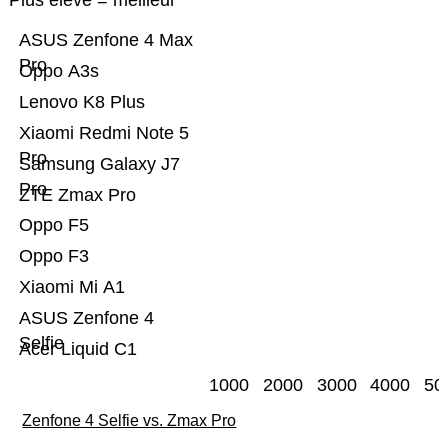
Plus élevé = meilleur
ASUS Zenfone 4 Max
Pro
Oppo A3s
Lenovo K8 Plus
Xiaomi Redmi Note 5
Pro
Samsung Galaxy J7
Pro
ZTE Zmax Pro
Oppo F5
Oppo F3
Xiaomi Mi A1
ASUS Zenfone 4
Selfie
Acer Liquid C1
1000
2000
3000
4000
50
Zenfone 4 Selfie vs. Zmax Pro