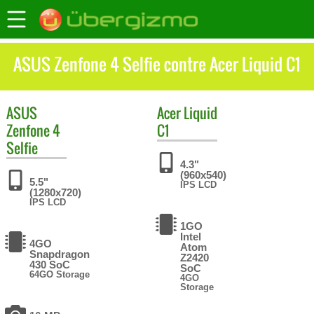
ASUS Zenfone 4 Selfie contre Acer Liquid C1
ASUS
Acer
Liquid
Zenfone 4
C1
Selfie
4.3"
(960x540)
5.5"
IPS LCD
(1280x720)
IPS LCD
1GO
Intel
4GO
Atom
Snapdragon
Z2420
430 SoC
SoC
64GO Storage
4GO
Storage