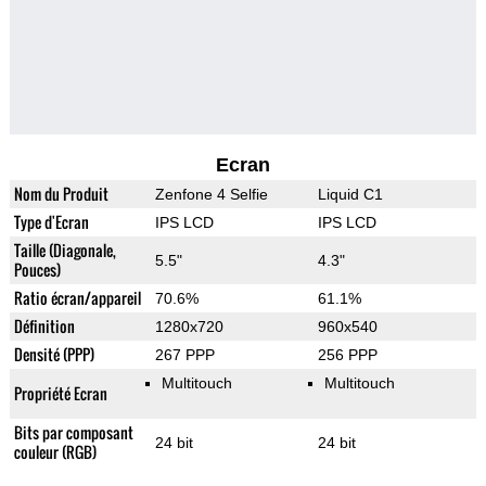
Ecran
Nom du Produit
Zenfone 4 Selfie
Liquid C1
Type d'Ecran
IPS LCD
IPS LCD
Taille (Diagonale,
5.5"
4.3"
Pouces)
Ratio écran/appareil
70.6%
61.1%
Définition
1280x720
960x540
Densité (PPP)
267 PPP
256 PPP
Multitouch
Multitouch
Propriété Ecran
Bits par composant
24 bit
24 bit
couleur (RGB)