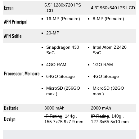
5.5" 1280x720 IPS
Ecran
4.3" 960x540 IPS LCD
LCD
16-MP
(Primaire)
8-MP
(Primaire)
APN Principal
20-MP
APN Selfie
Snapdragon 430
Intel Atom Z2420
SoC
SoC
4GO RAM
1GO RAM
Processeur, Memoire
64GO Storage
4GO Storage
MicroSD (256GO
MicroSD (32GO
max.)
max.)
Batterie
3000 mAh
2000 mAh
IP Rating
, 144g
,
IP Rating
, 140g
,
Design
155.7x75.9x7.9 mm
127.3x65.5x10 mm