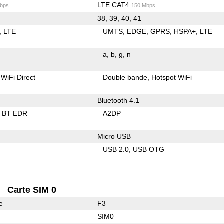
LTE CAT4
bps
150 Mbps
38, 39, 40, 41
LTE
UMTS
EDGE
GPRS
HSPA+
LTE
a
b
g
n
WiFi Direct
Double bande
Hotspot WiFi
Bluetooth 4.1
BT EDR
A2DP
Micro USB
USB 2.0
USB OTG
Carte SIM 0
e
F3
SIM0