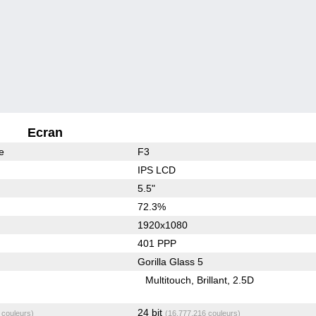
Ecran
e
F3
IPS LCD
5.5"
72.3%
1920x1080
401 PPP
Gorilla Glass 5
Multitouch
Brillant
2.5D
24 bit
 couleurs)
(16,777,216 couleurs)