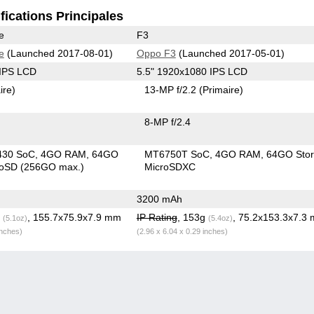
fications Principales
e
F3
e
(Launched 2017-08-01)
Oppo F3
(Launched 2017-05-01)
 IPS LCD
5.5" 1920x1080 IPS LCD
ire)
13-MP f/2.2
(Primaire)
8-MP f/2.4
430 SoC
4GO RAM
64GO
MT6750T SoC
4GO RAM
64GO Sto
roSD (256GO max.)
MicroSDXC
3200 mAh
g
, 155.7x75.9x7.9 mm
IP Rating
, 153g
, 75.2x153.3x7.3
(5.1oz)
(5.4oz)
inches)
(2.96 x 6.04 x 0.29 inches)