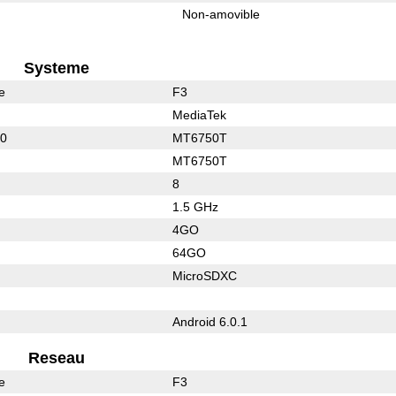
Non-amovible
Systeme
e
F3
MediaTek
30
MT6750T
MT6750T
8
1.5 GHz
4GO
64GO
MicroSDXC
Android 6.0.1
Reseau
e
F3