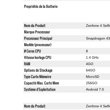
Propriétés de la Batterie
Nom du Produit
Zenfone 4 Selfi
Marque Processeur
Processeur Principal
Snapdragon 4
Modèle (processeur)
# Cores CPU
8
Vitesse horloge CPU
1.4 GHz
RAM
4GO
Options de Stockage
64GO
Type Carte Mémoire
MicroSD
Capacité Max. Carte Mem
256GO
Système d'Exploitation
Android 7.0
Nom du Produit
Zenfone 4 Selfi