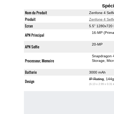
Spéci
Nom du Produit
Zenfone 4 Selfi
Produit
Zenfone 4 Selfi
Ecran
5.5" 1280x720
16-MP
(Prima
APN Principal
20-MP
APN Selfie
Snapdragon 
Processeur, Memoire
Storage
Mic
Batterie
3000 mAh
IP Rating
, 144
Design
(6.13 x 2.99 x 0.31 