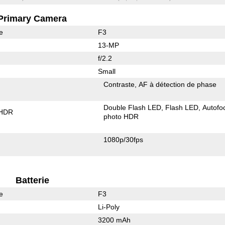
Primary Camera
e
F3
13-MP
f/2.2
Small
Contraste
AF à détection de phase
Double Flash LED
Flash LED
Autofo
 HDR
photo HDR
1080p/30fps
Batterie
e
F3
Li-Poly
3200 mAh