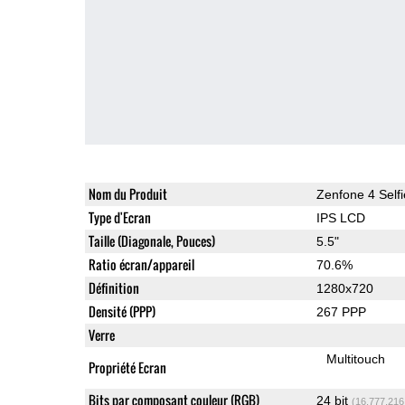
Nom du Produit
Zenfone 4 Selfi
Type d'Ecran
IPS LCD
Taille (Diagonale, Pouces)
5.5"
Ratio écran/appareil
70.6%
Définition
1280x720
Densité (PPP)
267 PPP
Verre
Multitouch
Propriété Ecran
Bits par composant couleur (RGB)
24 bit
(16,777,216