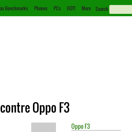
as Benchmarks
Phones
PCs
HOT!
More
Search
 contre Oppo F3
Oppo
F3