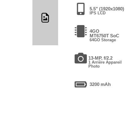
5.5" (1920x1080)
IPS LCD
4GO
MT6750T SoC
64GO Storage
13-MP, f/2.2
1 Arrière Appareil
Photo
3200 mAh