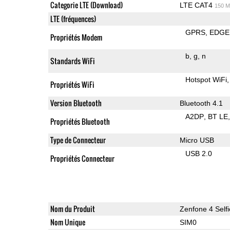
Categorie LTE (Download)
LTE CAT4
150 M
LTE (fréquences)
GPRS
EDGE
Propriétés Modem
b
g
n
Standards WiFi
Hotspot WiFi
Propriétés WiFi
Version Bluetooth
Bluetooth 4.1
A2DP
BT LE
Propriétés Bluetooth
Type de Connecteur
Micro USB
USB 2.0
Propriétés Connecteur
Nom du Produit
Zenfone 4 Selfi
Nom Unique
SIM0