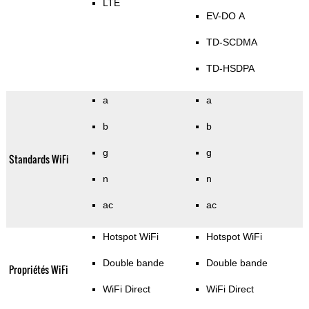
LTE
EV-DO A
TD-SCDMA
TD-HSDPA
a
a
b
b
g
g
Standards WiFi
n
n
ac
ac
Hotspot WiFi
Hotspot WiFi
Double bande
Double bande
Propriétés WiFi
WiFi Direct
WiFi Direct