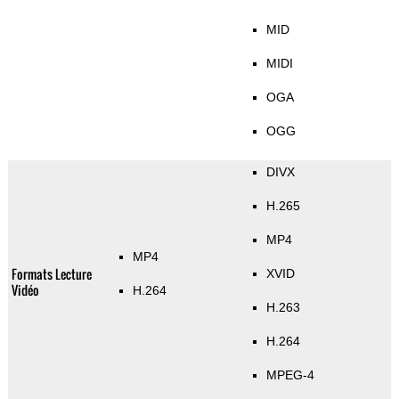
MID
MIDI
OGA
OGG
DIVX
H.265
MP4
MP4
Formats Lecture
XVID
Vidéo
H.264
H.263
H.264
MPEG-4