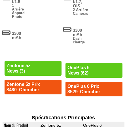
f/1.8
f/1.7,
1
OIS
Arrière
2 Arrière
Appareil
Cameras
Photo
3300
3300
mAh
mAh
Dash
charge
Zenfone 5z
OnePlus 6
News (3)
News (62)
Zenfone 5z Prix
OnePlus 6 Prix
$480. Chercher
$529. Chercher
Spécifications Principales
Nom du Produit
Zenfone 5z
OnePlus 6