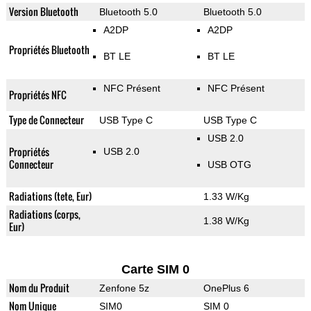
Version Bluetooth
Bluetooth 5.0
Bluetooth 5.0
A2DP
A2DP
Propriétés Bluetooth
BT LE
BT LE
NFC Présent
NFC Présent
Propriétés NFC
Type de Connecteur
USB Type C
USB Type C
USB 2.0
Propriétés
USB 2.0
Connecteur
USB OTG
Radiations (tete, Eur)
1.33 W/Kg
Radiations (corps,
1.38 W/Kg
Eur)
Carte SIM 0
Nom du Produit
Zenfone 5z
OnePlus 6
Nom Unique
SIM0
SIM 0