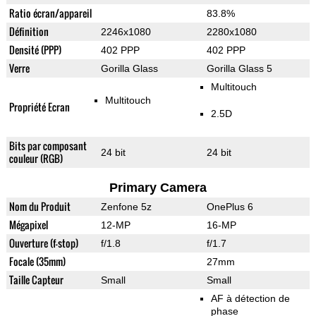
Ratio écran/appareil
83.8%
Définition
2246x1080
2280x1080
Densité (PPP)
402 PPP
402 PPP
Verre
Gorilla Glass
Gorilla Glass 5
Multitouch
Multitouch
Propriété Ecran
2.5D
Bits par composant
24 bit
24 bit
couleur (RGB)
Primary Camera
Nom du Produit
Zenfone 5z
OnePlus 6
Mégapixel
12-MP
16-MP
Ouverture (f-stop)
f/1.8
f/1.7
Focale (35mm)
27mm
Taille Capteur
Small
Small
AF à détection de
phase