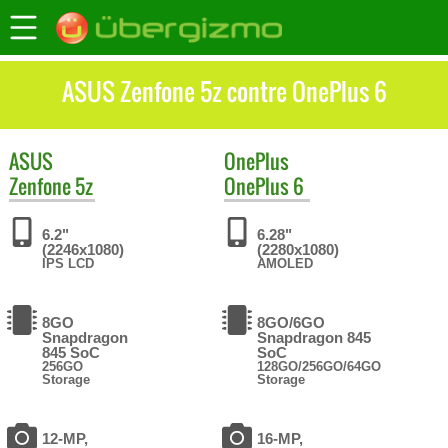
ASUS Zenfone 5z contre OnePlus 6
ASUS
OnePlus
Zenfone 5z
OnePlus 6
6.2"
6.28"
(2246x1080)
(2280x1080)
IPS LCD
AMOLED
8GO
8GO/6GO
Snapdragon
Snapdragon 845
845 SoC
SoC
256GO
128GO/256GO/64GO
Storage
Storage
12-MP,
16-MP,