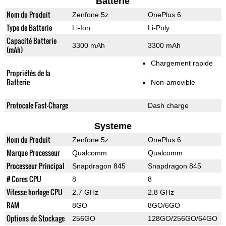
Batterie
Nom du Produit
Zenfone 5z
OnePlus 6
Type de Batterie
Li-Ion
Li-Poly
Capacité Batterie
3300 mAh
3300 mAh
(mAh)
Chargement rapide
Propriétés de la
Batterie
Non-amovible
Protocole Fast-Charge
Dash charge
Systeme
Nom du Produit
Zenfone 5z
OnePlus 6
Marque Processeur
Qualcomm
Qualcomm
Processeur Principal
Snapdragon 845
Snapdragon 845
# Cores CPU
8
8
Vitesse horloge CPU
2.7 GHz
2.8 GHz
RAM
8GO
8GO/6GO
Options de Stockage
256GO
128GO/256GO/64GO