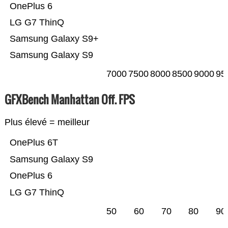
OnePlus 6
LG G7 ThinQ
Samsung Galaxy S9+
Samsung Galaxy S9
7000
7500
8000
8500
9000
95
GFXBench Manhattan Off. FPS
Plus élevé = meilleur
OnePlus 6T
Samsung Galaxy S9
OnePlus 6
LG G7 ThinQ
50
60
70
80
90