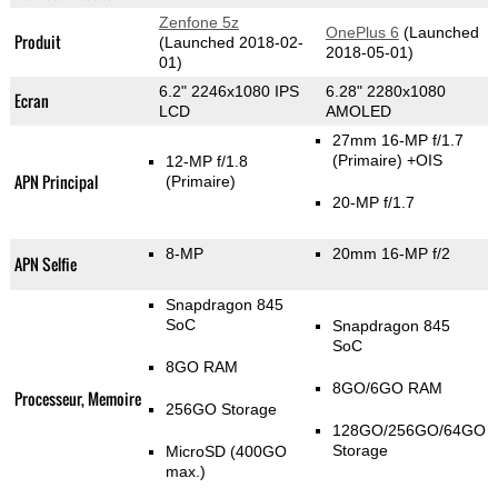
Zenfone 5z
OnePlus 6
(Launched
Produit
(Launched 2018-02-
2018-05-01)
01)
6.2" 2246x1080 IPS
6.28" 2280x1080
Ecran
LCD
AMOLED
27mm 16-MP f/1.7
(Primaire)
+OIS
12-MP f/1.8
APN Principal
(Primaire)
20-MP f/1.7
8-MP
20mm 16-MP f/2
APN Selfie
Snapdragon 845
SoC
Snapdragon 845
SoC
8GO RAM
8GO/6GO RAM
Processeur, Memoire
256GO Storage
128GO/256GO/64GO
Storage
MicroSD (400GO
max.)