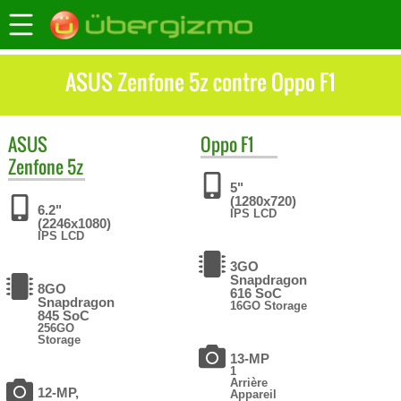
ASUS Zenfone 5z contre Oppo F1
ASUS
Oppo
F1
Zenfone 5z
5"
(1280x720)
6.2"
IPS LCD
(2246x1080)
IPS LCD
3GO
Snapdragon
8GO
616 SoC
Snapdragon
16GO Storage
845 SoC
256GO
Storage
13-MP
1
Arrière
12-MP,
Appareil