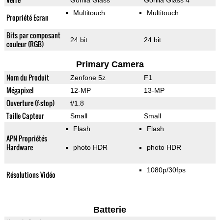
Gorilla Glass
Gorilla Glass 4
Multitouch
Multitouch
Propriété Ecran
Bits par composant
24 bit
24 bit
couleur (RGB)
Primary Camera
Nom du Produit
Zenfone 5z
F1
Mégapixel
12-MP
13-MP
Ouverture (f-stop)
f/1.8
Taille Capteur
Small
Small
Flash
Flash
APN Propriétés
Hardware
photo HDR
photo HDR
1080p/30fps
Résolutions Vidéo
Batterie