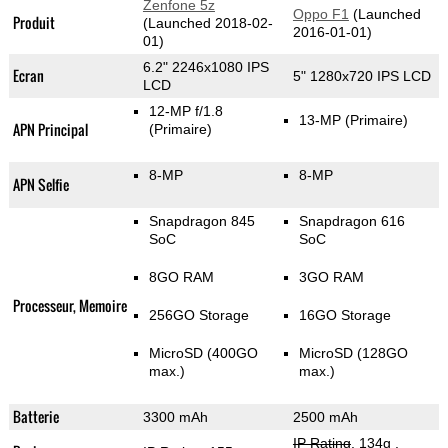
Zenfone 5z
Oppo F1
(Launched
Produit
(Launched 2018-02-
2016-01-01)
01)
6.2" 2246x1080 IPS
Ecran
5" 1280x720 IPS LCD
LCD
12-MP f/1.8
13-MP
(Primaire)
APN Principal
(Primaire)
8-MP
8-MP
APN Selfie
Snapdragon 845
Snapdragon 616
SoC
SoC
8GO RAM
3GO RAM
Processeur, Memoire
256GO Storage
16GO Storage
MicroSD (400GO
MicroSD (128GO
max.)
max.)
Batterie
3300 mAh
2500 mAh
IP Rating
, 134g
,