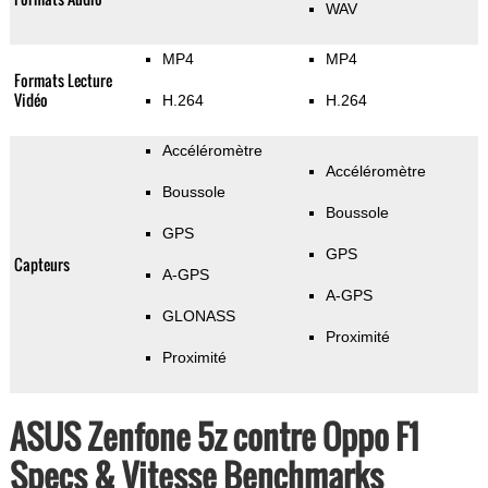
WAV
MP4
MP4
Formats Lecture
Vidéo
H.264
H.264
Accéléromètre
Accéléromètre
Boussole
Boussole
GPS
GPS
Capteurs
A-GPS
A-GPS
GLONASS
Proximité
Proximité
ASUS Zenfone 5z contre Oppo F1
Specs & Vitesse Benchmarks