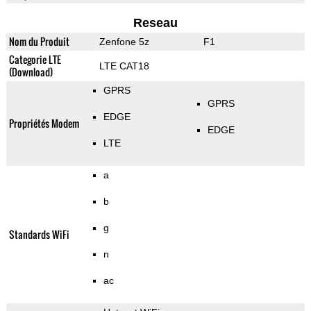
Reseau
Nom du Produit
Zenfone 5z
F1
Categorie LTE
LTE CAT18
(Download)
GPRS
GPRS
EDGE
Propriétés Modem
EDGE
LTE
a
b
g
Standards WiFi
n
ac