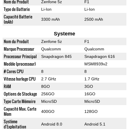
Nom du Produit
Zenfone 5z
F1
Type de Batterie
Li-Ion
Li-Ion
Capacité Batterie
3300 mAh
2500 mAh
(mAh)
Systeme
Nom du Produit
Zenfone 5z
F1
Marque Processeur
Qualcomm
Qualcomm
Processeur Principal
Snapdragon 845
Snapdragon 616
Modèle (processeur)
MSM8939v2
# Cores CPU
8
8
Vitesse horloge CPU
2.7 GHz
1.7 GHz
RAM
8GO
3GO
Options de Stockage
256GO
16GO
Type Carte Mémoire
MicroSD
MicroSD
Capacité Max. Carte
400GO
128GO
Mem
Système
Android 8.0
Android 5.1
d'Exploitation