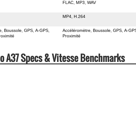
FLAC
MP3
WAV
MP4
H.264
e
Boussole
GPS
A-GPS
Accéléromètre
Boussole
GPS
A-GP
roximité
Proximité
po A37 Specs & Vitesse Benchmarks