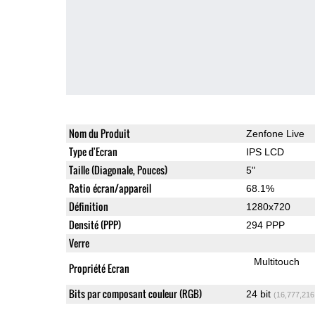
Nom du Produit
Zenfone Live
Type d'Ecran
IPS LCD
Taille (Diagonale, Pouces)
5"
Ratio écran/appareil
68.1%
Définition
1280x720
Densité (PPP)
294 PPP
Verre
Multitouch
Propriété Ecran
Bits par composant couleur (RGB)
24 bit
(16,777,216