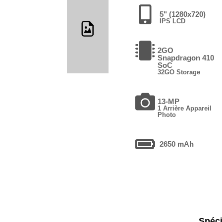
5" (1280x720)
IPS LCD
2GO
Snapdragon 410
SoC
32GO Storage
13-MP
1 Arrière Appareil
Photo
2650 mAh
Spéci