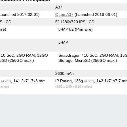
A37
aunched 2017-02-01)
Oppo A37
(Launched 2016-06-01)
PS LCD
5" 1280x720 IPS LCD
ire)
8-MP f/2
(Primaire)
5-MP
410 SoC
2GO RAM
32GO
Snapdragon 410 SoC
2GO RAM
16
roSD (256GO max.)
Storage
MicroSD (256GO max.)
2630 mAh
g
, 141.2x71.7x8 mm
IP Rating
, 136g
, 143.1x71x7.7 m
(4.2oz)
(4.8oz)
inches)
(5.63 x 2.80 x 0.30 inches)