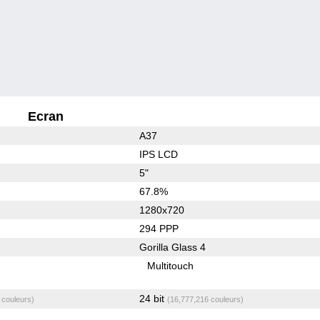
Ecran
A37
IPS LCD
5"
67.8%
1280x720
294 PPP
Gorilla Glass 4
Multitouch
24 bit
 couleurs)
(16,777,216 couleurs)