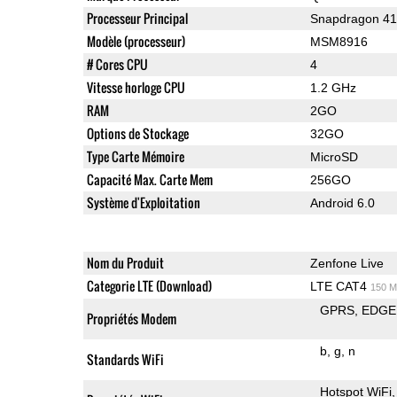
Processeur Principal
Snapdragon 4
Modèle (processeur)
MSM8916
# Cores CPU
4
Vitesse horloge CPU
1.2 GHz
RAM
2GO
Options de Stockage
32GO
Type Carte Mémoire
MicroSD
Capacité Max. Carte Mem
256GO
Système d'Exploitation
Android 6.0
Nom du Produit
Zenfone Live
Categorie LTE (Download)
LTE CAT4
150 M
GPRS
EDGE
Propriétés Modem
b
g
n
Standards WiFi
Hotspot WiFi