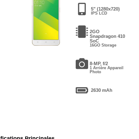
5" (1280x720)
IPS LCD
2GO
Snapdragon 410
SoC
16GO Storage
8-MP, f/2
1 Arrière Appareil
Photo
2630 mAh
fications Principales