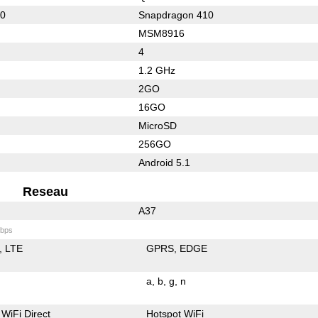
10
Snapdragon 410
MSM8916
4
1.2 GHz
2GO
16GO
MicroSD
256GO
Android 5.1
Reseau
A37
bps
LTE
GPRS
EDGE
a
b
g
n
WiFi Direct
Hotspot WiFi