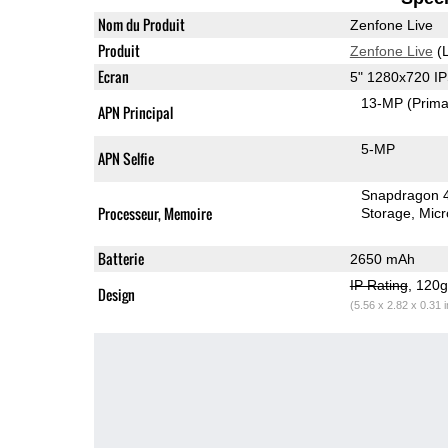
Nom du Produit
Zenfone Live
Produit
Zenfone Live
(L
Ecran
5" 1280x720 I
13-MP
(Prima
APN Principal
5-MP
APN Selfie
Snapdragon 
Processeur, Memoire
Storage
Mic
Batterie
2650 mAh
IP Rating
, 120
Design
(5.56 x 2.82 x 0.31 