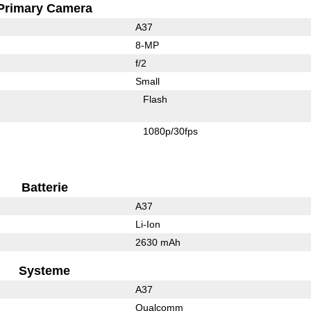
Primary Camera
A37
8-MP
f/2
Small
Flash
1080p/30fps
Batterie
A37
Li-Ion
2630 mAh
Systeme
A37
Qualcomm