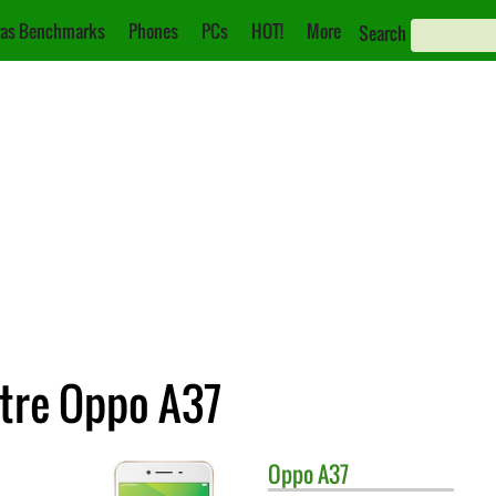
as Benchmarks
Phones
PCs
HOT!
More
Search
tre Oppo A37
Oppo
A37