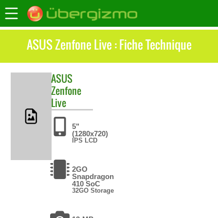
ASUS Zenfone Live : Fiche Technique
ASUS
Zenfone
Live
5"
(1280x720)
IPS LCD
2GO
Snapdragon
410 SoC
32GO Storage