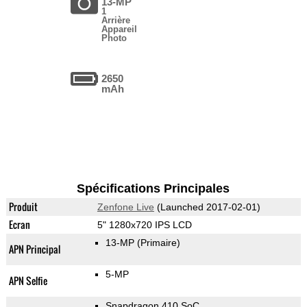
13-MP
1
Arrière
Appareil
Photo
2650
mAh
Spécifications Principales
Produit
Zenfone Live
(Launched 2017-02-01)
Ecran
5" 1280x720 IPS LCD
13-MP
(Primaire)
APN Principal
5-MP
APN Selfie
Snapdragon 410 SoC