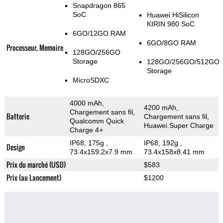
Snapdragon 865
SoC
Huawei HiSilicon
KIRIN 980 SoC
6GO/12GO RAM
6GO/8GO RAM
Processeur, Memoire
128GO/256GO
Storage
128GO/256GO/512GO
Storage
MicroSDXC
4000 mAh,
4200 mAh,
Chargement sans fil,
Batterie
Chargement sans fil,
Qualcomm Quick
Huawei Super Charge
Charge 4+
IP68, 175g
,
IP68, 192g
,
Design
73.4x159.2x7.9 mm
73.4x158x8.41 mm
Prix du marché (USD)
$583
Prix (au Lancement)
$1200