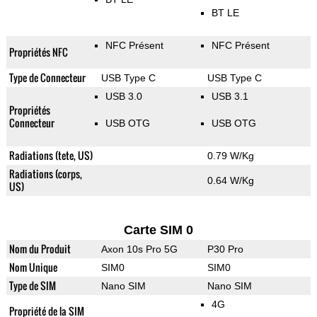
BT LE
NFC Présent
NFC Présent
Propriétés NFC
Type de Connecteur
USB Type C
USB Type C
USB 3.0
USB 3.1
Propriétés
Connecteur
USB OTG
USB OTG
Radiations (tete, US)
0.79 W/Kg
Radiations (corps,
0.64 W/Kg
US)
Carte SIM 0
Nom du Produit
Axon 10s Pro 5G
P30 Pro
Nom Unique
SIM0
SIM0
Type de SIM
Nano SIM
Nano SIM
4G
Propriété de la SIM