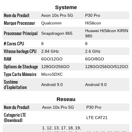
Systeme
Nom du Produit
Axon 10s Pro 5G
P30 Pro
Marque Processeur
Qualcomm
HiSilicon
Huawei HiSilicon KIRIN
Processeur Principal
Snapdragon 865
980
# Cores CPU
8
8
Vitesse horloge CPU
2.84 GHz
2.6 GHz
RAM
6GO/12GO
6GO/8GO
Options de Stockage
128GO/256GO
128GO/256GO/512GO
Type Carte Mémoire
MicroSDXC
Système
Android 9.0
Android 9.0
d'Exploitation
Reseau
Nom du Produit
Axon 10s Pro 5G
P30 Pro
Categorie LTE
LTE CAT21
(Download)
1, 12, 13, 17, 18, 19,