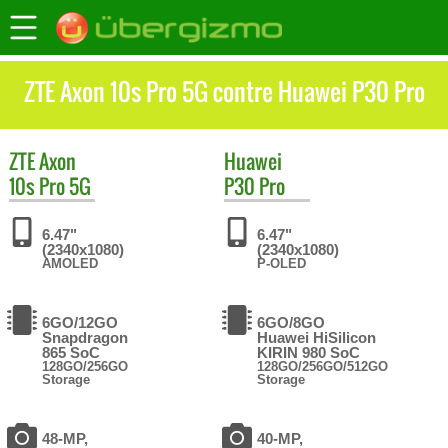
ZTE Axon 10s Pro 5G contre Huawei P30 Pro
ZTE
Axon
Huawei
10s Pro 5G
P30 Pro
6.47"
6.47"
(2340x1080)
(2340x1080)
AMOLED
P-OLED
6GO/12GO
6GO/8GO
Snapdragon
Huawei HiSilicon
865 SoC
KIRIN 980 SoC
128GO/256GO
128GO/256GO/512GO
Storage
Storage
48-MP,
40-MP,