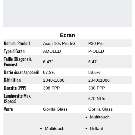
Ecran
Nom du Produit
Axon 10s Pro 5G
P30 Pro
Type d'Ecran
AMOLED
P-OLED
Taille (Diagonale,
6.47"
6.47"
Pouces)
Ratio écran/appareil
87.9%
88.6%
Définition
2340x1080
2340x1080
Densité (PPP)
398 PPP
398 PPP
Luminosité Max.
570 NITs
(Specs)
Verre
Gorilla Glass
Gorilla Glass
Multitouch
Multitouch
Brillant