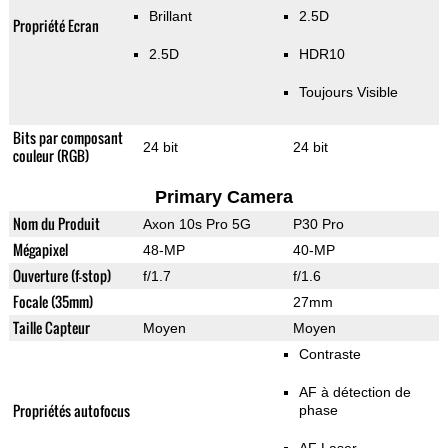
Brillant
2.5D
Propriété Ecran
2.5D
HDR10
Toujours Visible
Bits par composant
24 bit
24 bit
couleur (RGB)
Primary Camera
Nom du Produit
Axon 10s Pro 5G
P30 Pro
Mégapixel
48-MP
40-MP
Ouverture (f-stop)
f/1.7
f/1.6
Focale (35mm)
27mm
Taille Capteur
Moyen
Moyen
Contraste
AF à détection de
Propriétés autofocus
phase