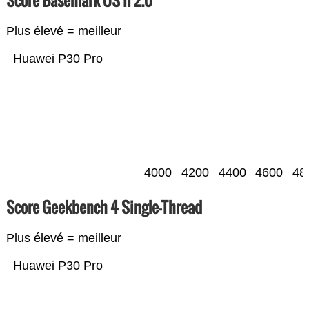
Score Basemark OS II 2.0
Plus élevé = meilleur
Huawei P30 Pro
4000
4200
4400
4600
48
Score Geekbench 4 Single-Thread
Plus élevé = meilleur
Huawei P30 Pro