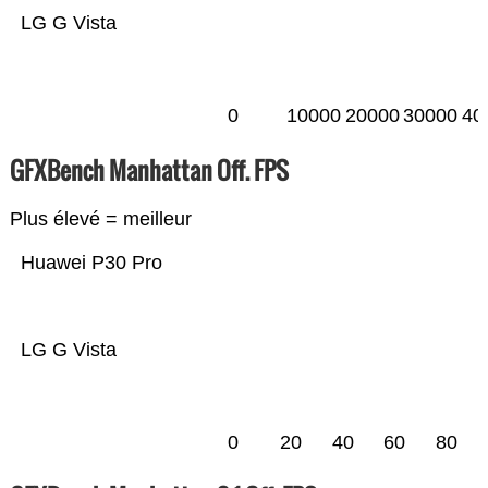
LG G Vista
0
10000
20000
30000
40
GFXBench Manhattan Off. FPS
Plus élevé = meilleur
Huawei P30 Pro
LG G Vista
0
20
40
60
80