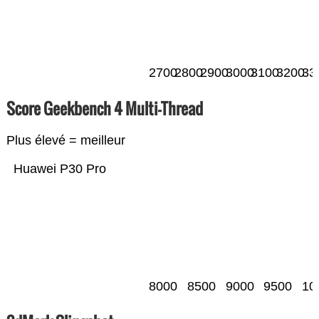
2700
2800
2900
3000
3100
3200
33
Score Geekbench 4 Multi-Thread
Plus élevé = meilleur
Huawei P30 Pro
8000
8500
9000
9500
10