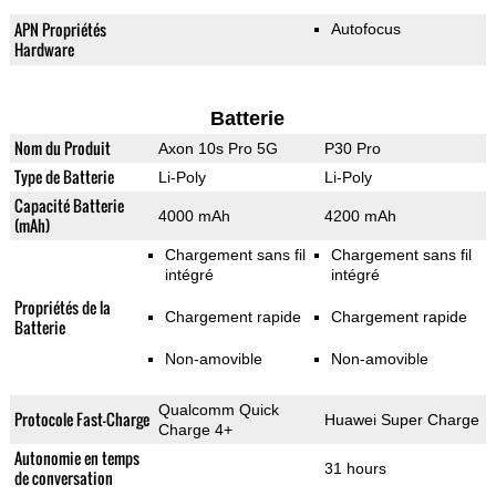
APN Propriétés
Autofocus
Hardware
Batterie
Nom du Produit
Axon 10s Pro 5G
P30 Pro
Type de Batterie
Li-Poly
Li-Poly
Capacité Batterie
4000 mAh
4200 mAh
(mAh)
Chargement sans fil
Chargement sans fil
intégré
intégré
Propriétés de la
Chargement rapide
Chargement rapide
Batterie
Non-amovible
Non-amovible
Qualcomm Quick
Protocole Fast-Charge
Huawei Super Charge
Charge 4+
Autonomie en temps
31 hours
de conversation