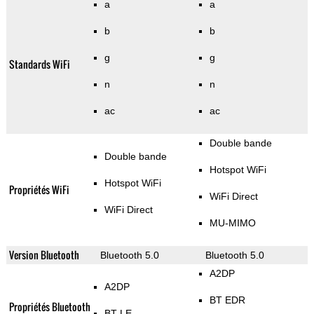
a
a
b
b
g
g
Standards WiFi
n
n
ac
ac
Double bande
Double bande
Hotspot WiFi
Hotspot WiFi
Propriétés WiFi
WiFi Direct
WiFi Direct
MU-MIMO
Version Bluetooth
Bluetooth 5.0
Bluetooth 5.0
A2DP
A2DP
BT EDR
Propriétés Bluetooth
BT LE