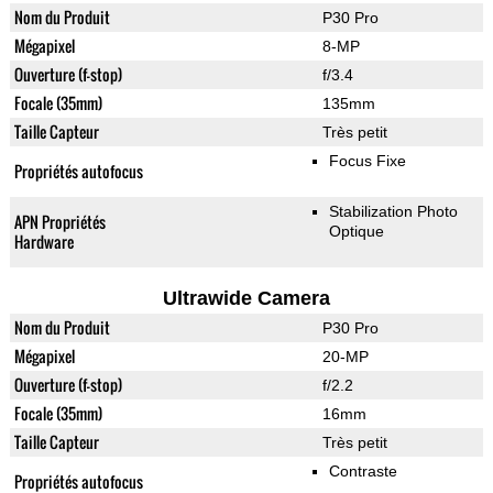
Nom du Produit
P30 Pro
Mégapixel
8-MP
Ouverture (f-stop)
f/3.4
Focale (35mm)
135mm
Taille Capteur
Très petit
Focus Fixe
Propriétés autofocus
Stabilization Photo
APN Propriétés
Optique
Hardware
Ultrawide Camera
Nom du Produit
P30 Pro
Mégapixel
20-MP
Ouverture (f-stop)
f/2.2
Focale (35mm)
16mm
Taille Capteur
Très petit
Contraste
Propriétés autofocus