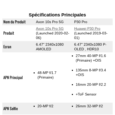
Spécifications Principales
Nom du Produit
Axon 10s Pro 5G
P30 Pro
Axon 10s Pro 5G
Huawei P30 Pro
Produit
(Launched 2020-02-
(Launched 2019-03-
06)
01)
6.47" 2340x1080
6.47" 2340x1080 P-
Ecran
AMOLED
OLED , HDR10
27mm 40-MP f/1.6
(Primaire)
+OIS
135mm 8-MP f/3.4
48-MP f/1.7
+OIS
APN Principal
(Primaire)
16mm 20-MP f/2.2
+ToF Sensor
20-MP f/2
26mm 32-MP f/2
APN Selfie