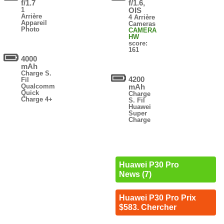
f/1.7
f/1.6,
1
OIS
Arrière
4 Arrière
Appareil
Cameras
Photo
CAMERA
HW
score:
161
4000
mAh
Charge S.
4200
Fil
Qualcomm
mAh
Quick
Charge
Charge 4+
S. Fil
Huawei
Super
Charge
Huawei P30 Pro
News (7)
Huawei P30 Pro Prix
$583. Chercher