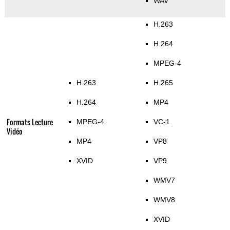
WAV
H.263
H.264
MPEG-4
H.263
H.265
H.264
MP4
Formats Lecture
MPEG-4
VC-1
Vidéo
MP4
VP8
XVID
VP9
WMV7
WMV8
XVID