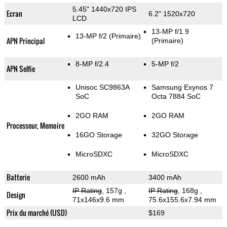
5.45" 1440x720 IPS
Ecran
6.2" 1520x720
LCD
13-MP f/1.9
13-MP f/2
(Primaire)
APN Principal
(Primaire)
8-MP f/2.4
5-MP f/2
APN Selfie
Unisoc SC9863A
Samsung Exynos 7
SoC
Octa 7884 SoC
2GO RAM
2GO RAM
Processeur, Memoire
16GO Storage
32GO Storage
MicroSDXC
MicroSDXC
Batterie
2600 mAh
3400 mAh
IP Rating
, 157g
,
IP Rating
, 168g
,
Design
71x146x9.6 mm
75.6x155.6x7.94 mm
Prix du marché (USD)
$169