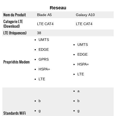
Reseau
Nom du Produit
Blade A5
Galaxy A10
Categorie LTE
LTE CAT4
LTE CAT4
(Download)
LTE (fréquences)
38
UMTS
UMTS
EDGE
EDGE
GPRS
Propriétés Modem
HSPA+
HSPA+
LTE
LTE
a
b
b
g
g
Standards WiFi