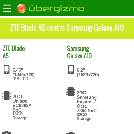
ZTE Blade A5 contre Samsung Galaxy A10
ZTE
Blade
Samsung
A5
Galaxy A10
5.45"
6.2"
(1440x720)
(1520x720)
IPS LCD
2GO
2GO
Samsung
Unisoc
Exynos 7
SC9863A
Octa
SoC
7884 SoC
16GO
32GO
Storage
Storage