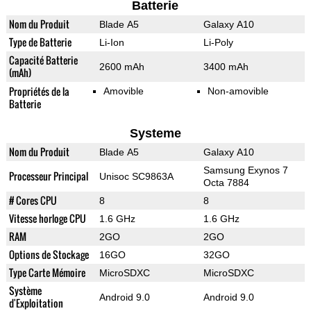
Batterie
Nom du Produit
Blade A5
Galaxy A10
Type de Batterie
Li-Ion
Li-Poly
Capacité Batterie
2600 mAh
3400 mAh
(mAh)
Propriétés de la
Amovible
Non-amovible
Batterie
Systeme
Nom du Produit
Blade A5
Galaxy A10
Samsung Exynos 7
Processeur Principal
Unisoc SC9863A
Octa 7884
# Cores CPU
8
8
Vitesse horloge CPU
1.6 GHz
1.6 GHz
RAM
2GO
2GO
Options de Stockage
16GO
32GO
Type Carte Mémoire
MicroSDXC
MicroSDXC
Système
Android 9.0
Android 9.0
d'Exploitation