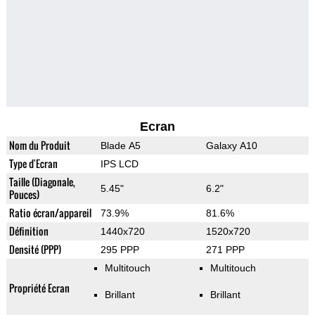
Ecran
Nom du Produit
Blade A5
Galaxy A10
Type d'Ecran
IPS LCD
Taille (Diagonale,
5.45"
6.2"
Pouces)
Ratio écran/appareil
73.9%
81.6%
Définition
1440x720
1520x720
Densité (PPP)
295 PPP
271 PPP
Multitouch
Multitouch
Propriété Ecran
Brillant
Brillant