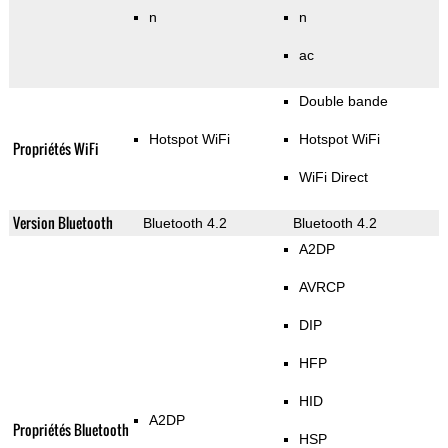
n
n
ac
Double bande
Hotspot WiFi
Hotspot WiFi
Propriétés WiFi
WiFi Direct
Version Bluetooth
Bluetooth 4.2
Bluetooth 4.2
A2DP
AVRCP
DIP
HFP
HID
A2DP
Propriétés Bluetooth
HSP