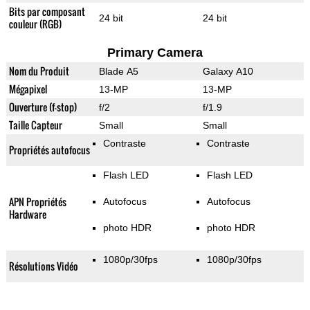
Bits par composant
24 bit
24 bit
couleur (RGB)
Primary Camera
Nom du Produit
Blade A5
Galaxy A10
Mégapixel
13-MP
13-MP
Ouverture (f-stop)
f/2
f/1.9
Taille Capteur
Small
Small
Contraste
Contraste
Propriétés autofocus
Flash LED
Flash LED
APN Propriétés
Autofocus
Autofocus
Hardware
photo HDR
photo HDR
1080p/30fps
1080p/30fps
Résolutions Vidéo