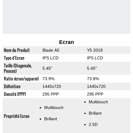
Ecran
Nom du Produit
Blade A5
Y5 2018
Type d'Ecran
IPS LCD
IPS LCD
Taille (Diagonale,
5.45"
5.45"
Pouces)
Ratio écran/appareil
73.9%
73.8%
Définition
1440x720
1440x720
Densité (PPP)
295 PPP
295 PPP
Multitouch
Multitouch
Brillant
Propriété Ecran
Brillant
2.5D