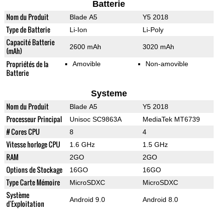
Batterie
Nom du Produit
Blade A5
Y5 2018
Type de Batterie
Li-Ion
Li-Poly
Capacité Batterie
2600 mAh
3020 mAh
(mAh)
Propriétés de la
Amovible
Non-amovible
Batterie
Systeme
Nom du Produit
Blade A5
Y5 2018
Processeur Principal
Unisoc SC9863A
MediaTek MT6739
# Cores CPU
8
4
Vitesse horloge CPU
1.6 GHz
1.5 GHz
RAM
2GO
2GO
Options de Stockage
16GO
16GO
Type Carte Mémoire
MicroSDXC
MicroSDXC
Système
Android 9.0
Android 8.0
d'Exploitation