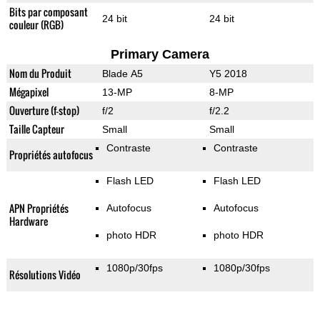
Bits par composant
24 bit
24 bit
couleur (RGB)
Primary Camera
Nom du Produit
Blade A5
Y5 2018
Mégapixel
13-MP
8-MP
Ouverture (f-stop)
f/2
f/2.2
Taille Capteur
Small
Small
Contraste
Contraste
Propriétés autofocus
Flash LED
Flash LED
APN Propriétés
Autofocus
Autofocus
Hardware
photo HDR
photo HDR
1080p/30fps
1080p/30fps
Résolutions Vidéo