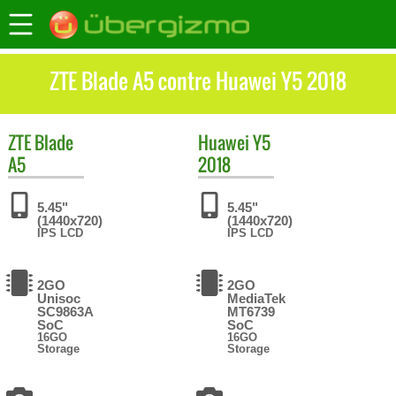
ZTE Blade A5 contre Huawei Y5 2018
ZTE
Blade
Huawei
Y5
A5
2018
5.45"
5.45"
(1440x720)
(1440x720)
IPS LCD
IPS LCD
2GO
2GO
Unisoc
MediaTek
SC9863A
MT6739
SoC
SoC
16GO
16GO
Storage
Storage