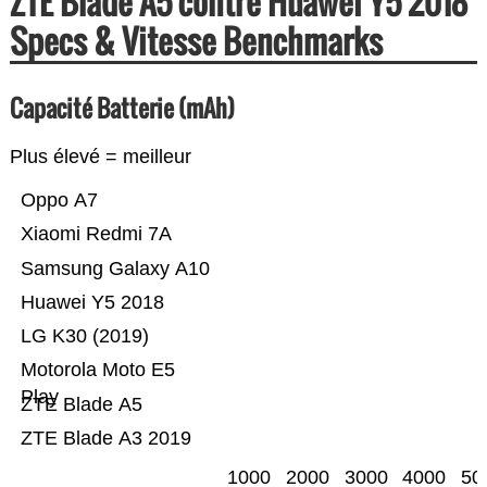
ZTE Blade A5 contre Huawei Y5 2018
Specs & Vitesse Benchmarks
Capacité Batterie (mAh)
Plus élevé = meilleur
Oppo A7
Xiaomi Redmi 7A
Samsung Galaxy A10
Huawei Y5 2018
LG K30 (2019)
Motorola Moto E5
Play
ZTE Blade A5
ZTE Blade A3 2019
1000
2000
3000
4000
50