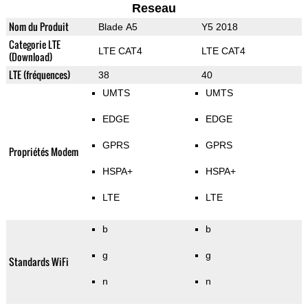
Reseau
Nom du Produit
Blade A5
Y5 2018
Categorie LTE
LTE CAT4
LTE CAT4
(Download)
LTE (fréquences)
38
40
UMTS
UMTS
EDGE
EDGE
GPRS
GPRS
Propriétés Modem
HSPA+
HSPA+
LTE
LTE
b
b
g
g
Standards WiFi
n
n