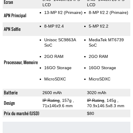
Ecran
LCD
LCD
13-MP f/2
(Primaire)
8-MP f/2.2
(Primaire)
APN Principal
8-MP f/2.4
5-MP f/2.2
APN Selfie
Unisoc SC9863A
MediaTek MT6739
SoC
SoC
2GO RAM
2GO RAM
Processeur, Memoire
16GO Storage
16GO Storage
MicroSDXC
MicroSDXC
Batterie
2600 mAh
3020 mAh
IP Rating
, 157g
,
IP Rating
, 145g
,
Design
71x146x9.6 mm
70.9x146.5x8.3 mm
Prix du marché (USD)
$80