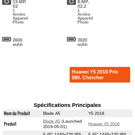
13-MP,
8-MP,
f/2
f/2.2
1
1
Arrière
Arrière
Appareil
Appareil
Photo
Photo
2600
3020
mAh
mAh
Huawei Y5 2018 Prix
$80. Chercher
Spécifications Principales
Nom du Produit
Blade A5
Y5 2018
Blade A5
(Launched
Produit
Huawei Y5 2018
2019-05-01)
5.45" 1440x720 IPS
5.45" 1440x720 IPS