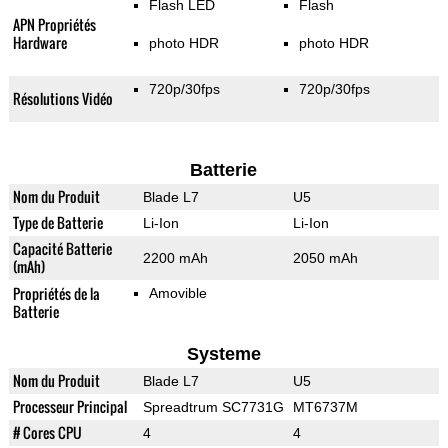
Flash LED
Flash
APN Propriétés
Hardware
photo HDR
photo HDR
720p/30fps
720p/30fps
Résolutions Vidéo
Batterie
Nom du Produit
Blade L7
U5
Type de Batterie
Li-Ion
Li-Ion
Capacité Batterie
2200 mAh
2050 mAh
(mAh)
Propriétés de la
Amovible
Batterie
Systeme
Nom du Produit
Blade L7
U5
Processeur Principal
Spreadtrum SC7731G
MT6737M
# Cores CPU
4
4