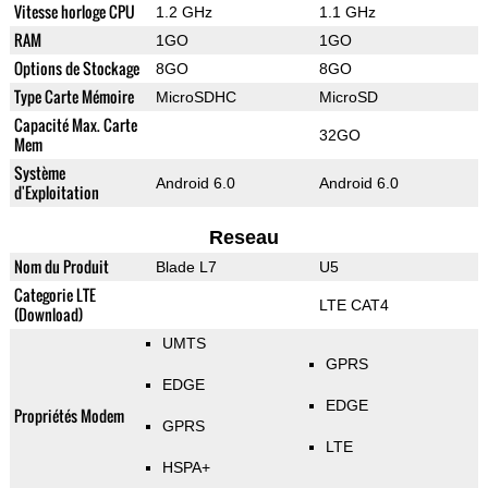
Vitesse horloge CPU
1.2 GHz
1.1 GHz
RAM
1GO
1GO
Options de Stockage
8GO
8GO
Type Carte Mémoire
MicroSDHC
MicroSD
Capacité Max. Carte
32GO
Mem
Système
Android 6.0
Android 6.0
d'Exploitation
Reseau
Nom du Produit
Blade L7
U5
Categorie LTE
LTE CAT4
(Download)
UMTS
GPRS
EDGE
EDGE
Propriétés Modem
GPRS
LTE
HSPA+