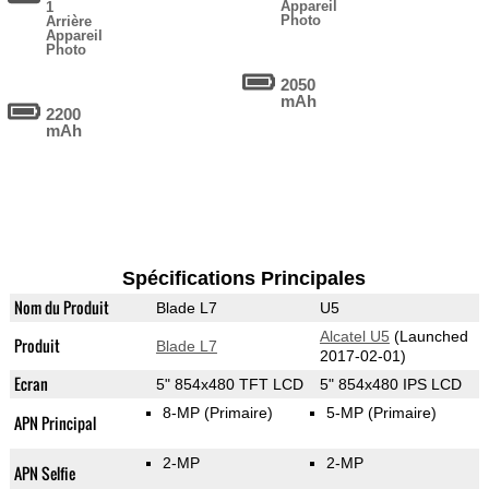
Appareil
1
Photo
Arrière
Appareil
Photo
2050
mAh
2200
mAh
Spécifications Principales
Nom du Produit
Blade L7
U5
Alcatel U5
(Launched
Produit
Blade L7
2017-02-01)
Ecran
5" 854x480 TFT LCD
5" 854x480 IPS LCD
8-MP
(Primaire)
5-MP
(Primaire)
APN Principal
2-MP
2-MP
APN Selfie