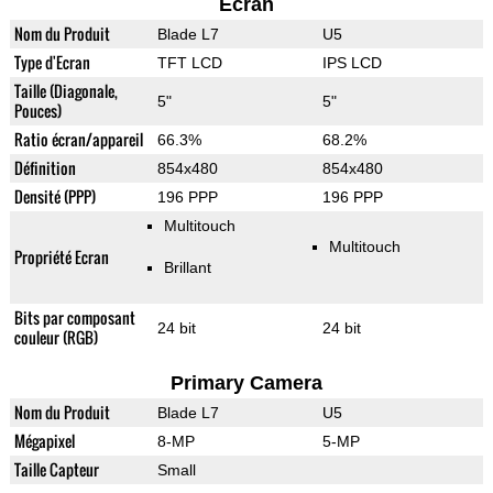
Ecran
Nom du Produit
Blade L7
U5
Type d'Ecran
TFT LCD
IPS LCD
Taille (Diagonale,
5"
5"
Pouces)
Ratio écran/appareil
66.3%
68.2%
Définition
854x480
854x480
Densité (PPP)
196 PPP
196 PPP
Multitouch
Multitouch
Propriété Ecran
Brillant
Bits par composant
24 bit
24 bit
couleur (RGB)
Primary Camera
Nom du Produit
Blade L7
U5
Mégapixel
8-MP
5-MP
Taille Capteur
Small