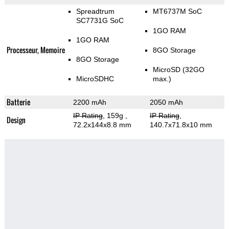
Spreadtrum
MT6737M SoC
SC7731G SoC
1GO RAM
1GO RAM
Processeur, Memoire
8GO Storage
8GO Storage
MicroSD (32GO
MicroSDHC
max.)
Batterie
2200 mAh
2050 mAh
IP Rating
, 159g
,
IP Rating
,
Design
72.2x144x8.8 mm
140.7x71.8x10 mm