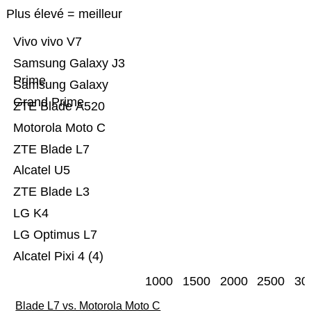
Plus élevé = meilleur
Vivo vivo V7
Samsung Galaxy J3
Prime
Samsung Galaxy
Grand Prime
ZTE Blade A520
Motorola Moto C
ZTE Blade L7
Alcatel U5
ZTE Blade L3
LG K4
LG Optimus L7
Alcatel Pixi 4 (4)
1000
1500
2000
2500
30
Blade L7 vs. Motorola Moto C