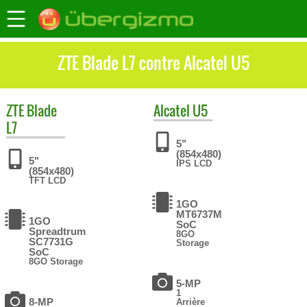
ZTE Blade L7 contre Alcatel U5
ZTE
Blade
Alcatel
U5
L7
5"
(854x480)
5"
IPS LCD
(854x480)
TFT LCD
1GO
MT6737M
1GO
SoC
Spreadtrum
8GO
SC7731G
Storage
SoC
8GO Storage
5-MP
1
8-MP
Arrière