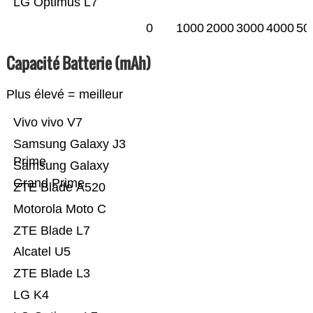
LG Optimus L7
0
1000
2000
3000
4000
50
Capacité Batterie (mAh)
Plus élevé = meilleur
Vivo vivo V7
Samsung Galaxy J3
Prime
Samsung Galaxy
Grand Prime
ZTE Blade A520
Motorola Moto C
ZTE Blade L7
Alcatel U5
ZTE Blade L3
LG K4