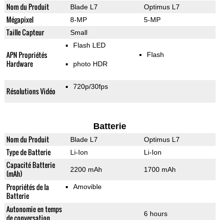
Nom du Produit
Blade L7
Optimus L7
Mégapixel
8-MP
5-MP
Taille Capteur
Small
Flash LED
APN Propriétés
Flash
Hardware
photo HDR
720p/30fps
Résolutions Vidéo
Batterie
Nom du Produit
Blade L7
Optimus L7
Type de Batterie
Li-Ion
Li-Ion
Capacité Batterie
2200 mAh
1700 mAh
(mAh)
Propriétés de la
Amovible
Batterie
Autonomie en temps
6 hours
de conversation