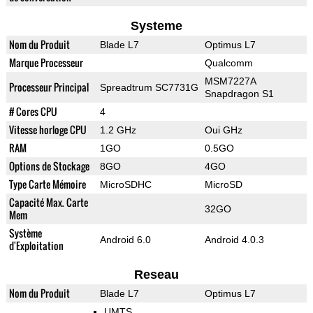
Systeme
Nom du Produit
Blade L7
Optimus L7
Marque Processeur
Qualcomm
MSM7227A
Processeur Principal
Spreadtrum SC7731G
Snapdragon S1
# Cores CPU
4
Vitesse horloge CPU
1.2 GHz
Oui GHz
RAM
1GO
0.5GO
Options de Stockage
8GO
4GO
Type Carte Mémoire
MicroSDHC
MicroSD
Capacité Max. Carte
32GO
Mem
Système
Android 6.0
Android 4.0.3
d'Exploitation
Reseau
Nom du Produit
Blade L7
Optimus L7
UMTS