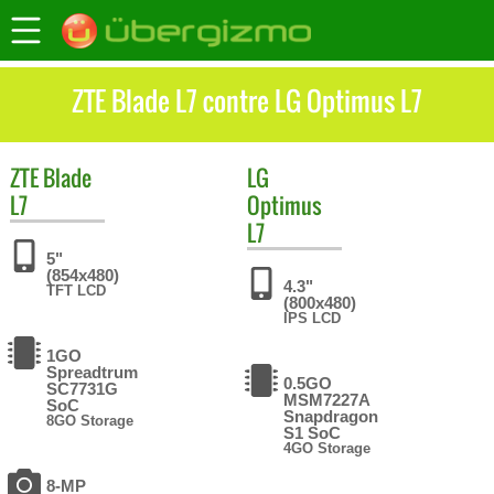
ZTE Blade L7 contre LG Optimus L7
ZTE
Blade
LG
L7
Optimus
L7
5"
(854x480)
4.3"
TFT LCD
(800x480)
IPS LCD
1GO
Spreadtrum
0.5GO
SC7731G
MSM7227A
SoC
Snapdragon
8GO Storage
S1 SoC
4GO Storage
8-MP