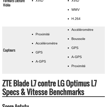
Formats Lecture
XVID
XVID
Vidéo
WMV
H.264
Accéléromètre
Proximité
Boussole
Accéléromètre
GPS
Capteurs
GPS
A-GPS
A-GPS
Proximité
ZTE Blade L7 contre LG Optimus L7
Specs & Vitesse Benchmarks
Score Antutu