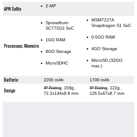
2-MP
APN Selfie
MSM7227A
Spreadtrum
Snapdragon S1 SoC
SC7731G SoC
0.5GO RAM
1GO RAM
Processeur, Memoire
4GO Storage
8GO Storage
MicroSD (32GO
MicroSDHC
max.)
Batterie
2200 mAh
1700 mAh
IP Rating
, 159g
,
IP Rating
, 122g
,
Design
72.2x144x8.8 mm
125.5x67x8.7 mm