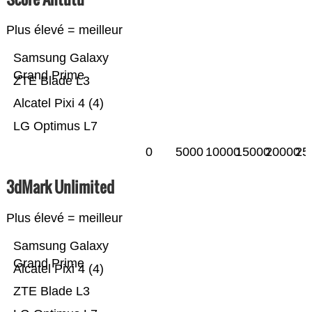
Plus élevé = meilleur
Samsung Galaxy
Grand Prime
ZTE Blade L3
Alcatel Pixi 4 (4)
LG Optimus L7
0
5000
10000
15000
20000
25
3dMark Unlimited
Plus élevé = meilleur
Samsung Galaxy
Grand Prime
Alcatel Pixi 4 (4)
ZTE Blade L3