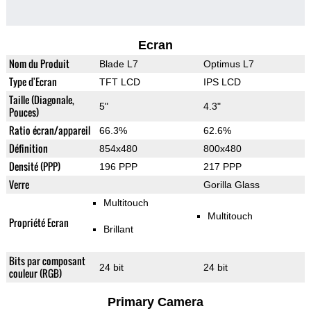
Ecran
Nom du Produit
Blade L7
Optimus L7
Type d'Ecran
TFT LCD
IPS LCD
Taille (Diagonale,
5"
4.3"
Pouces)
Ratio écran/appareil
66.3%
62.6%
Définition
854x480
800x480
Densité (PPP)
196 PPP
217 PPP
Verre
Gorilla Glass
Multitouch
Multitouch
Propriété Ecran
Brillant
Bits par composant
24 bit
24 bit
couleur (RGB)
Primary Camera