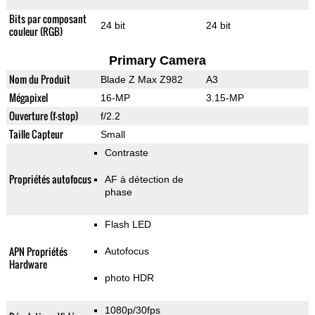
Bits par composant
24 bit
24 bit
couleur (RGB)
Primary Camera
Nom du Produit
Blade Z Max Z982
A3
Mégapixel
16-MP
3.15-MP
Ouverture (f-stop)
f/2.2
Taille Capteur
Small
Contraste
Propriétés autofocus
AF à détection de
phase
Flash LED
APN Propriétés
Autofocus
Hardware
photo HDR
1080p/30fps