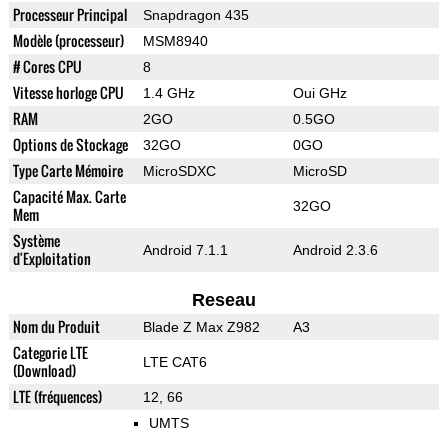
Processeur Principal
Snapdragon 435
Modèle (processeur)
MSM8940
# Cores CPU
8
Vitesse horloge CPU
1.4 GHz
Oui GHz
RAM
2GO
0.5GO
Options de Stockage
32GO
0GO
Type Carte Mémoire
MicroSDXC
MicroSD
Capacité Max. Carte
32GO
Mem
Système
Android 7.1.1
Android 2.3.6
d'Exploitation
Reseau
Nom du Produit
Blade Z Max Z982
A3
Categorie LTE
LTE CAT6
(Download)
LTE (fréquences)
12, 66
UMTS