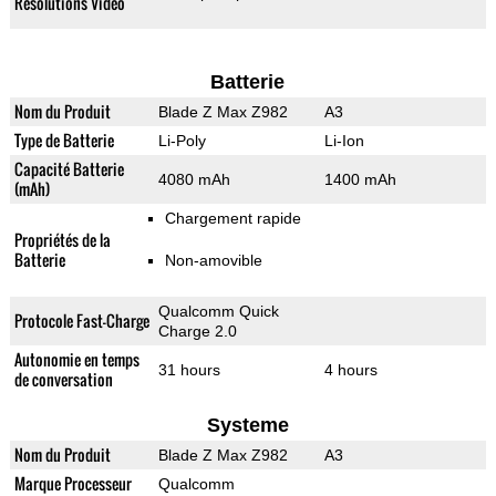
Résolutions Vidéo
Batterie
Nom du Produit
Blade Z Max Z982
A3
Type de Batterie
Li-Poly
Li-Ion
Capacité Batterie
4080 mAh
1400 mAh
(mAh)
Chargement rapide
Propriétés de la
Batterie
Non-amovible
Qualcomm Quick
Protocole Fast-Charge
Charge 2.0
Autonomie en temps
31 hours
4 hours
de conversation
Systeme
Nom du Produit
Blade Z Max Z982
A3
Marque Processeur
Qualcomm