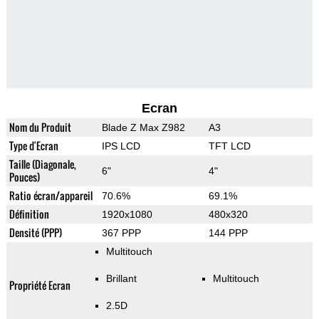
Ecran
Nom du Produit
Blade Z Max Z982
A3
Type d'Ecran
IPS LCD
TFT LCD
Taille (Diagonale,
6"
4"
Pouces)
Ratio écran/appareil
70.6%
69.1%
Définition
1920x1080
480x320
Densité (PPP)
367 PPP
144 PPP
Multitouch
Brillant
Multitouch
Propriété Ecran
2.5D