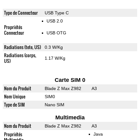
Type de Connecteur
USB Type C
USB 2.0
Propriétés
Connecteur
USB OTG
Radiations (tete, US)
0.3 W/Kg
Radiations (corps,
1.17 W/Kg
US)
Carte SIM 0
Nom du Produit
Blade Z Max Z982
A3
Nom Unique
SIM0
Type de SIM
Nano SIM
Multimedia
Nom du Produit
Blade Z Max Z982
A3
Propriétés
Java
Multimédia