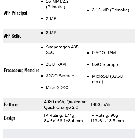
16-MP f/2.2
(Primaire)
3.15-MP
(Primaire)
APN Principal
2-MP
8-MP
APN Selfie
Snapdragon 435
SoC
0.5GO RAM
2GO RAM
0GO Storage
Processeur, Memoire
32GO Storage
MicroSD (32GO
max.)
MicroSDXC
4080 mAh, Qualcomm
Batterie
1400 mAh
Quick Charge 2.0
IP Rating
, 174g
,
IP Rating
, 90g
,
Design
84.6x166.1x8.4 mm
113x61x13.5 mm