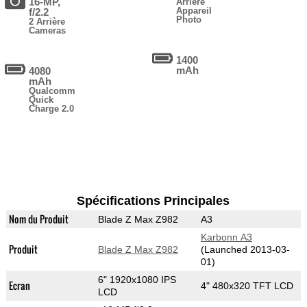
16-MP,
Arrière
Appareil
f/2.2
Photo
2 Arrière
Cameras
1400
mAh
4080
mAh
Qualcomm
Quick
Charge 2.0
Spécifications Principales
Nom du Produit
Blade Z Max Z982
A3
Karbonn A3
Produit
Blade Z Max Z982
(Launched 2013-03-
01)
6" 1920x1080 IPS
Ecran
4" 480x320 TFT LCD
LCD