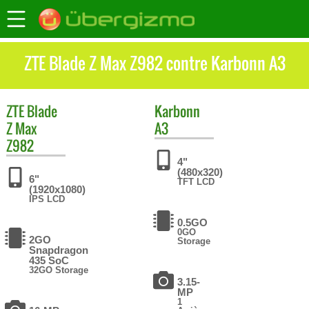
ZTE Blade Z Max Z982 contre Karbonn A3
ZTE
Blade
Karbonn
Z Max
A3
Z982
4"
(480x320)
6"
TFT LCD
(1920x1080)
IPS LCD
0.5GO
0GO
2GO
Storage
Snapdragon
435 SoC
32GO Storage
3.15-
MP
1