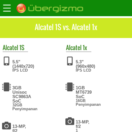
Alcatel 1S vs. Alcatel 1x
Alcatel
1S
Alcatel
1x
5.5"
5.3"
(1440x720)
(960x480)
IPS LCD
IPS LCD
3GB
1GB
Unisoc
MT6739
SC9863A
SoC
SoC
16GB
Penyimpanan
32GB
Penyimpanan
13-MP,
13-MP,
f/2
f/2
1