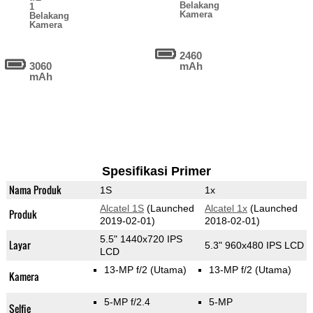
Belakang
1
Kamera
Belakang
Kamera
2460
3060
mAh
mAh
Spesifikasi Primer
Nama Produk
1S
1x
Alcatel 1S
(Launched
Alcatel 1x
(Launched
Produk
2019-02-01)
2018-02-01)
5.5" 1440x720 IPS
Layar
5.3" 960x480 IPS LCD
LCD
13-MP f/2
(Utama)
13-MP f/2
(Utama)
Kamera
5-MP f/2.4
5-MP
Selfie