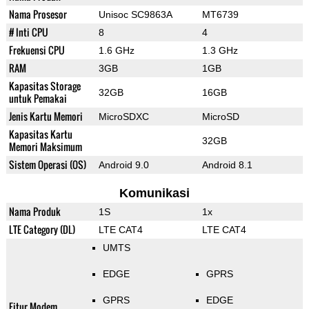
Nama Prosesor
Unisoc SC9863A
MT6739
# Inti CPU
8
4
Frekuensi CPU
1.6 GHz
1.3 GHz
RAM
3GB
1GB
Kapasitas Storage
32GB
16GB
untuk Pemakai
Jenis Kartu Memori
MicroSDXC
MicroSD
Kapasitas Kartu
32GB
Memori Maksimum
Sistem Operasi (OS)
Android 9.0
Android 8.1
Komunikasi
Nama Produk
1S
1x
LTE Category (DL)
LTE CAT4
LTE CAT4
UMTS
EDGE
GPRS
GPRS
EDGE
Fitur Modem