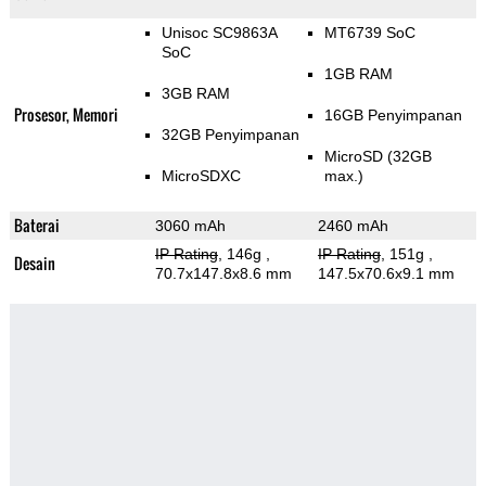
Unisoc SC9863A
MT6739 SoC
SoC
1GB RAM
3GB RAM
Prosesor, Memori
16GB Penyimpanan
32GB Penyimpanan
MicroSD (32GB
MicroSDXC
max.)
Baterai
3060 mAh
2460 mAh
IP Rating
, 146g
,
IP Rating
, 151g
,
Desain
70.7x147.8x8.6 mm
147.5x70.6x9.1 mm