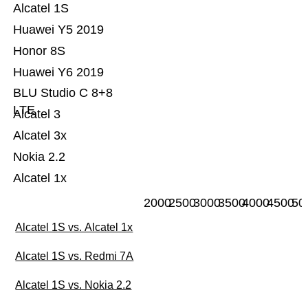
Alcatel 1S
Huawei Y5 2019
Honor 8S
Huawei Y6 2019
BLU Studio C 8+8
LTE
Alcatel 3
Alcatel 3x
Nokia 2.2
Alcatel 1x
2000
2500
3000
3500
4000
4500
50
Alcatel 1S vs. Alcatel 1x
Alcatel 1S vs. Redmi 7A
Alcatel 1S vs. Nokia 2.2