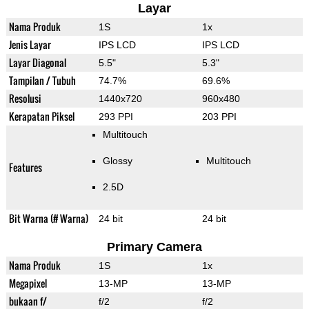
Layar
Nama Produk
1S
1x
Jenis Layar
IPS LCD
IPS LCD
Layar Diagonal
5.5"
5.3"
Tampilan / Tubuh
74.7%
69.6%
Resolusi
1440x720
960x480
Kerapatan Piksel
293 PPI
203 PPI
Multitouch
Glossy
Multitouch
Features
2.5D
Bit Warna (# Warna)
24 bit
24 bit
Primary Camera
Nama Produk
1S
1x
Megapixel
13-MP
13-MP
bukaan f/
f/2
f/2