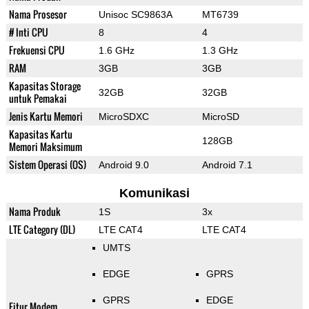
Nama Prosesor
Unisoc SC9863A
MT6739
# Inti CPU
8
4
Frekuensi CPU
1.6 GHz
1.3 GHz
RAM
3GB
3GB
Kapasitas Storage
32GB
32GB
untuk Pemakai
Jenis Kartu Memori
MicroSDXC
MicroSD
Kapasitas Kartu
128GB
Memori Maksimum
Sistem Operasi (OS)
Android 9.0
Android 7.1
Komunikasi
Nama Produk
1S
3x
LTE Category (DL)
LTE CAT4
LTE CAT4
UMTS
EDGE
GPRS
GPRS
EDGE
Fitur Modem