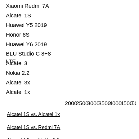
Xiaomi Redmi 7A
Alcatel 1S
Huawei Y5 2019
Honor 8S
Huawei Y6 2019
BLU Studio C 8+8
LTE
Alcatel 3
Nokia 2.2
Alcatel 3x
Alcatel 1x
2000
2500
3000
3500
4000
4500
50
Alcatel 1S vs. Alcatel 1x
Alcatel 1S vs. Redmi 7A