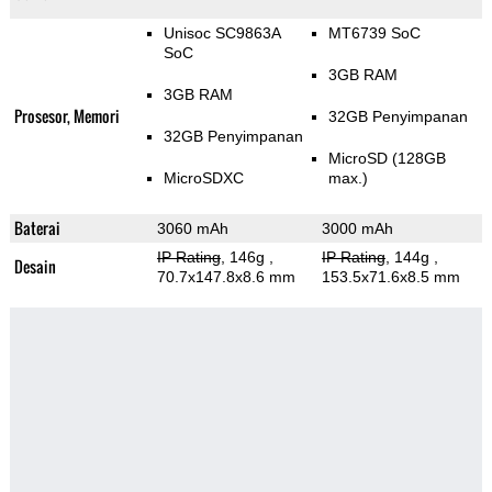
Unisoc SC9863A
MT6739 SoC
SoC
3GB RAM
3GB RAM
Prosesor, Memori
32GB Penyimpanan
32GB Penyimpanan
MicroSD (128GB
MicroSDXC
max.)
Baterai
3060 mAh
3000 mAh
IP Rating
, 146g
,
IP Rating
, 144g
,
Desain
70.7x147.8x8.6 mm
153.5x71.6x8.5 mm