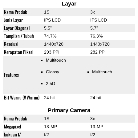
Layar
Nama Produk
1S
3x
Jenis Layar
IPS LCD
IPS LCD
Layar Diagonal
5.5"
5.7"
Tampilan / Tubuh
74.7%
76.3%
Resolusi
1440x720
1440x720
Kerapatan Piksel
293 PPI
282 PPI
Multitouch
Glossy
Multitouch
Features
2.5D
Bit Warna (# Warna)
24 bit
24 bit
Primary Camera
Nama Produk
1S
3x
Megapixel
13-MP
13-MP
bukaan f/
f/2
f/2