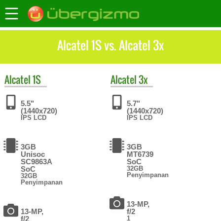
Alcatel 1S vs. Alcatel 3x
Alcatel
1S
Alcatel
3x
5.5"
5.7"
(1440x720)
(1440x720)
IPS LCD
IPS LCD
3GB
3GB
Unisoc
MT6739
SC9863A
SoC
SoC
32GB
Penyimpanan
32GB
Penyimpanan
13-MP,
13-MP,
f/2
f/2
1