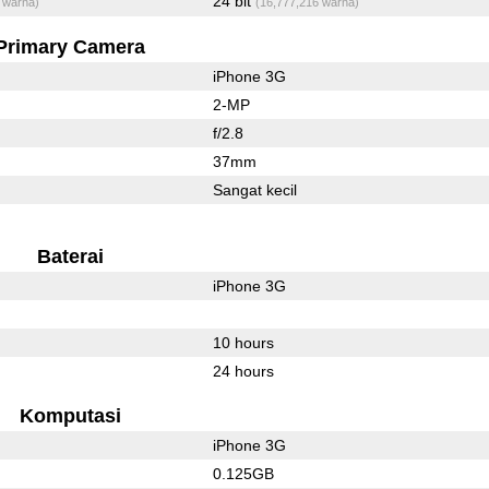
24 bit
 warna)
(16,777,216 warna)
Primary Camera
iPhone 3G
2-MP
f/2.8
37mm
Sangat kecil
Baterai
iPhone 3G
10 hours
24 hours
Komputasi
iPhone 3G
0.125GB