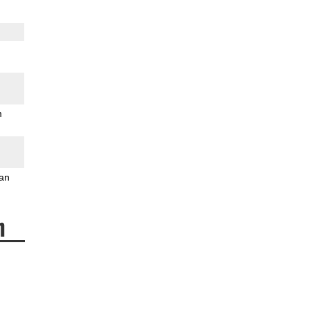
m
an
n