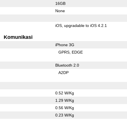
16GB
None
iOS, upgradable to iOS 4.2.1
Komunikasi
iPhone 3G
GPRS
EDGE
Bluetooth 2.0
A2DP
0.52 W/Kg
1.29 W/Kg
0.56 W/Kg
0.23 W/Kg