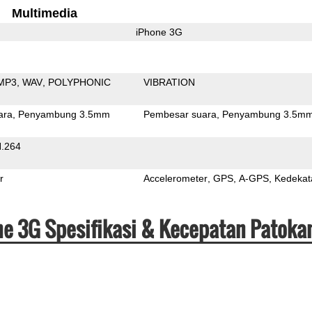
Multimedia
iPhone 3G
MP3
WAV
POLYPHONIC
VIBRATION
ara
Penyambung 3.5mm
Pembesar suara
Penyambung 3.5m
.264
r
Accelerometer
GPS
A-GPS
Kedekat
one 3G Spesifikasi & Kecepatan Patoka