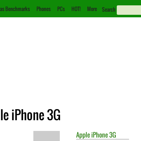
as Benchmarks
Phones
PCs
HOT!
More
Search
le iPhone 3G
Apple
iPhone 3G