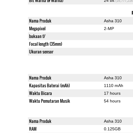
Bit Warna (# Warna)
24 bit
(16,777,216
Nama Produk
Asha 310
Megapixel
2-MP
bukaan f/
Focal length (35mm)
Ukuran sensor
Nama Produk
Asha 310
Kapasitas Baterai (mAh)
1110 mAh
Waktu Bicara
17 hours
Waktu Pemutaran Musik
54 hours
Nama Produk
Asha 310
RAM
0.125GB