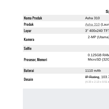
S
Nama Produk
Asha 310
Produk
Asha 310
(Laun
Layar
3" 400x240 TF
2-MP
(Utama
Kamera
Selfie
0.125GB RA
Prosesor, Memori
MicroSD (32
Baterai
1110 mAh
IP Rating
, 103
Desain
(4.33 x 2.13 x 0.51 