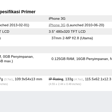
pesifikasi Primer
iPhone 3G
ched 2013-02-01)
iPhone 3G
(Launched 2010-06-20)
T LCD
3.5" 480x320 TFT LCD
)
37mm 2-MP f/2.8
(Utama)
M
0GB Penyimpanan
0.125GB RAM
16GB Penyimpanan
GB max.)
.7g
, 109.9x54x13 mm
IP Rating
, 133g
, 115.5x62.1x12.
(3.7oz)
(4.7oz)
inches)
(4.55 x 2.44 x 0.48 inches)