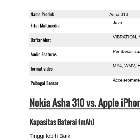
Nama Produk
Asha 310
Java
Fitur Multimedia
VIBRATION
Daftar Alert
Pembesar su
Audio Features
MP4
WMV
H
format video
Acceleromete
Pelbagai Sensor
Nokia Asha 310 vs. Apple iPh
Kapasitas Baterai (mAh)
Tinggi lebih Baik