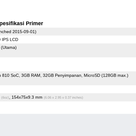
pesifikasi Primer
nched 2015-09-01)
0 IPS LCD
8
(Utama)
n 810 SoC
3GB RAM
32GB Penyimpanan
MicroSD (128GB max.)
g
, 154x75x9.3 mm
(6oz)
(6.06 x 2.95 x 0.37 inches)