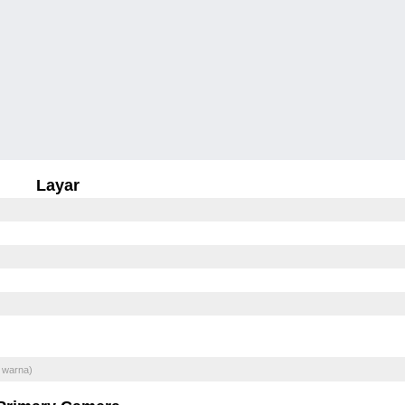
Layar
 warna)