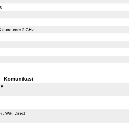
10
& quad-core 2 GHz
Komunikasi
GE
Fi
WiFi Direct