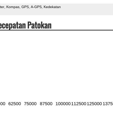
ter
Kompas
GPS
A-GPS
Kedekatan
Kecepatan Patokan
000
62500
75000
87500
100000
112500
125000
1375