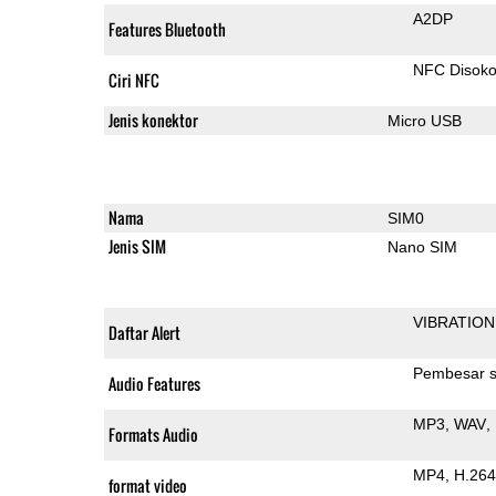
A2DP
Features Bluetooth
NFC Disok
Ciri NFC
Jenis konektor
Micro USB
Nama
SIM0
Jenis SIM
Nano SIM
VIBRATION
Daftar Alert
Pembesar s
Audio Features
MP3
WAV
Formats Audio
MP4
H.264
format video