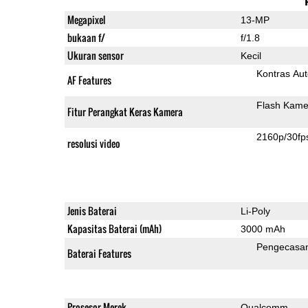
Megapixel
13-MP
bukaan f/
f/1.8
Ukuran sensor
Kecil
Kontras Aut
AF Features
Flash Kame
Fitur Perangkat Keras Kamera
2160p/30fp
resolusi video
Jenis Baterai
Li-Poly
Kapasitas Baterai (mAh)
3000 mAh
Pengecasa
Baterai Features
Prosesor Merek
Qualcomm