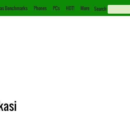
as Benchmarks
Phones
PCs
HOT!
More
Search
kasi