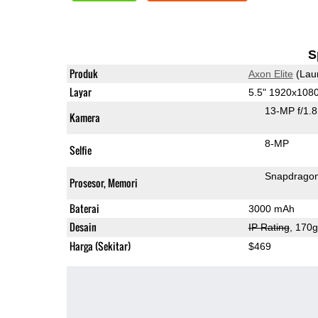
S
Produk
Axon Elite
(Lau
Layar
5.5" 1920x108
13-MP f/1.
Kamera
8-MP
Selfie
Snapdrago
Prosesor, Memori
Baterai
3000 mAh
Desain
IP Rating
, 170
Harga (Sekitar)
$469