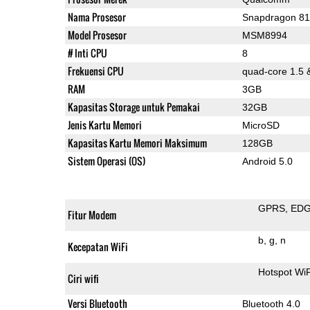
Nama Prosesor
Snapdragon 8
Model Prosesor
MSM8994
# Inti CPU
8
Frekuensi CPU
quad-core 1.5 
RAM
3GB
Kapasitas Storage untuk Pemakai
32GB
Jenis Kartu Memori
MicroSD
Kapasitas Kartu Memori Maksimum
128GB
Sistem Operasi (OS)
Android 5.0
GPRS
ED
Fitur Modem
b
g
n
Kecepatan WiFi
Hotspot Wi
Ciri wifi
Versi Bluetooth
Bluetooth 4.0