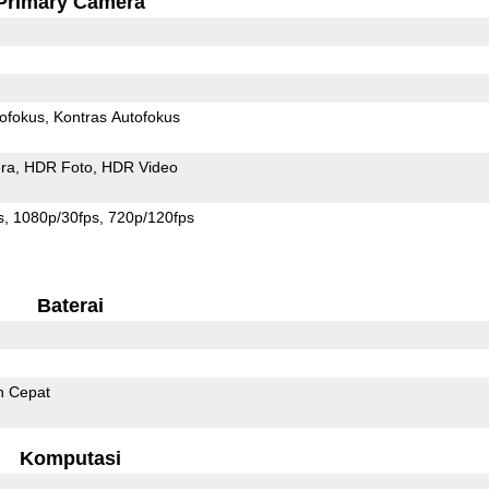
Primary Camera
ofokus
Kontras Autofokus
ra
HDR Foto
HDR Video
s
1080p/30fps
720p/120fps
Baterai
n Cepat
Komputasi