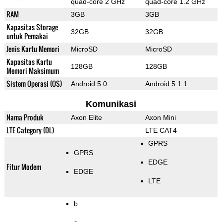
quad-core 2 GHz
quad-core 1.2 GHz
RAM
3GB
3GB
Kapasitas Storage
32GB
32GB
untuk Pemakai
Jenis Kartu Memori
MicroSD
MicroSD
Kapasitas Kartu
128GB
128GB
Memori Maksimum
Sistem Operasi (OS)
Android 5.0
Android 5.1.1
Komunikasi
Nama Produk
Axon Elite
Axon Mini
LTE Category (DL)
LTE CAT4
GPRS
GPRS
EDGE
Fitur Modem
EDGE
LTE
b