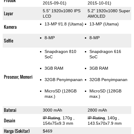
Produk
2015-09-01)
2015-10-01)
5.5" 1920x1080 IPS
5.2" 1920x1080 Super
Layar
LCD
AMOLED
13-MP f/1.8
(Utama)
13-MP
(Utama)
Kamera
8-MP
8-MP
Selfie
Snapdragon 810
Snapdragon 616
SoC
SoC
3GB RAM
3GB RAM
Prosesor, Memori
32GB Penyimpanan
32GB Penyimpanan
MicroSD (128GB
MicroSD (128GB
max.)
max.)
Baterai
3000 mAh
2800 mAh
IP Rating
, 170g
,
IP Rating
, 140g
,
Desain
154x75x9.3 mm
143.5x70x7.9 mm
Harga (Sekitar)
$469