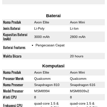
Baterai
Nama Produk
Axon Elite
Axon Mini
Jenis Baterai
Li-Poly
Li-Ion
Kapasitas Baterai
3000 mAh
2800 mAh
(mAh)
Pengecasan Cepat
Baterai Features
Waktu Bicara
20 hours
Komputasi
Nama Produk
Axon Elite
Axon Mini
Prosesor Merek
Qualcomm
Qualcomm
Nama Prosesor
Snapdragon 810
Snapdragon 616
Model Prosesor
MSM8994
MSM8939v2
# Inti CPU
8
8
quad-core 1.5 &
quad-core 1.5 &
Frekuensi CPU