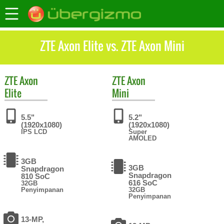
ZTE Axon Elite vs. ZTE Axon Mini
ZTE
Axon
ZTE
Axon
Elite
Mini
5.5"
5.2"
(1920x1080)
(1920x1080)
IPS LCD
Super
AMOLED
3GB
3GB
Snapdragon
Snapdragon
810 SoC
616 SoC
32GB
Penyimpanan
32GB
Penyimpanan
13-MP,