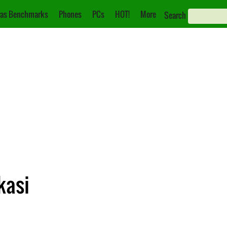
as Benchmarks
Phones
PCs
HOT!
More
Search
kasi