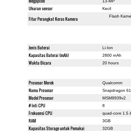
Megapixel
13-MP
Ukuran sensor
Kecil
Flash Kame
Fitur Perangkat Keras Kamera
Jenis Baterai
Li-Ion
Kapasitas Baterai (mAh)
2800 mAh
Waktu Bicara
20 hours
Prosesor Merek
Qualcomm
Nama Prosesor
Snapdragon 6
Model Prosesor
MSM8939v2
# Inti CPU
8
Frekuensi CPU
quad-core 1.5 
RAM
3GB
Kapasitas Storage untuk Pemakai
32GB