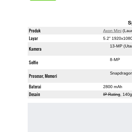
S
Produk
Axon Mini
(Lau
Layar
5.2" 1920x10
13-MP
(Ut
Kamera
8-MP
Selfie
Snapdrago
Prosesor, Memori
Baterai
2800 mAh
Desain
IP Rating
, 140