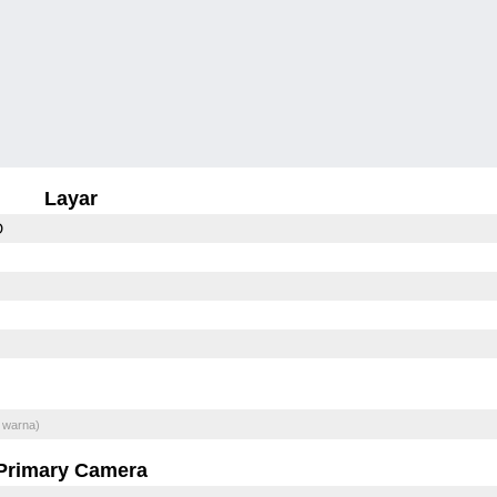
Layar
D
 warna)
Primary Camera