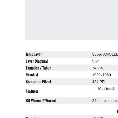
Jenis Layar
Super AMOLE
Layar Diagonal
5.2"
Tampilan / Tubuh
74.2%
Resolusi
1920x1080
Kerapatan Piksel
424 PPI
Multitouch
Features
Bit Warna (# Warna)
24 bit
(16,777,216