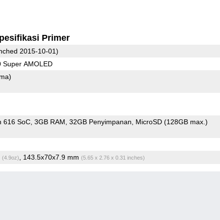
pesifikasi Primer
nched 2015-10-01)
80 Super AMOLED
ama)
n 616 SoC
3GB RAM
32GB Penyimpanan
MicroSD (128GB max.)
g
, 143.5x70x7.9 mm
(4.9oz)
(5.65 x 2.76 x 0.31 inches)