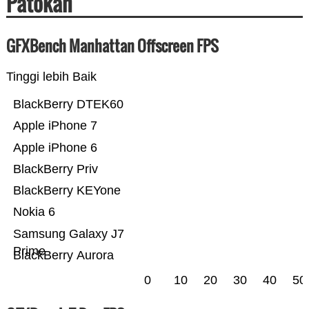
Patokan
GFXBench Manhattan Offscreen FPS
Tinggi lebih Baik
BlackBerry DTEK60
Apple iPhone 7
Apple iPhone 6
BlackBerry Priv
BlackBerry KEYone
Nokia 6
Samsung Galaxy J7
Prime
BlackBerry Aurora
0
10
20
30
40
50