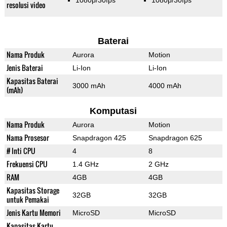
1080p/30fps
1080p/30fps
resolusi video
Baterai
Nama Produk
Aurora
Motion
Jenis Baterai
Li-Ion
Li-Ion
Kapasitas Baterai
3000 mAh
4000 mAh
(mAh)
Komputasi
Nama Produk
Aurora
Motion
Nama Prosesor
Snapdragon 425
Snapdragon 625
# Inti CPU
4
8
Frekuensi CPU
1.4 GHz
2 GHz
RAM
4GB
4GB
Kapasitas Storage
32GB
32GB
untuk Pemakai
Jenis Kartu Memori
MicroSD
MicroSD
Kapasitas Kartu