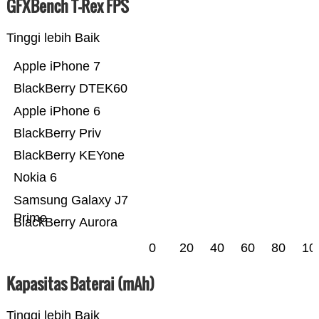
GFXBench T-Rex FPS
Tinggi lebih Baik
Apple iPhone 7
BlackBerry DTEK60
Apple iPhone 6
BlackBerry Priv
BlackBerry KEYone
Nokia 6
Samsung Galaxy J7
Prime
BlackBerry Aurora
0
20
40
60
80
10
Kapasitas Baterai (mAh)
Tinggi lebih Baik