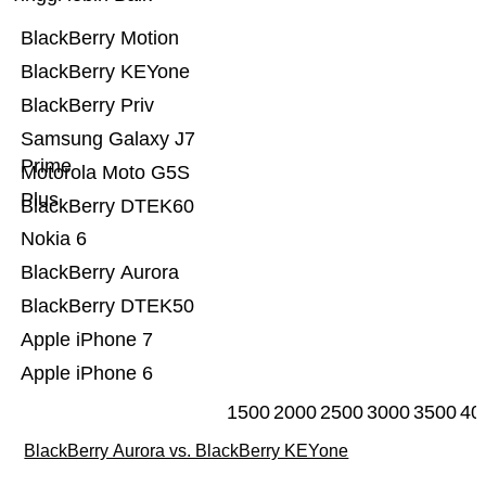
BlackBerry Motion
BlackBerry KEYone
BlackBerry Priv
Samsung Galaxy J7
Prime
Motorola Moto G5S
Plus
BlackBerry DTEK60
Nokia 6
BlackBerry Aurora
BlackBerry DTEK50
Apple iPhone 7
Apple iPhone 6
1500
2000
2500
3000
3500
40
BlackBerry Aurora vs. BlackBerry KEYone