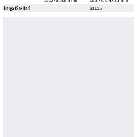
152x76.8x8.5 mm
155.7x75.4x8.1 mm
Harga (Sekitar)
$1115