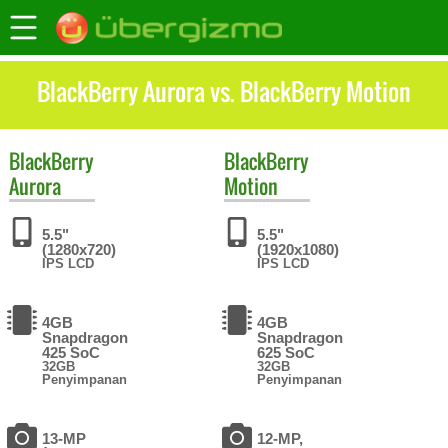
BlackBerry Aurora vs. BlackBerry Motion
BlackBerry
BlackBerry
Aurora
Motion
5.5"
5.5"
(1280x720)
(1920x1080)
IPS LCD
IPS LCD
4GB
4GB
Snapdragon
Snapdragon
425 SoC
625 SoC
32GB
32GB
Penyimpanan
Penyimpanan
13-MP
12-MP,