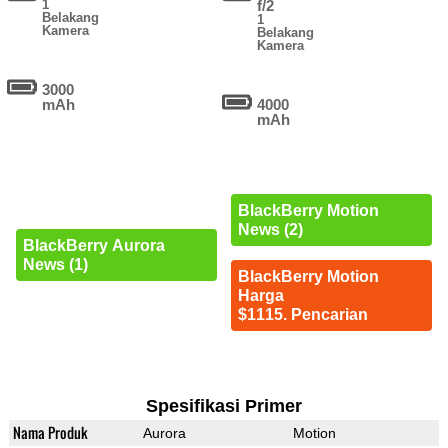
1
f/2
Belakang
1
Kamera
Belakang
Kamera
3000
mAh
4000
mAh
BlackBerry Motion
News (2)
BlackBerry Aurora
News (1)
BlackBerry Motion
Harga
$1115. Pencarian
Spesifikasi Primer
Nama Produk
Aurora
Motion