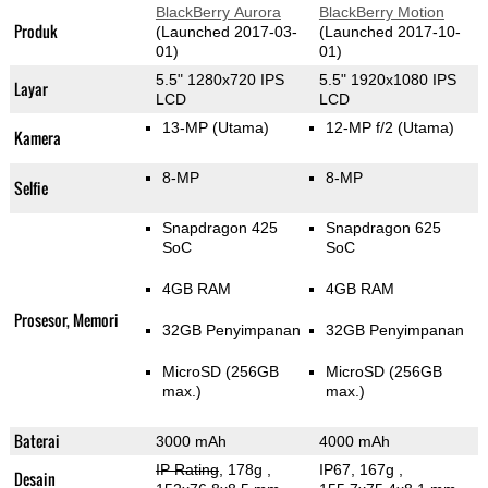
BlackBerry Aurora
BlackBerry Motion
Produk
(Launched 2017-03-
(Launched 2017-10-
01)
01)
5.5" 1280x720 IPS
5.5" 1920x1080 IPS
Layar
LCD
LCD
13-MP
(Utama)
12-MP f/2
(Utama)
Kamera
8-MP
8-MP
Selfie
Snapdragon 425
Snapdragon 625
SoC
SoC
4GB RAM
4GB RAM
Prosesor, Memori
32GB Penyimpanan
32GB Penyimpanan
MicroSD (256GB
MicroSD (256GB
max.)
max.)
Baterai
3000 mAh
4000 mAh
IP Rating
, 178g
,
IP67, 167g
,
Desain