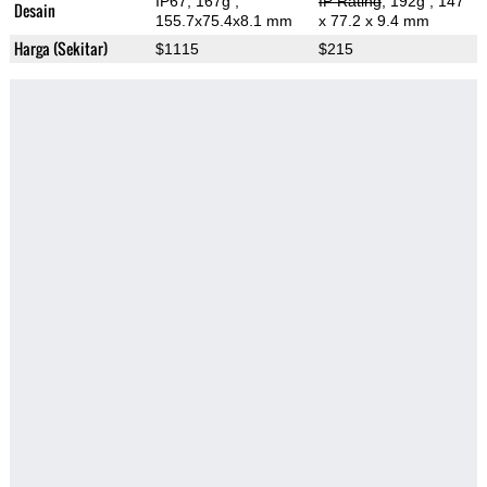
IP67, 167g
,
IP Rating
, 192g
, 147
Desain
155.7x75.4x8.1 mm
x 77.2 x 9.4 mm
Harga (Sekitar)
$1115
$215