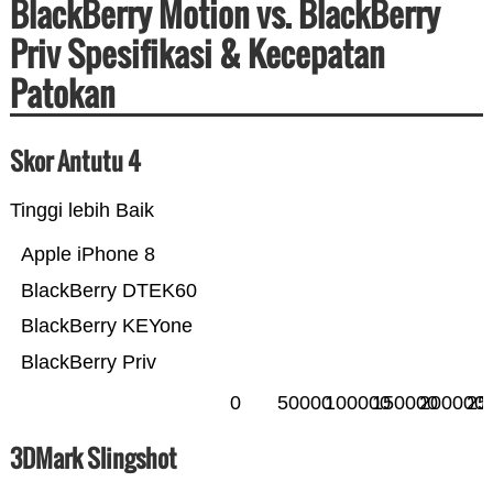
BlackBerry Motion vs. BlackBerry
Priv Spesifikasi & Kecepatan
Patokan
Skor Antutu 4
Tinggi lebih Baik
Apple iPhone 8
BlackBerry DTEK60
BlackBerry KEYone
BlackBerry Priv
0
50000
100000
150000
200000
25
3DMark Slingshot