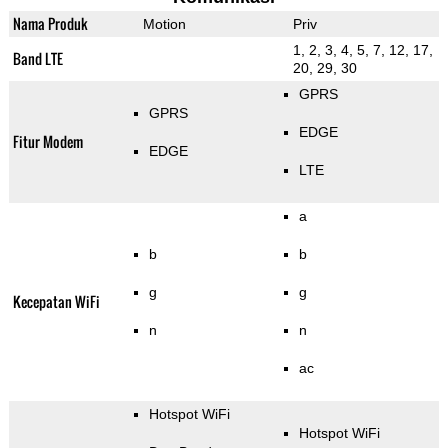
Nama Produk
Motion
Priv
1, 2, 3, 4, 5, 7, 12, 17,
Band LTE
20, 29, 30
GPRS
GPRS
EDGE
Fitur Modem
EDGE
LTE
a
b
b
g
g
Kecepatan WiFi
n
n
ac
Hotspot WiFi
Hotspot WiFi