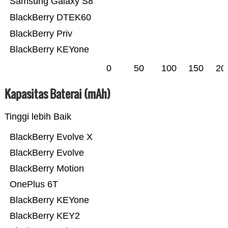
Samsung Galaxy S8
BlackBerry DTEK60
BlackBerry Priv
BlackBerry KEYone
0
50
100
150
20
Kapasitas Baterai (mAh)
Tinggi lebih Baik
BlackBerry Evolve X
BlackBerry Evolve
BlackBerry Motion
OnePlus 6T
BlackBerry KEYone
BlackBerry KEY2