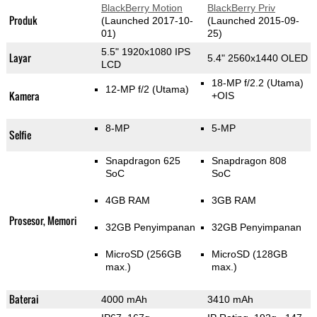
BlackBerry Motion
BlackBerry Priv
Produk
(Launched 2017-10-
(Launched 2015-09-
01)
25)
5.5" 1920x1080 IPS
Layar
5.4" 2560x1440 OLED
LCD
18-MP f/2.2
(Utama)
12-MP f/2
(Utama)
Kamera
+OIS
8-MP
5-MP
Selfie
Snapdragon 625
Snapdragon 808
SoC
SoC
4GB RAM
3GB RAM
Prosesor, Memori
32GB Penyimpanan
32GB Penyimpanan
MicroSD (256GB
MicroSD (128GB
max.)
max.)
Baterai
4000 mAh
3410 mAh