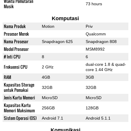
Waktu Pemutaran
73 hours
Musik
Komputasi
Nama Produk
Motion
Priv
Prosesor Merek
Qualcomm
Nama Prosesor
Snapdragon 625
Snapdragon 808
Model Prosesor
MSM8992
# Inti CPU
8
6
dual-core 1.8 & quad-
Frekuensi CPU
2 GHz
core 1.44 GHz
RAM
4GB
3GB
Kapasitas Storage
32GB
32GB
untuk Pemakai
Jenis Kartu Memori
MicroSD
MicroSD
Kapasitas Kartu
256GB
128GB
Memori Maksimum
Sistem Operasi (OS)
Android 7.1
Android 5.1.1
Komunikasi