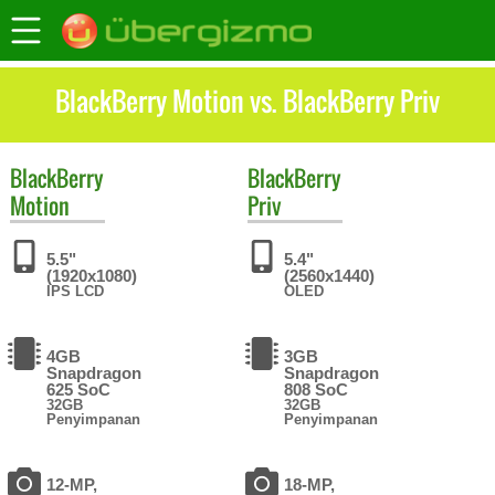
BlackBerry Motion vs. BlackBerry Priv
BlackBerry
BlackBerry
Motion
Priv
5.5"
5.4"
(1920x1080)
(2560x1440)
IPS LCD
OLED
4GB
3GB
Snapdragon
Snapdragon
625 SoC
808 SoC
32GB
32GB
Penyimpanan
Penyimpanan
12-MP,
18-MP,