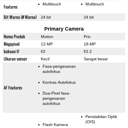
Multitouch
Multitouch
Features
Bit Warna (# Warna)
24 bit
24 bit
Primary Camera
Nama Produk
Motion
Priv
Megapixel
12-MP
18-MP
bukaan f/
f/2
f/2.2
Ukuran sensor
Kecil
Sangat besar
Fasa-pengesanan
autofokus
Kontras Autofokus
AF Features
Dua-Pixel fasa-
pengesanan
autofokus
Penstabilan Optik
(OIS)
Flash Kamera