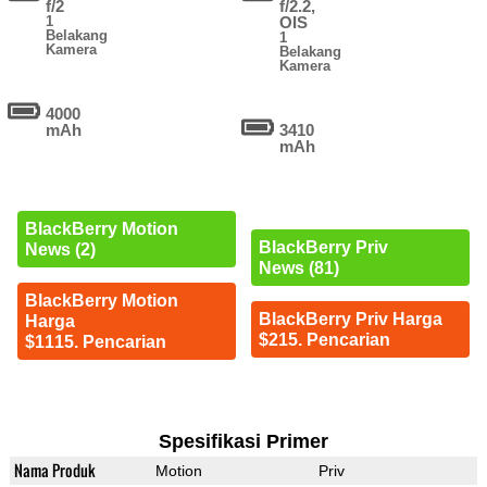
f/2
f/2.2,
1
OIS
Belakang
1
Kamera
Belakang
Kamera
4000
mAh
3410
mAh
BlackBerry Motion
BlackBerry Priv
News (2)
News (81)
BlackBerry Motion
BlackBerry Priv Harga
Harga
$215. Pencarian
$1115. Pencarian
Spesifikasi Primer
Nama Produk
Motion
Priv