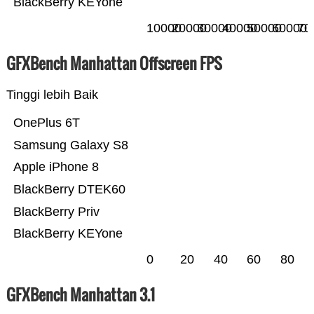
BlackBerry KEYone
10000
20000
30000
40000
50000
60000
70
GFXBench Manhattan Offscreen FPS
Tinggi lebih Baik
OnePlus 6T
Samsung Galaxy S8
Apple iPhone 8
BlackBerry DTEK60
BlackBerry Priv
BlackBerry KEYone
0
20
40
60
80
GFXBench Manhattan 3.1