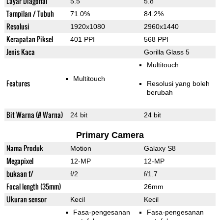
Layar Diagonal
5.5"
5.8"
Tampilan / Tubuh
71.0%
84.2%
Resolusi
1920x1080
2960x1440
Kerapatan Piksel
401 PPI
568 PPI
Jenis Kaca
Gorilla Glass 5
Multitouch
Multitouch
Features
Resolusi yang boleh
berubah
Bit Warna (# Warna)
24 bit
24 bit
Primary Camera
Nama Produk
Motion
Galaxy S8
Megapixel
12-MP
12-MP
bukaan f/
f/2
f/1.7
Focal length (35mm)
26mm
Ukuran sensor
Kecil
Kecil
Fasa-pengesanan
Fasa-pengesanan