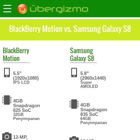
BlackBerry Motion vs. Samsung Galaxy S8
BlackBerry
Samsung
Motion
Galaxy S8
5.5"
5.8"
(1920x1080)
(2960x1440)
IPS LCD
Super
AMOLED
4GB
4GB
Snapdragon
Snapdragon
625 SoC
835 SoC
32GB
Penyimpanan
64GB
Penyimpanan
12-MP,