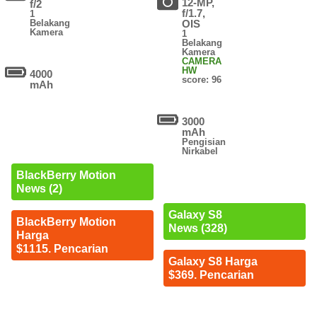
12-MP,
f/2
f/1.7,
1
Belakang
OIS
Kamera
1
Belakang
Kamera
CAMERA
HW
4000
score: 96
mAh
3000
mAh
Pengisian
Nirkabel
BlackBerry Motion
News (2)
Galaxy S8
BlackBerry Motion
News (328)
Harga
$1115. Pencarian
Galaxy S8 Harga
$369. Pencarian