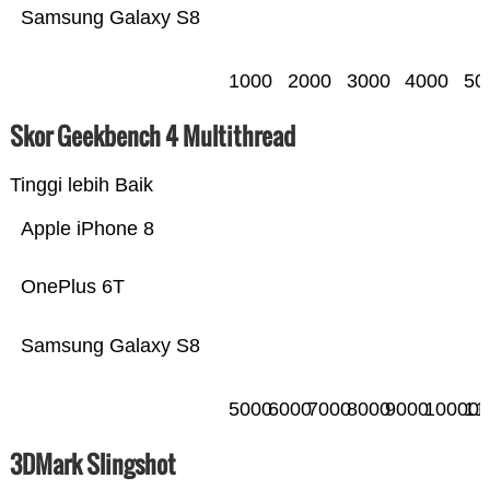
Samsung Galaxy S8
1000
2000
3000
4000
50
Skor Geekbench 4 Multithread
Tinggi lebih Baik
Apple iPhone 8
OnePlus 6T
Samsung Galaxy S8
5000
6000
7000
8000
9000
10000
11
3DMark Slingshot