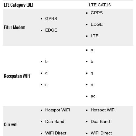
LTE Category (DL)
LTE CAT16
GPRS
GPRS
EDGE
Fitur Modem
EDGE
LTE
a
b
b
g
g
Kecepatan WiFi
n
n
ac
Hotspot WiFi
Hotspot WiFi
Dua Band
Dua Band
Ciri wifi
WiFi Direct
WiFi Direct