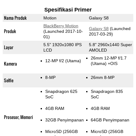
Spesifikasi Primer
Nama Produk
Motion
Galaxy S8
BlackBerry Motion
Galaxy S8
(Launched
Produk
(Launched 2017-10-
2017-03-29)
01)
5.5" 1920x1080 IPS
5.8" 2960x1440 Super
Layar
LCD
AMOLED
26mm 12-MP f/1.7
12-MP f/2
(Utama)
Kamera
(Utama)
+OIS
8-MP
26mm 8-MP
Selfie
Snapdragon 625
Snapdragon 835
SoC
SoC
4GB RAM
4GB RAM
Prosesor, Memori
32GB Penyimpanan
64GB Penyimpanan
MicroSD (256GB
MicroSD (256GB