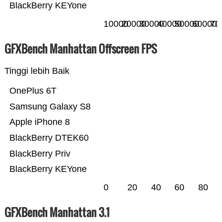
BlackBerry KEYone
10000
20000
30000
40000
50000
60000
70
GFXBench Manhattan Offscreen FPS
Tinggi lebih Baik
OnePlus 6T
Samsung Galaxy S8
Apple iPhone 8
BlackBerry DTEK60
BlackBerry Priv
BlackBerry KEYone
0
20
40
60
80
GFXBench Manhattan 3.1