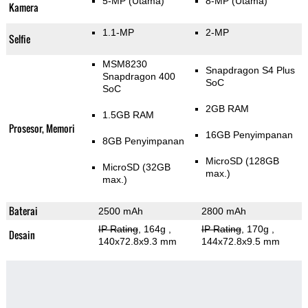
5-MP
(Utama)
8-MP
(Utama)
Kamera
1.1-MP
2-MP
Selfie
MSM8230
Snapdragon S4 Plus
Snapdragon 400
SoC
SoC
2GB RAM
1.5GB RAM
Prosesor, Memori
16GB Penyimpanan
8GB Penyimpanan
MicroSD (128GB
MicroSD (32GB
max.)
max.)
Baterai
2500 mAh
2800 mAh
IP Rating
, 164g
,
IP Rating
, 170g
,
Desain
140x72.8x9.3 mm
144x72.8x9.5 mm