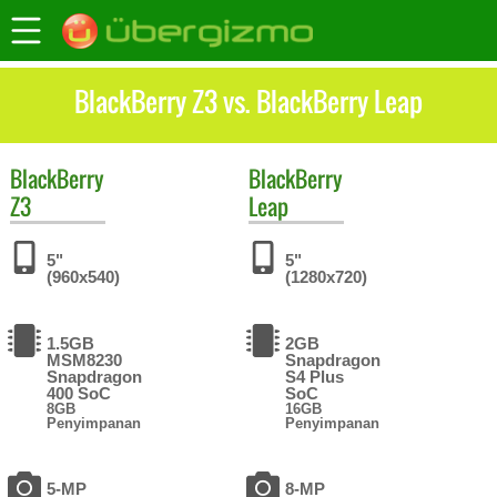
BlackBerry Z3 vs. BlackBerry Leap
BlackBerry
BlackBerry
Z3
Leap
5"
5"
(960x540)
(1280x720)
1.5GB
2GB
MSM8230
Snapdragon
Snapdragon
S4 Plus
400 SoC
SoC
8GB
16GB
Penyimpanan
Penyimpanan
5-MP
8-MP