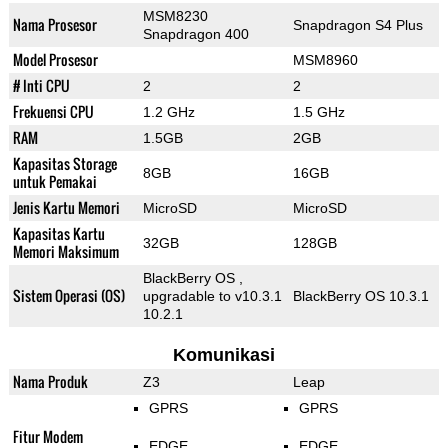
MSM8230
Nama Prosesor
Snapdragon S4 Plus
Snapdragon 400
Model Prosesor
MSM8960
# Inti CPU
2
2
Frekuensi CPU
1.2 GHz
1.5 GHz
RAM
1.5GB
2GB
Kapasitas Storage
8GB
16GB
untuk Pemakai
Jenis Kartu Memori
MicroSD
MicroSD
Kapasitas Kartu
32GB
128GB
Memori Maksimum
BlackBerry OS ,
Sistem Operasi (OS)
upgradable to v10.3.1
BlackBerry OS 10.3.1
10.2.1
Komunikasi
Nama Produk
Z3
Leap
GPRS
GPRS
Fitur Modem
EDGE
EDGE